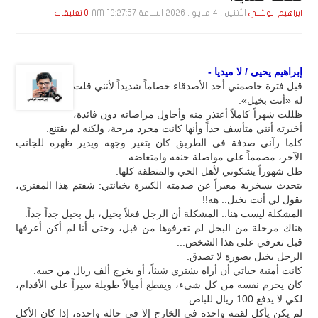
الأثنين , 4 مـايـو , 2026 الساعة 12:27:57 AM
ابراهيم الوشلي
0 تعليقات
إبراهيم يحيى / لا ميديا -
قبل فترة خاصمني أحد الأصدقاء خصاماً شديداً لأنني قلت
له «أنت بخيل».
ظللت شهراً كاملاً أعتذر منه وأحاول مراضاته دون فائدة،
أخبرته أنني متأسف جداً وأنها كانت مجرد مزحة، ولكنه لم يقتنع.
كلما رآني صدفة في الطريق كان يتغير وجهه ويدير ظهره للجانب
الآخر، مصمماً على مواصلة حنقه وامتعاضه.
ظل شهوراً يشكوني لأهل الحي والمنطقة كلها.
يتحدث بسخرية معبراً عن صدمته الكبيرة بخيانتي: شفتم هذا المفتري،
يقول لي أنت بخيل.. هه!!
المشكلة ليست هنا.. المشكلة أن الرجل فعلاً بخيل، بل بخيل جداً جداً.
هناك مرحلة من البخل لم تعرفوها من قبل، وحتى أنا لم أكن أعرفها
قبل تعرفي على هذا الشخص...
الرجل بخيل بصورة لا تصدق.
كانت أمنية حياتي أن أراه يشتري شيئاً، أو يخرج ألف ريال من جيبه.
كان يحرم نفسه من كل شيء، ويقطع أميالاً طويلة سيراً على الأقدام،
لكي لا يدفع 100 ريال للباص.
لم يكن يأكل لقمة واحدة في الخارج إلا في حالة واحدة، إذا كان الأكل