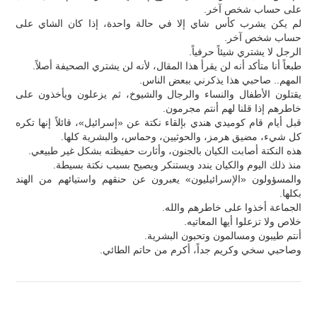
على حساب شخص آخر.
لم يكن يشرب كأس شاي إلا في حالة واحدة، إذا كان الشاي على
حساب شخص آخر.
الرجل لا يشتري شيئاً حرفياً.
طبعاً أنا متأكد أنه لن يقرأ هذا المقال، لأنه لن يشتري الصحيفة أصلاً.
المهم.. صاحبي هذا يذكرني ببعض الناس.
يقتلون الأطفال والنساء والرجال والشيوخ، ثم يزعلون ويأخذون على
خاطرهم إذا قلنا لهم أنتم مجرمون.
قبل أيام قام كوميدي هندي بإلقاء نكتة عن «إسرائيل»، قائلاً إنها تكره
كل شيء، مضيق هرمز، والحوثيين، وحماس، والبشرية كلها.
هذه النكتة أصابت الكيان بالجنون، وأثارت حفيظته بشكل غير طبيعي.
منذ ذلك اليوم والكيان يندد ويستنكر ويصيح بسبب نكتة بسيطة.
والمسؤولون «الإسرائيليون» يعبرون عن حنقهم واستيائهم من الهند
بكلها.
الجماعة أخذوا على خاطرهم والله.
خلاص ولا تزعلوا أيها المعاتيه.
أنتم طيبون ومسالمون وتحبون البشرية.
وصاحبي سخي وكريم جداً، أكرم من حاتم الطائي.