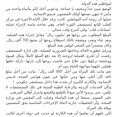
لمواطني هذه الدولة.
الوضع سيئ جداً ومخيف يا جماعة، ودعوني أحك لكم مأساة واحدة من
مآس لا تنتهي يصنعها أولئك الجشعون عديمو الإنسانية.
تخيلوا أن زوجة أحد المواطنين كانت ترقد خلال الأيام الأخيرة في مركز
القلب التابع لمستشفى الثورة العام، وهي بحاجة ماسة لإجراء عملية
“صمامات قلب” وفي أسرع وقت ممكن.
المبلغ المطلوب من زوجها هو “مليون ريال” مقابل إجراء هذه العملية،
وبعد عناء وتعب ومشقة بالكاد استطاع زوجها أن يجمع 700 ألف ريال،
وكان مستمراً في السعي لتوفير بقية المبلغ.
وبرغم خطورة الحالة وحاجتها الضرورية للعملية، فإن إدارة المستشفى
رفضت أن تُجرى العملية لزوجته إلا بعد دفع المبلغ كاملاً، وبكل قسوة
ووحشية تركوها دون علاج حتى فاضت روحها إلى بارئها، تاركة خلفها
طفلين عليهما مواجهة الحياة دون أم.
نعم ماتت تلك المرأة من أجل “300 ألف ريال”، ماتت من أجل مبلغ
تافه كان أغلى منها ومن حياتها في عيون هوامير الصحة عديمي
الإنسانية، والكارثة الكبرى أن يحدث هذا داخل مستشفى حكومي..!
وكأن الخدمات الرديئة والرعاية الطبية السيئة في تلك المستشفيات لا
تكفي، حتى يزيدوا الأمر سوءاً بالطمع والجشع وابتزاز أهالي المرضى.
على العموم، سمعنا أن هذه المأساة وصلت إلى المعنيين في وزارة
الصحة، وأن التحقيقات جارية لاتخاذ الإجراءات المناسبة بحق المتسببين
بوفاة تلك المرأة.
لكن عليهم أن يعلموا أن هذه الكارثة لو حدثت في دولة أخرى لكانت