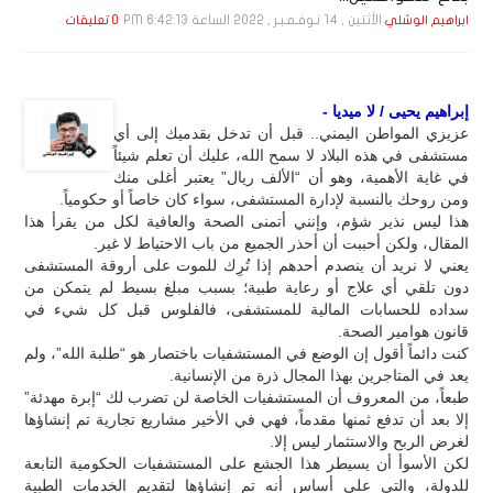
الأثنين , 14 نـوفـمـبـر , 2022 الساعة 6:42:13 PM
ابراهيم الوشلي
0 تعليقات
إبراهيم يحيى / لا ميديا -
عزيزي المواطن اليمني.. قبل أن تدخل بقدميك إلى أي
مستشفى في هذه البلاد لا سمح الله، عليك أن تعلم شيئاً
في غاية الأهمية، وهو أن “الألف ريال” يعتبر أغلى منك
ومن روحك بالنسبة لإدارة المستشفى، سواء كان خاصاً أو حكومياً.
هذا ليس نذير شؤم، وإنني أتمنى الصحة والعافية لكل من يقرأ هذا
المقال، ولكن أحببت أن أحذر الجميع من باب الاحتياط لا غير.
يعني لا نريد أن ينصدم أحدهم إذا تُرِك للموت على أروقة المستشفى
دون تلقي أي علاج أو رعاية طبية؛ بسبب مبلغ بسيط لم يتمكن من
سداده للحسابات المالية للمستشفى، فالفلوس قبل كل شيء في
قانون هوامير الصحة.
كنت دائماً أقول إن الوضع في المستشفيات باختصار هو “طلبة الله”، ولم
يعد في المتاجرين بهذا المجال ذرة من الإنسانية.
طبعاً، من المعروف أن المستشفيات الخاصة لن تضرب لك “إبرة مهدئة”
إلا بعد أن تدفع ثمنها مقدماً، فهي في الأخير مشاريع تجارية تم إنشاؤها
لغرض الربح والاستثمار ليس إلا.
لكن الأسوأ أن يسيطر هذا الجشع على المستشفيات الحكومية التابعة
للدولة، والتي على أساس أنه تم إنشاؤها لتقديم الخدمات الطبية