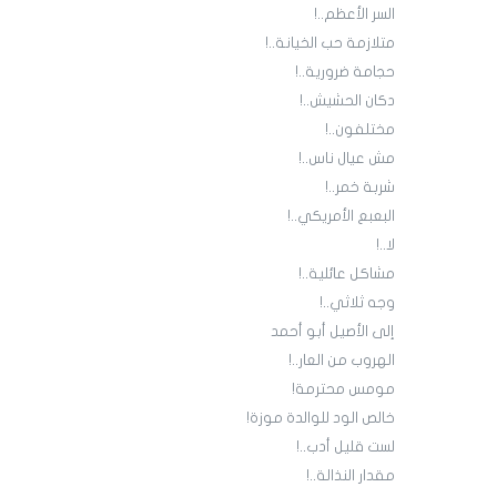
السر الأعظم..!
متلازمة حب الخيانة..!
حجامة ضرورية..!
دكان الحشيش..!
مختلفون..!
مش عيال ناس..!
شربة خمر..!
البعبع الأمريكي..!
لا..!
مشاكل عائلية..!
وجه ثلاثي..!
إلى الأصيل أبو أحمد
الهروب من العار..!
مومس محترمة!
خالص الود للوالدة موزة!
لست قليل أدب..!
مقدار النذالة..!