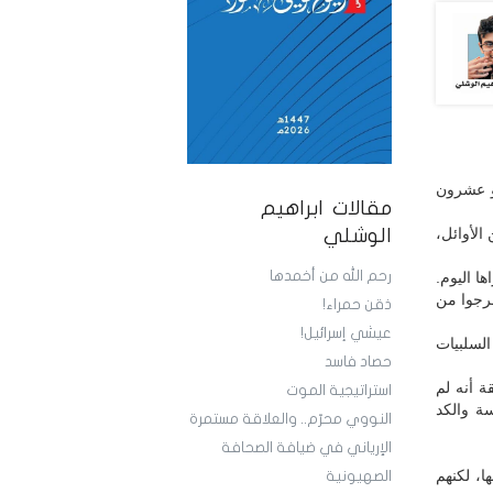
و عشرون
مقالات ابراهيم
لأوائل،
الوشلي
رحم الله من أخمدها
ا اليوم.
خرجوا من
ذقن حمراء!
عيشي إسرائيل!
السلبيات
حصاد فاسد
ة أنه لم
استراتيجية الموت
ة والكد
النووي محرّم.. والعلاقة مستمرة
الإرياني في ضيافة الصحافة
ا، لكنهم
الصهيونية