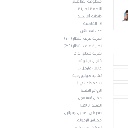
منظومة الملاطيم
النطفة الخبيثة
طبطبة أمريكية
لا.. القاصمة
غداء استثنائي..!
نظرية صرف الأنظار (1-2)
نظرية صرف الأنظار (2-2)
نظرية خـداع الذات
فنجان «رشوة»..!
عالم «مارفل»..
تقاليد هوليوودية!
شرغة داعشي..!
الروائح الطيبة
مقال مُستعجَل..!
الفتنة الـ 29..!
صديقي.. عميل لإسرائيل..!
مقياس الرجولة..!
لو كان معي قلم!