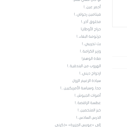
أحمر عين..!
فيتامين رجولي..!
مخلوق آخر..!
حراج الأوطان!
جرثومة البغاء..!
بث تجريبي..!
وزير الكرامة..!
صلاة الوهم!
الهروب من البندقية..!
ازدواج ديني..!
سيادة الزعيم الزول
جحا..وسياسة الأمريكيين...!
أصوات الجيوش..!
عطسة الراقصة..!
خبز المتخمين..!
الدرس السادس..!
إلى «عويس الجزيرة» «ذكرني