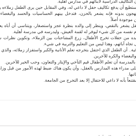
ن التكاليف الدراسية لأبنائهم في مدارس أهلية.
يستطيع أن يدفع تكاليف حفل لا داعي له، وفي المقابل حين يرى الطفل زملاءه 
تهجون بدونه فإنه يشعر بالحزن، فتدخل بينهم الحساسيات والحسد والبغضاء
 موجودة أصلاً.
ل يشعر بالنقص، وينظر إلى والده بنظرة عجز واستصغار، ويتناسى أن أباه يع
 نفسه من كل شيء ليوفر له لقمة العيش، وليدرسه في مدرسة أهلية.
يده من حفلات تخرج الأطفال، زرع المشاحنات بين الزملاء، وتكوين نظرات سل
تجاه آبائهم، وهذا ليس من التعليم والتربية في شيء.
ائية.. أن الطفل الذي احتفل بتخرجه تعلم الأنانية والكبر واستفزاز زملائه، والذي
البغضاء والكره للآخرين.
بالمدرسة أن تعلم الأطفال قيم التآخي والإيثار والتعاون، وحب الخير للآخرين.
لى مدراء هذه المدارس بالعقل، وأن يكون هناك ضبط لهذه الأمور من قبل وزارة
بها.
نعاً بأنه لا داعي للاحتفال إلا بعد التخرج من الجامعة.