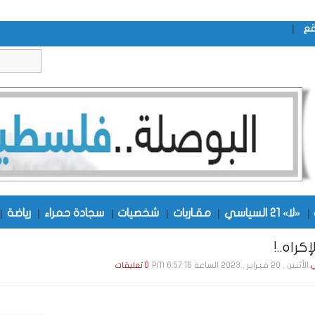
|
قع
|
«لا» 21 السياسي
|
مقـاربات
|
شخصيات
|
سجادة حمراء
|
رياضة
|
كراه..!
الأثنين , 20 فـبـرايـر , 2023 الساعة 6:57:16 PM
ي
0 تعليقات