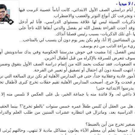
 لا ميديا -
أيام دراستي الصف الأول الابتدائي، كانت أياماً عصيبة حُرمت فيها
ة وتجرعت كل أنواع التوتر والغضب والاضطراب.
لذكريات السيئة ليس لها علاقة بمستواي الدراسي، فأنا لم أدخل
وقد أجدت القراءة بفضل الله ثم بفضل والدتي أبقاها الله تاجاً على
 -أي تلك الذكريات- بسبب رئيس فصلنا آنذاك.
ن المشاغبين إلا أنا، ولم يكن يمر يوم دون أن يتسبب لي بالمتاعب...
ريء براءة الذئب من دم يوسف.
ئيس الفصل، إذا مشيت في حوش مدرستنا الحكومية وفي يدك ساندويتش أ
اً سوف تتعرض للسرقة بالإكراه من قبل أطفال آخرين.
 الصعوبات، فقد تمكنت بحمد الله من إتمام دراسة الصف الأول بتفوق وضمن ا
نتهت السنة دون أي احتفال أو تصفيق أو تعبير عن الفرحة.
مور عادية وعقلانية جداً، حتى في المدارس الأهلية لم نكن نرى المبالغة التي نراه
يام فحدث ولا حرج، أصبحت المدارس الأهلية تقيم حفلات تخرج كبرى لأطفال ت
يدرسوا الابتدائية حتى!
ا داعي له، ولا فائدة منه يا جماعة الخير، بل على العكس لا نلمس منه إلا 
. هل من العقل أن تُلبس طفلاً عمره خمس سنوات “بالطو تخرج”؟ بينما الحقيق
 الدراسية بعد، وماتزال في انتظاره عشرات السنين من طلب العلم والدراس
لصغير تخرج من أين بالضبط؟
ذا.. جميعنا نعلم أن معظم الآباء يعانون مشاكل مادية لا تنتهي، وحالتهم يُرثى له