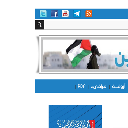
أروقـــة
|
مرافىء
|
PDF
|