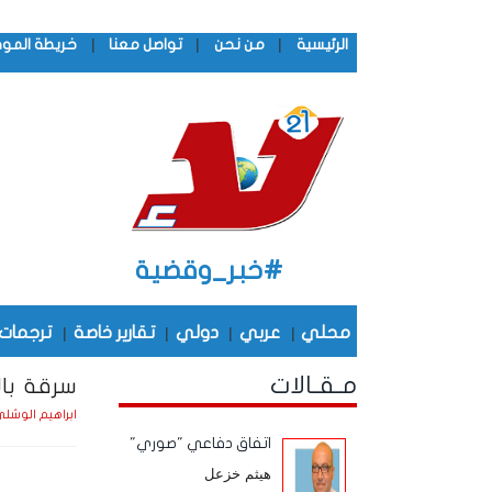
|
|
|
الرئيسية
من نحن
تواصل معنا
خريطة المو
#خبر_وقضية
محلي
|
عربي
|
دولي
|
تقارير خاصة
|
ترجمات
مـقـالات
سرقة بالإ
ابراهيم الوشل
اتفاق دفاعي "صوري"
هيثم خزعل