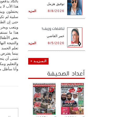
بالكاد يدفعو
توفيق هزمل
هذا الأب لا 
8/8/2026
المزيد
يحتفلون ويب
سلبية لم تكن
حتى إن الطف
ويتعب ويحرم
تناقضات وزيف!
هذا ما نستف
عمر القاضي
بعض الأطفال 
والنتيجة النه
8/5/2026
المزيد
تعلم الحسد و
بينما يفترض 
نتمنى أن يتح
الـمـزيــد +
والتعليم ومكات
وأنا سأظل مقت
أعداد الصحيفة