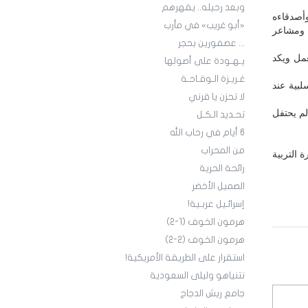
وبعد رحيله.. يقهرهم
وأصدقاءه
«أبو غريب» في مأرب
 ومشاعر
... عصفورين بحجر
مل ويكد
يـهـودة على أصولها
غـريـزة الـوقـاحـة
بية عند
لا تحزن يا قرني
 لم يحتفل
تحـديد الـكـل
6 أيام في رحاب الله
من المحراب
 التربية
رائحة الحرية
الصميل الأخضر
إسرائـيل عربـية!
هرمون الخوف (1-2)
هرمون الخوف (2-2)
استقرار على الطريقة الأمريكية!
نتنياهو وليلى السعودية
جامع ريش الدجاج