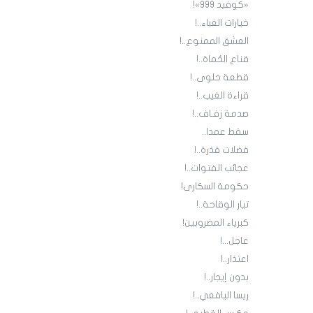
«كوفيد 999»!
خيارات الغباء..!
العشق الممنوع..!
قناع الحُماة..!
قطعة حلوى..!
قراءة الغيب..!
صدمة زفـاف..!
سقط عمدا..
فضلات قذرة..!
عجائب الفتوات..!
حكومة السكارى!
تيار الوقاحة..!
كبرياء المضروبين!
عاجل...!
اعتذار..!
بدون إيجار..!
ريسا اليافعي..!