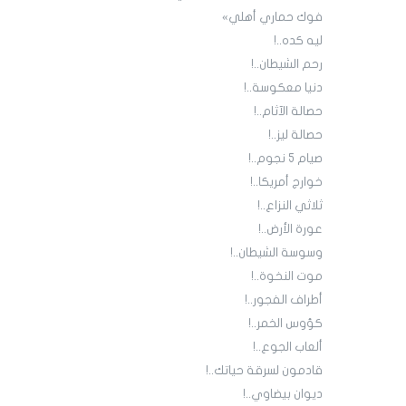
فوك حماري أهلي»
ليه كده..!
رحم الشيطان..!
دنيا معكوسة..!
حصالة الآثام..!
حصالة ليز..!
صيام 5 نجوم..!
خوارج أمريكا..!
ثلاثي النزاع..!
عورة الأرض..!
وسوسة الشيطان..!
موت النخوة..!
أطراف الفجور..!
كؤوس الخمر..!
ألعاب الجوع..!
قادمون لسرقة حياتك..!
ديوان بيضاوي..!