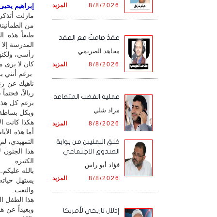
8/8/2026
المزيد
إبراهيم يحيى /
مازلت أتذكر 
من الطمأنين
طبعاً هذه ا
عقدٌ صامتٌ مع الفقد
المدرسة إلا 
مجاهد الصريمي
رأسي، ولكنها
كان لا يرى م
8/8/2026
المزيد
برغم أنني ب
ناهيك عن ر
ريالاً، فحتم
‏عملية الغضب المتصاعد
برغم كل هذه
مراد شلي
وبكل بساطة ا
هكذا كانت الأ
8/8/2026
المزيد
أما هذه الأ
التمهيدي، لم 
خنق اليمنيين من بوابة
هذا الجنون ل
الصندوق الاجتماعي
الكثيرة.
فؤاد أبو راس
بالله عليكم.
8/8/2026
المزيد
يستهل حياته
والتعب.
هذا الطفل ا
وبعيداً عن ه
إذلال تاريخي لأمريكا