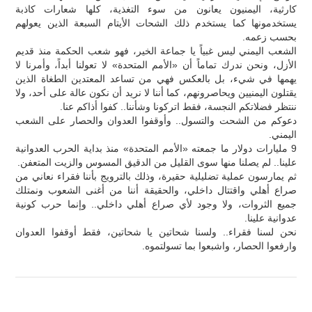
كارثية، اليمنيون يعانون من سوء التغذية، كلها شعارات كاذبة
يستخدمونها كما يستخدم ذلك الشحات الأيتام السبعة الذين يعولهم
بحسب زعمه.
الشعب اليمني ليس غبياً يا جماعة الخير، فهو شعب الحكمة منذ قديم
الأزل، ونحن ندرك تماماً أن «الأمم المتحدة» لا تعولنا أبداً، وأمرنا لا
يهمها في شيء، بل بالعكس فهي من تساعد المعتدين الطغاة الذين
يقتلون اليمنيين ويحاصرونهم، كما أننا لا نريد أن نكون عالة على أحد، ولا
ننتظر فضلاتكم النجسة، فقط اتركونا وشأننا.. كفوا أذاكم عنا.
دعوكم من الشحت والتسول.. وأوقفوا العدوان والحصار على الشعب
اليمني.
9 مليارات دولار ما جمعته «الأمم المتحدة» منذ بداية الحرب العدوانية
علينا.. لم يصلنا منها سوى القليل من الدقيق المسوس والزيت المتعفن.
ثم يمارسون عملية تضليلية حقيرة، وذلك بالترويج بأننا فقراء نعاني من
صراع أهلي واقتتال داخلي، والحقيقة أننا من أغنى الشعوب ونمتلك
جميع الثروات، ولا وجود لأي صراع أهلي داخلي.. وإنما حرب كونية
عدوانية علينا.
نحن لسنا فقراء.. ولسنا شحاتين يا شحاتين، فقط أوقفوا العدوان
وارفعوا الحصار، واشبعوا بما تسولتموه.