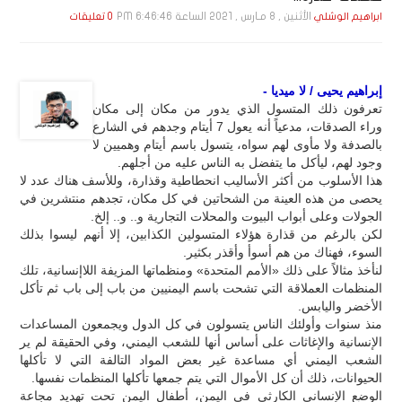
الأثنين , 8 مـارس , 2021 الساعة 6:46:46 PM
ابراهيم الوشلي
0 تعليقات
إبراهيم يحيى / لا ميديا -
تعرفون ذلك المتسول الذي يدور من مكان إلى مكان
وراء الصدقات، مدعياً أنه يعول 7 أيتام وجدهم في الشارع
بالصدفة ولا مأوى لهم سواه، يتسول باسم أيتام وهميين لا
وجود لهم، ليأكل ما يتفضل به الناس عليه من أجلهم.
هذا الأسلوب من أكثر الأساليب انحطاطية وقذارة، وللأسف هناك عدد لا
يحصى من هذه العينة من الشحاتين في كل مكان، تجدهم منتشرين في
الجولات وعلى أبواب البيوت والمحلات التجارية و.. و.. إلخ.
لكن بالرغم من قذارة هؤلاء المتسولين الكذابين، إلا أنهم ليسوا بذلك
السوء، فهناك من هم أسوأ وأقذر بكثير.
لنأخذ مثالاً على ذلك «الأمم المتحدة» ومنظماتها المزيفة اللاإنسانية، تلك
المنظمات العملاقة التي تشحت باسم اليمنيين من باب إلى باب ثم تأكل
الأخضر واليابس.
منذ سنوات وأولئك الناس يتسولون في كل الدول ويجمعون المساعدات
الإنسانية والإغاثات على أساس أنها للشعب اليمني، وفي الحقيقة لم ير
الشعب اليمني أي مساعدة غير بعض المواد التالفة التي لا تأكلها
الحيوانات، ذلك أن كل الأموال التي يتم جمعها تأكلها المنظمات نفسها.
الوضع الإنساني الكارثي في اليمن، أطفال اليمن تحت تهديد مجاعة