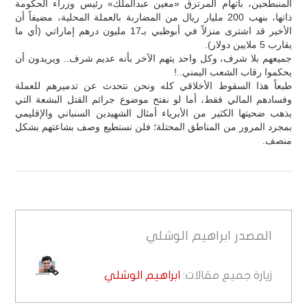
المنبطحين، باتهام المرتزق «معين عبدالملك» رئيس وزراء الحكومة
ذاتها، بنهب 200 مليار ريال من المضاربة بالعملة المحلية، مضيفاً أن
الأخير قد اشترى منزلاً في أبوظبي بـ17 مليون درهم إماراتي (أي ما
يقارب 5 ملايين دولار).
جميعهم بلا شرف، وكل واحد يتهم الآخر بأنه عديم شرف.. ويريدون أن
يحكموا رقاب الشعب اليمني..!
طبعاً هذا السقوط الأخلاقي كله ونحن نتحدث عن تدميرهم للعملة
وفسادهم المالي فقط، أما لو نفتح موضوع جرائم القتل البشعة التي
يذهب ضحيتها الكثير من الأبرياء أمثال الشهيدين السنباني والإقليمي
بمجرد المرور من المناطق المحتلة؛ فلن نستطيع وصف بشاعتهم بشكل
منصف.
المصدر
ابراهيم الوشلي
زيارة جميع مقالات:
ابراهيم الوشلي