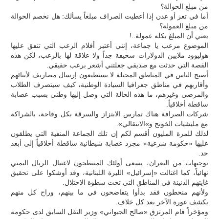
من مبلغ الحوالة؟
أما في تعز أو عدن إذا أعطيت الصراف مبلغاً يسألك: هل نخصم الحوالة
من مبلغ العمولة؟
يعني أن المبلغ بكله عمولة..!
الموضوع مرعب يا جماعة، إنني أعتبر أفلام الرعب التي تنفق عليها
هوليوود ملايين الدولارات سخيفة جداً ولا علاقة لها بالرعب، لكن هذه
القصة التي حدثت مع صديقي جعلتني أشعر برعب حقيقي.
أصبح الناس في المناطق المحتلة لا يستطيعون إرسال مصاريف لأبنائهم
وأقاربهم في مناطق جغرافيا السيادة الوطنية، كيف سيتصرف الطلاب
والمرضى وغيرهم، ما هذه الحالة التي وصل إليها وطني بسبب عصابة
ساقطة أخلاقياً.
شركات الصرافة هناك تمارس الابتزاز والسرقة بكل وقاحة، بالشراكة
مع مليشيات الخونج و»الانتقالي».
لذلك للمرة المليون أقسم لكم إن تلك الجماعة المنفية التي يطلقون
عليها «حكومة شرعية» مجرد عصابة شيطانية ساقطة أخلاقياً إلى أبعد
حد.
توجيهات من البعران، يسعى أولئك المنبطحون لاغتيال الريال اليمني
نهائياً، كما اغتالت «إسرائيل» الليرة اللبنانية، وقد أوشكوا على تحقيق
غايتهم الدنيئة في المناطق التي تحت سطوة الاحتلال.
ولأنهم منحطون فقد بدأوا يتفاضحون في ما بينهم، وراح كل منهم
يكشف عورة الآخر بعد كل خلاف.
ومؤخراً قام المرتزق «صالح الجبواني» وزير النقل السابق لدى حكومة