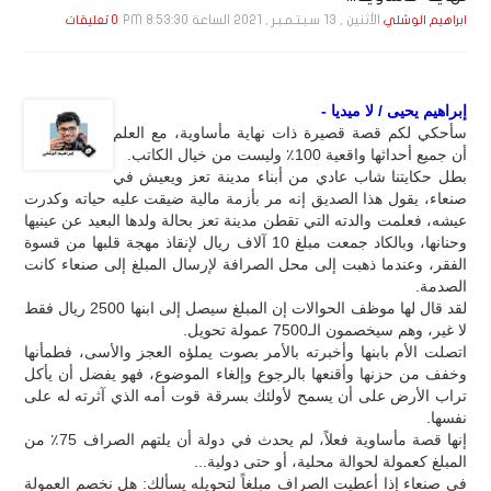
الأثنين , 13 سـبـتـمـبـر , 2021 الساعة 8:53:30 PM
ابراهيم الوشلي
0 تعليقات
إبراهيم يحيى / لا ميديا -
سأحكي لكم قصة قصيرة ذات نهاية مأساوية، مع العلم
أن جميع أحداثها واقعية 100٪ وليست من خيال الكاتب.
بطل حكايتنا شاب عادي من أبناء مدينة تعز ويعيش في
صنعاء، يقول هذا الصديق إنه مر بأزمة مالية ضيقت عليه حياته وكدرت
عيشه، فعلمت والدته التي تقطن مدينة تعز بحالة ولدها البعيد عن عينيها
وحنانها، وبالكاد جمعت مبلغ 10 آلاف ريال لإنقاذ مهجة قلبها من قسوة
الفقر، وعندما ذهبت إلى محل الصرافة لإرسال المبلغ إلى صنعاء كانت
الصدمة.
لقد قال لها موظف الحوالات إن المبلغ سيصل إلى ابنها 2500 ريال فقط
لا غير، وهم سيخصمون الـ7500 عمولة تحويل.
اتصلت الأم بابنها وأخبرته بالأمر بصوت يملؤه العجز والأسى، فطمأنها
وخفف من حزنها وأقنعها بالرجوع وإلغاء الموضوع، فهو يفضل أن يأكل
تراب الأرض على أن يسمح لأولئك بسرقة قوت أمه الذي آثرته له على
نفسها.
إنها قصة مأساوية فعلاً، لم يحدث في دولة أن يلتهم الصراف 75٪ من
المبلغ كعمولة لحوالة محلية، أو حتى دولية...
في صنعاء إذا أعطيت الصراف مبلغاً لتحويله يسألك: هل نخصم العمولة