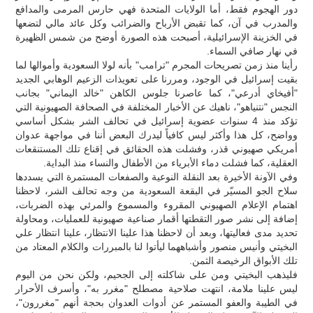
دور الهجوم فقط، أما الولايات المتحدة فهي حارس المرمى والمدافع
والمدرب في آن، كما تقبض الأرباح والضرائب وكل عائد مالي لتضعها
في الخزينة الإسرائيلية، أصبحت هذه الصورة أوضح من شمس الظهيرة
في نهار صافي السماء.
رأينا منذ زمن تصريحات المجرم "ترامب" بأنه لولا السعودية وأموالها لما
بقيت إسرائيل في الوجود، ومررنا على تعويذات الزعيم الوهابي الجديد
"أفيخاي أدرعي"، كما عاصرنا جلوس الكاهن "خالد اليماني" بجانب
النجس "نتنياهو"، ناهيك عن الأخبار المختلفة في الصحافة الصهيونية التي
تؤكد منذ 4 سنوات عضوية إسرائيل في تحالف الشر بشكل أساسي
وواضح، كل هذا وأكثر ليس كافياً ليدرك البعض أننا في مواجهة عدوان
أمريكي صهيوني قذر، وفشلت هذه الحقائق في إقناع تلك المستنقعات
العقلية، كما فشلت دماء الأبرياء من الأطفال والنساء منذ البداية.
وفي الآونة الأخيرة بعد النقلة النوعية والصفعات المستمرة التي يسددها
سلاح الجو المسيّر في البقعة السعودية من وجه تحالف الشر، لاحظنا
اهتمام الإعلام الصهيوني المقروء والمسموع والمرئي بهذه الضربات،
إضافة إلى نشر صور التقطتها أقمار صناعية صهيونية للعمليات، ومحاولة
تحديد مدى فعاليتها، وبعد أن لاحظنا هذا علينا الانتظار، علينا انتظار علي
البخيتي وأنيس منصور وأشباههما ليأتوا لنا بالمبررات والكلام المعتاد من
تلك الأبواق الرخيصة الثمن.
فليذهب البخيتي ومن على شاكلته إلى الجحيم، ولكن نحن من اليوم
ليس علينا ملامة، انتهت صلاحية مصطلح "مغرر به"، وأسرف الأحرار
في الطيبة والعفو المستمر عن أدوات العدوان بحجة أنهم "مغررون"،