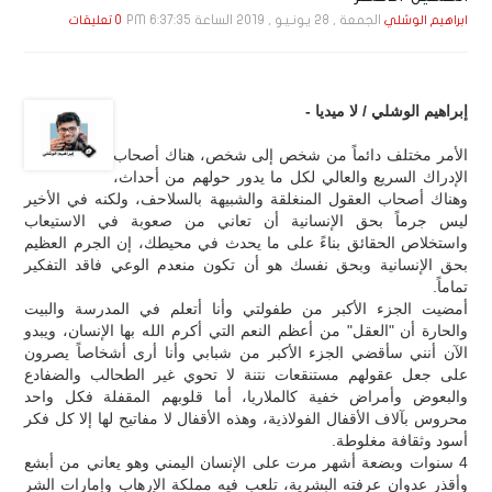
الجمعة , 28 يـونـيـو , 2019 الساعة 6:37:35 PM
ابراهيم الوشلي
0 تعليقات
إبراهيم الوشلي / لا ميديا -
الأمر مختلف دائماً من شخص إلى شخص، هناك أصحاب
الإدراك السريع والعالي لكل ما يدور حولهم من أحداث،
وهناك أصحاب العقول المنغلقة والشبيهة بالسلاحف، ولكنه في الأخير
ليس جرماً بحق الإنسانية أن تعاني من صعوبة في الاستيعاب
واستخلاص الحقائق بناءً على ما يحدث في محيطك، إن الجرم العظيم
بحق الإنسانية وبحق نفسك هو أن تكون منعدم الوعي فاقد التفكير
تماماً.
أمضيت الجزء الأكبر من طفولتي وأنا أتعلم في المدرسة والبيت
والحارة أن "العقل" من أعظم النعم التي أكرم الله بها الإنسان، ويبدو
الآن أنني سأقضي الجزء الأكبر من شبابي وأنا أرى أشخاصاً يصرون
على جعل عقولهم مستنقعات نتنة لا تحوي غير الطحالب والضفادع
والبعوض وأمراض خفية كالملاريا، أما قلوبهم المقفلة فكل واحد
محروس بآلاف الأقفال الفولاذية، وهذه الأقفال لا مفاتيح لها إلا كل فكر
أسود وثقافة مغلوطة.
4 سنوات وبضعة أشهر مرت على الإنسان اليمني وهو يعاني من أبشع
وأقذر عدوان عرفته البشرية، تلعب فيه مملكة الإرهاب وإمارات الشر