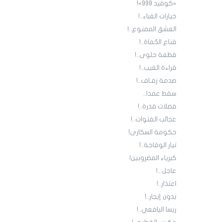
«كوفيد 999»!
خيارات الغباء..!
العشق الممنوع..!
قناع الحُماة..!
قطعة حلوى..!
قراءة الغيب..!
صدمة زفـاف..!
سقط عمدا..
فضلات قذرة..!
عجائب الفتوات..!
حكومة السكارى!
تيار الوقاحة..!
كبرياء المضروبين!
عاجل...!
اعتذار..!
بدون إيجار..!
ريسا اليافعي..!