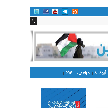
أروقـــة
|
مرافىء
|
PDF
|