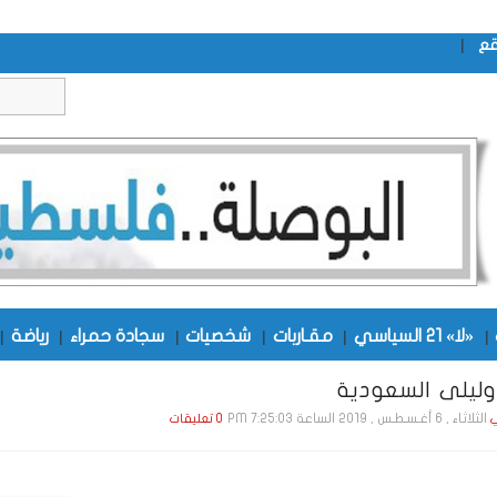
|
قع
|
«لا» 21 السياسي
|
مقـاربات
|
شخصيات
|
سجادة حمراء
|
رياضة
|
وليلى السعودية
الثلاثاء , 6 أغـسـطـس , 2019 الساعة 7:25:03 PM
ي
0 تعليقات