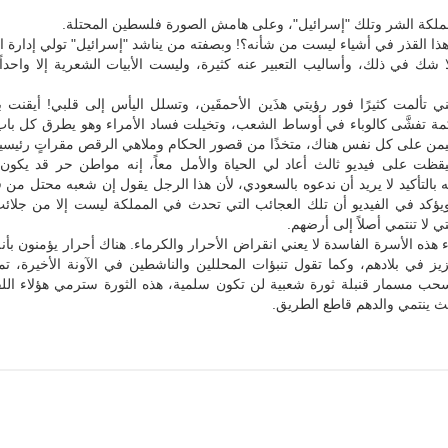
مملكة الشر وتلك "إسرائيل"، وعلى هامش الصورة فلسطين المحتلة.
هذا القذر في أشياء ليست من شأنه؟! وبصفته من يناشد "إسرائيل" تولي إدارة ا
 شك في ذلك، وأساليب التعبير عنه كثيرة، وليست الأبيات الشعرية إلا واحدا
ني تألمت كثيرًا فور رؤيتي هذَين الأحمقَين، وتسلل اليأس إلى قلبي! أيقنت 
كمة تفشَّى كالوباء في أوساط الشعب، وتخيلت فساد الأمراء وهو يطرق كل باب
يمن على كل نفس هناك، متخذًا من قصور الحكام وملاهي الرقص مقراتٍ رئيسيةً
يقظت على فيديو ثالث أعاد لي الحياة والأمل معاً، إنه مواطن حر قد يكون ن
نه بالتأكيد لا يريد أن ندعوه بالسعودي، لأن هذا الرجل يقول إن شعبه محتل من 
يؤكد في الفيديو أن تلك العجائب التي تحدث في المملكة ليست إلا من جلائب
ي لا تنتمي أصلاً إلى أرضهم.
 هذه الأسرة الفاسدة لا يعني انقراض الأحرار والكرماء. هناك أحرار يؤمنون بأنه
عزيز في بلادهم، وكما تقول تنبؤات المحللين والناشطين في الآونة الأخيرة، تم
ب مسمار قنبلة ثورة شعبية لن تكون سلمية، هذه الثورة سترمي هؤلاء اللق
ث ينتمي والدهم قاطع الطريق.