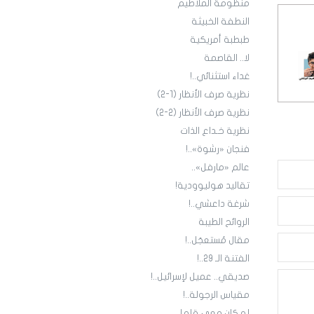
منظومة الملاطيم
النطفة الخبيثة
طبطبة أمريكية
لا.. القاصمة
غداء استثنائي..!
نظرية صرف الأنظار (1-2)
نظرية صرف الأنظار (2-2)
نظرية خـداع الذات
فنجان «رشوة»..!
عالم «مارفل»..
تقاليد هوليوودية!
شرغة داعشي..!
الروائح الطيبة
مقال مُستعجَل..!
الفتنة الـ 29..!
صديقي.. عميل لإسرائيل..!
مقياس الرجولة..!
لو كان معي قلم!