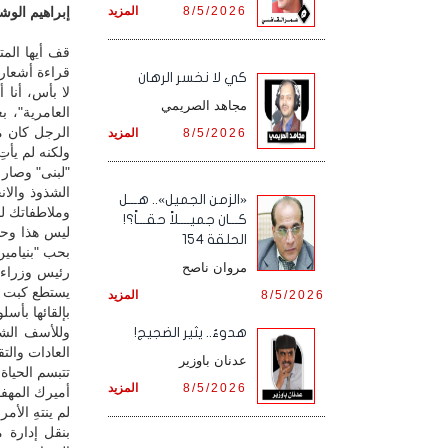
8/5/2026
المزيد
إبراهيم الوشل
قف أيها المت
قراءة أشعار 
كي لا نخسر الرهان
لا بأس، أنا
مجاهد الصريمي
العامرية"، 
الرجل كان مت
8/5/2026
المزيد
ولكنه لم يأت
"لبنى" وصار م
الشذوذ والا
«الزمن الجميل».. هـــل
وملاطفاتك ل
كـــان جميــــلاً حقـــاً؟!
ليس هذا وحس
الحلقة 154
بحب "بنيامين 
مروان ناصح
رئيس وزراء 
يستطع كبت أ
8/5/2026
المزيد
بإلقائها بأس
وللأسف الشد
هدوءٌ.. يثير الضجيج!
العادات والت
عدنان باوزير
تتبسم الحيا
8/5/2026
المزيد
أميرك المهفو
لم ينتهِ الأ
بنقل إدارة 