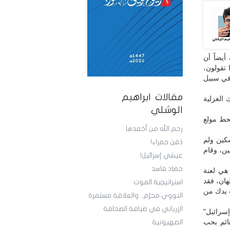
أيضاً أن
 تقولون،
 في سبيل
مقالات ابراهيم
الغزلية
الوشلي
نحط مولع
رحم الله من أخمدها
كين ولم
ذقن حمراء!
ن، وقام
عيشي إسرائيل!
حصاد فاسد
هي لعنة
هان، فقد
استراتيجية الموت
 يدك من
النووي محرّم.. والعلاقة مستمرة
الإرياني في ضيافة الصحافة
إسرائيل"
ائم بحب
الصهيونية