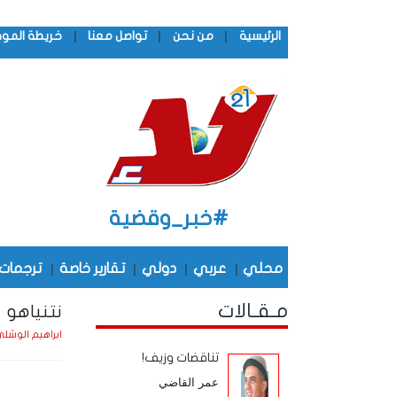
|
|
|
الرئيسية
من نحن
تواصل معنا
خريطة المو
#خبر_وقضية
محلي
|
عربي
|
دولي
|
تقارير خاصة
|
ترجمات
مـقـالات
نتنياهو 
ابراهيم الوشل
تناقضات وزيف!
عمر القاضي