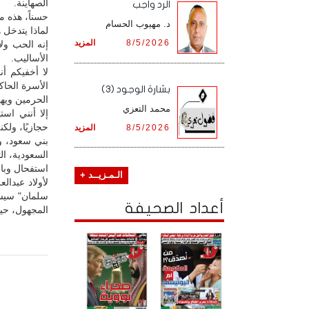
الصهاينة.
الرد واجب
حسناً، هذه 
د. مهيوب الحسام
لماذا يتدخل 
8/5/2026
المزيد
إنه الحب ولا
الأساليب.
لا أخفيكم أن
الأسرة الحا
بشارة الوجود (3)
الحرمين ويه
محمد التعزي
إلا أنني است
حجازيًا، ولك
8/5/2026
المزيد
بني سعود، و
السعودية، الت
استفحال وباء
الـمـزيــد +
لأولاد عبدال
سلمان" سيسح
أعداد الصحيفة
المجهول، حي