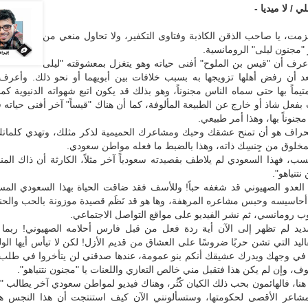
ي / لا ميديا -
زمت، يا صاحب الذقن الكاذبة وفتاوى التكفير، ولا تحاول منعي من
"مجنون ليلى" الرومانسية.
 أعرف أن "قيس بن الملوح" أفنى حياته وهو يتغزل بمعشوقته "ليلى
بعد أن رفض أهلها تزويجها به بسبب خلافات بين أبويهما أو نحو ذلك. وأعرف 
يماً بها حتى سماه الناس مجنوناً، وهو بذلك قد يكون اتبع شهواته الدنيوية كما
ِ بفعل شاذ أو خارج عن الطبيعة المألوفة، كما أن هناك "قيساً" آخر أفنى حياته
جنوناً بها، وهذا أمر طبيعي.
نحراف هو أن تمنح عشقك وحبك ومشاعرك الحميمية لذكر مثلك، وتهدي كلماتك 
مخلوق من جِنسِك ذاته، وهذا بالضبط ما فعله مواطن سعودي.
ب، فهذا السعودي لم يلاطف بقصيدته سعودياً آخر مثلاً، الكارثة أن ذاك الم
نتنياهو".
العدو الصهيوني قد شغفه حباً! وللأسف فقد ضاقت الحياة بهذا السعودي المس
حاسيسه وحبس مشاعره المرهفة، وها هو قد نَظَم قصيدة موزونة بالحب والحني
لوب رومانسي، ثم نشر الفيديو على مواقع التواصل الاجتماعي.
يد لم تظهر إلى الآن أية ردة فعل من قبل فارس أحلامه الصهيوني! ربما 
قاليد التي تشن حربًا ضروسًا على العشاق من قديم الأزل! لكن لا تيأس أيها الول
ة في وجهك ويدرك عشيقك أنكم بنو عمومة، عندها صدقني لن يتأخروا في طلب
ف، وإن لم يكن هذا فتقبل مني خالص التعازي واللعنات يا "مجنون نتنياهو".
مر هنا، فالهائمون بحب ذلك الكيان كُثُر، وهناك فيديو لمواطن سعودي آخر يطالب "
مشاعر الأقصى لحكومتها، وستسألونني الآن كيف استنتجت أن هذا النجس ه