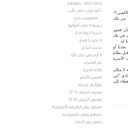
وبعد رحيله.. يقهرهم
«أبو غريب» في مأرب
لأقصى؟!
... عصفورين بحجر
ً من تلك
يـهـودة على أصولها
بأن فجور
غـريـزة الـوقـاحـة
 في بلاد
لا تحزن يا قرني
 له.
جديًا أو
تحـديد الـكـل
قبل نظام
6 أيام في رحاب الله
 الأسرة
من المحراب
 لا مكان
رائحة الحرية
ادي "ابن
الصميل الأخضر
طاء إلى
إسرائـيل عربـية!
هرمون الخوف (1-2)
هرمون الخوف (2-2)
استقرار على الطريقة الأمريكية!
نتنياهو وليلى السعودية
جامع ريش الدجاج