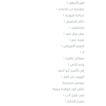
السر الأعظم..!
متلازمة حب الخيانة..!
حجامة ضرورية..!
دكان الحشيش..!
مختلفون..!
مش عيال ناس..!
شربة خمر..!
البعبع الأمريكي..!
لا..!
مشاكل عائلية..!
وجه ثلاثي..!
إلى الأصيل أبو أحمد
الهروب من العار..!
مومس محترمة!
خالص الود للوالدة موزة!
لست قليل أدب..!
مقدار النذالة..!