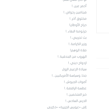
أحمر عين..!
فيتامين رجولي..!
مخلوق آخر..!
حراج الأوطان!
جرثومة البغاء..!
بث تجريبي..!
وزير الكرامة..!
صلاة الوهم!
الهروب من البندقية..!
ازدواج ديني..!
سيادة الزعيم الزول
جحا..وسياسة الأمريكيين...!
أصوات الجيوش..!
عطسة الراقصة..!
خبز المتخمين..!
الدرس السادس..!
إلى «عويس الجزيرة» «ذكرني