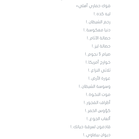
فوك حماري أهلي»
ليه كده..!
رحم الشيطان..!
دنيا معكوسة..!
حصالة الآثام..!
حصالة ليز..!
صيام 5 نجوم..!
خوارج أمريكا..!
ثلاثي النزاع..!
عورة الأرض..!
وسوسة الشيطان..!
موت النخوة..!
أطراف الفجور..!
كؤوس الخمر..!
ألعاب الجوع..!
قادمون لسرقة حياتك..!
ديوان بيضاوي..!