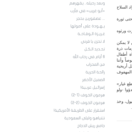
وبعد رحيله.. يقهرهم
اد السلاح
«أبو غريب» في مأرب
... عصفورين بحجر
حتى ثورة
يـهـودة على أصولها
رث ورثوه
غـريـزة الـوقـاحـة
لا تحزن يا قرني
 لا يمكن
مات ذرة
تحـديد الـكـل
ة أطفال
6 أيام في رحاب الله
اً وأننا
من المحراب
ل أريحية
المهفوف
رائحة الحرية
الصميل الأخضر
طع غيار»
إسرائـيل عربـية!
ؤوا -ولو
هرمون الخوف (1-2)
يول، وخذ
هرمون الخوف (2-2)
استقرار على الطريقة الأمريكية!
نتنياهو وليلى السعودية
جامع ريش الدجاج