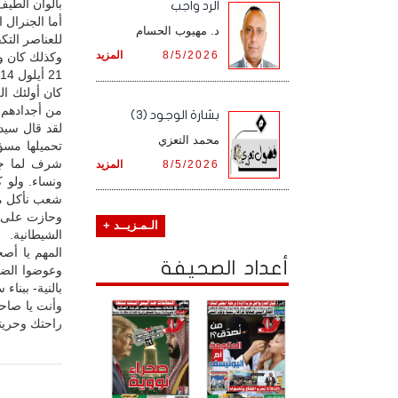
بألوان الطي
الرد واجب
أما الجنرال ا
د. مهيوب الحسام
للعناصر التكف
8/5/2026
المزيد
وكذلك كان و
21 أيلول 2014، التي قصمت ظهورهم.
كان أولئك ا
من أجدادهم 
بشارة الوجود (3)
لقد قال سيدي
محمد التعزي
تحميلها مسؤ
شرف لما جر
8/5/2026
المزيد
ونساء. ولو ك
شعب نأكل مما
وحازت على ا
الـمـزيــد +
الشيطانية.
المهم يا أص
أعداد الصحيفة
وعوضوا الضحا
بالنية- ببنا
وأنت يا صاح
راحتك وحريت