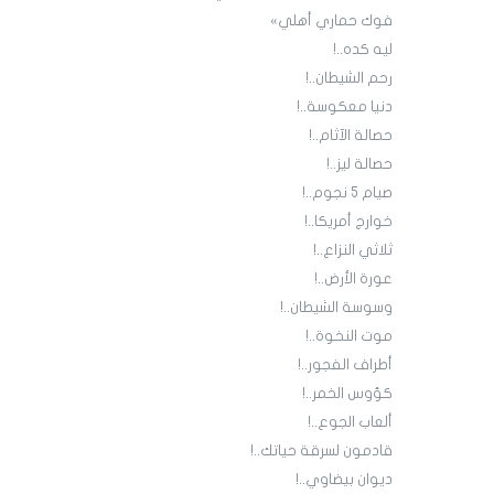
فوك حماري أهلي»
ليه كده..!
رحم الشيطان..!
دنيا معكوسة..!
حصالة الآثام..!
حصالة ليز..!
صيام 5 نجوم..!
خوارج أمريكا..!
ثلاثي النزاع..!
عورة الأرض..!
وسوسة الشيطان..!
موت النخوة..!
أطراف الفجور..!
كؤوس الخمر..!
ألعاب الجوع..!
قادمون لسرقة حياتك..!
ديوان بيضاوي..!