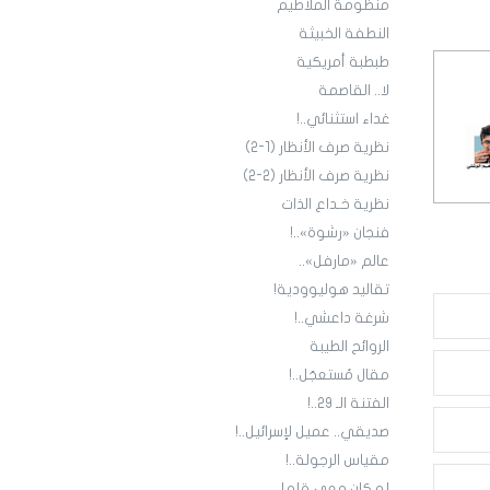
منظومة الملاطيم
النطفة الخبيثة
طبطبة أمريكية
لا.. القاصمة
غداء استثنائي..!
نظرية صرف الأنظار (1-2)
نظرية صرف الأنظار (2-2)
نظرية خـداع الذات
فنجان «رشوة»..!
عالم «مارفل»..
تقاليد هوليوودية!
شرغة داعشي..!
الروائح الطيبة
مقال مُستعجَل..!
الفتنة الـ 29..!
صديقي.. عميل لإسرائيل..!
مقياس الرجولة..!
لو كان معي قلم!