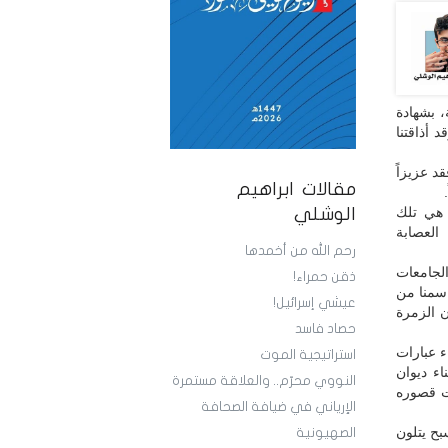
، بشهادة
 أذاقتنا
د عزيزاً
مقالات ابراهيم
 هي تلك
الوشلي
العصابة
رحم الله من أخمدها
لجامعات
ذقن حمراء!
اسمنا من
عيشي إسرائيل!
ن الزمرة
حصاد فاسد
ء عبارات
استراتيجية الموت
اء ديوان
النووي محرّم.. والعلاقة مستمرة
ات قصوره
الإرياني في ضيافة الصحافة
بح يتلون
الصهيونية