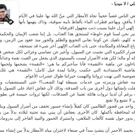
ي / لا ميديا -
لناس غضباً عجيباً تجاه الأمطار التي منَّ الله بها علينا في الأيام
ا يتأفف ويهاجم قطرات الماء بألفاظ نابية سوقية، وذاك يتهمها بأنها
لهي أُنزل علينا بسبب ذنب مجهول اقترفناه!
خير نحن لسنا قوم «لوط» لنستحق هذا العذاب، بل إننا شعب الإيمان والحكمة
 كلهم، ناهيك عن كوننا نعاني التجويع والظلم والجور منذ عقود من الزمن، وقد
واع المعاناة والمكابدة، حتى بات العذاب الإلهي آخر شيء قد نستحقه.
الأضرار الكبيرة التي نجمت عن السيول، وأعبر عن تضامني وعزائي لكل شخص فق
ه أو ماله؛ لكن هذه الأضرار ليست بالمستوى الذي يجعل من الغيث نقمة وعذاباً.
اءلون عن ماهية «النقمة» فأنا سأخبركم ما هي؛ «النقمة» بشحمها ولحمها
فاشية الاستبدادية التي حكمت رقابنا لمدة جيل كامل؛ «النقمة» هي تلك 
لصوصية التي نهبت ثرواتنا والتهمت خيراتنا طوال عشرات الأعوام.
مه عفاش وزمرته من خدمات بسيطة لهذا الشعب؟! حتى المستشفيات وا
فلت بإنشائها دول أخرى من باب الصدقة، وذلك لأن عفاش اعتاد على التسول ب
 برغم أن لدينا ثروات هائلة تغنينا عن الصدقات، لكنها ثروات حبيسة في بطو
 لا تشبع ولا تقنع.
واحد من قصور الظالمين كان كفيلاً بإنشاء جسور تخفف من أضرار السيول وبنا
 لمحافظة بأكملها. كان الأحرى بعفاش أن يبني بنية تحتية لبلاده بدلاً من بن
يدور حول نفسه كألعاب الملاهي، واستيراد الخمور والنبيذ الفاخر إلى بدروم
بحميد الأحمر أن ينشئ سداً في صنعاء لاختزان مياه الأمطار بدلاً من إنشاء مس