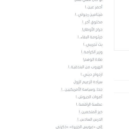
أحمر عين..!
فيتامين رجولي..!
مخلوق آخر..!
حراج الأوطان!
جرثومة البغاء..!
بث تجريبي..!
وزير الكرامة..!
صلاة الوهم!
الهروب من البندقية..!
ازدواج ديني..!
سيادة الزعيم الزول
جحا..وسياسة الأمريكيين...!
أصوات الجيوش..!
عطسة الراقصة..!
خبز المتخمين..!
الدرس السادس..!
إلى «عويس الجزيرة» «ذكرني