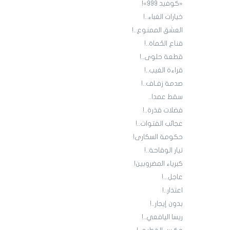
«كوفيد 999»!
خيارات الغباء..!
العشق الممنوع..!
قناع الحُماة..!
قطعة حلوى..!
قراءة الغيب..!
صدمة زفـاف..!
سقط عمدا..
فضلات قذرة..!
عجائب الفتوات..!
حكومة السكارى!
تيار الوقاحة..!
كبرياء المضروبين!
عاجل...!
اعتذار..!
بدون إيجار..!
ريسا اليافعي..!