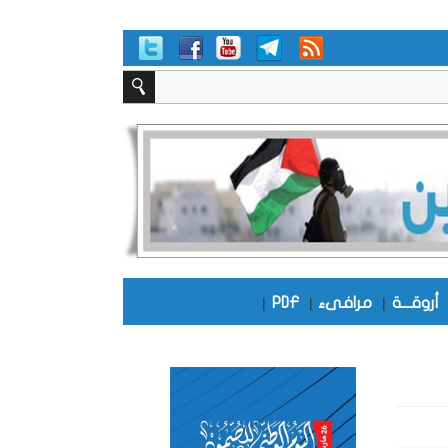
أروقـــة
|
مرافىء
|
PDF
|