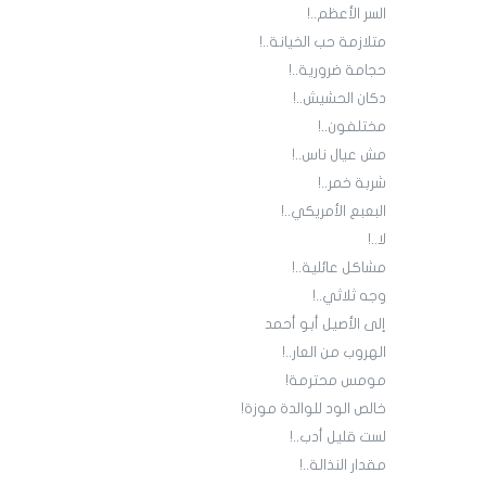
السر الأعظم..!
متلازمة حب الخيانة..!
حجامة ضرورية..!
دكان الحشيش..!
مختلفون..!
مش عيال ناس..!
شربة خمر..!
البعبع الأمريكي..!
لا..!
مشاكل عائلية..!
وجه ثلاثي..!
إلى الأصيل أبو أحمد
الهروب من العار..!
مومس محترمة!
خالص الود للوالدة موزة!
لست قليل أدب..!
مقدار النذالة..!