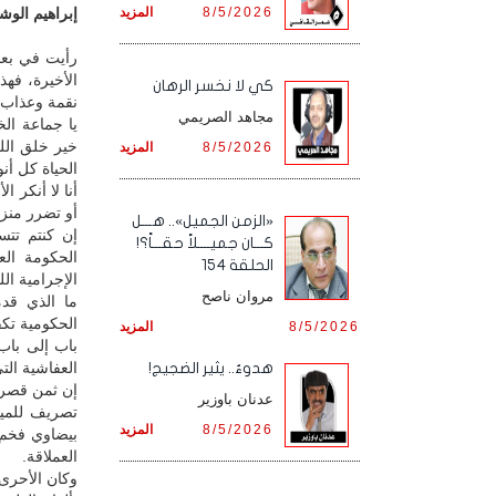
8/5/2026
المزيد
إبراهيم الوشل
رأيت في بعض ا
الأخيرة، فهذ
كي لا نخسر الرهان
نقمة وعذاب إ
مجاهد الصريمي
يا جماعة ال
خير خلق الله
8/5/2026
المزيد
الحياة كل أن
أنا لا أنكر 
أو تضرر منزل
«الزمن الجميل».. هـــل
إن كنتم تتس
كـــان جميــــلاً حقـــاً؟!
الحكومة الع
الحلقة 154
الإجرامية ال
مروان ناصح
ما الذي قد
الحكومية تك
8/5/2026
المزيد
باب إلى باب
العفاشية التي
هدوءٌ.. يثير الضجيج!
إن ثمن قصر 
عدنان باوزير
تصريف للمياه
8/5/2026
المزيد
بيضاوي فخم 
العملاقة.
وكان الأحرى 