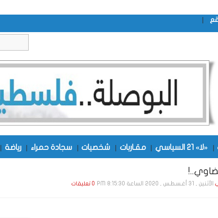
|
قع
|
«لا» 21 السياسي
|
مقـاربات
|
شخصيات
|
سجادة حمراء
|
رياضة
|
اوي..!
الأثنين , 31 أغـسـطـس , 2020 الساعة 8:15:30 PM
ي
0 تعليقات