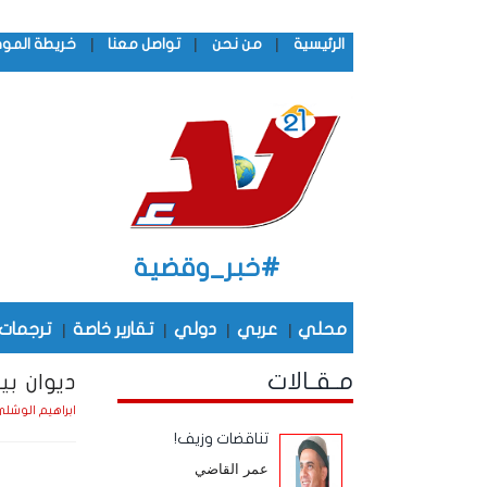
|
|
|
الرئيسية
من نحن
تواصل معنا
خريطة المو
#خبر_وقضية
محلي
|
عربي
|
دولي
|
تقارير خاصة
|
ترجمات
مـقـالات
ديوان بيض
ابراهيم الوشل
تناقضات وزيف!
عمر القاضي