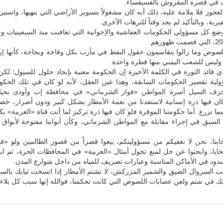
ف في قصره المفروش بالفسيفساء.
لعجوز فلا ملامة عليه، ذلك أنه كان مشغولاً بتسوير الأراضي التي ينهبها، واستير
يرية، وبالتأكيد لم يجد وقتاً للترهات الأخرى.
ضع كل مسؤولي الحكومات العفاشية والإخوانية التي تعاقبت منذ السبعينيات و
للصوص وما زالوا يتقاسمون حقول النفط في مأرب بكل وقاحة وبجاحة، كأنها إ
وليس للشعب اليمني منها قطرة واحدة.
 قائد الثورة في الكلمة الأخيرة إن الحكومة معنية بإيجاد حلول للسيول؛ لكن
ولية تقصير الحكومات السابقة، وهذا عين العقل، لأنه لو كان في تلك الحكو
ف السيل أسرة المواطن «فواز الشرماني» في محافظة إب وأودى بحيا
ان فيها ذرة إنسانية لاستفدنا من نعمة الأمطار بشكل كبير ودون أضرار، خصوص
 نزرع. أما حكومتنا الموقرة فلو كان فيها ذرة تركيز لما أتت قناة «العربية» بك
لسبق في إجراء مقابلة مع المواطن الشرماني، وكأن أبوابنا مفتوحة لأبواق 
حابنا، نحن لا نعفيكم من مسؤوليتكم، بيعوا قصراً من قصور الظالمين ولو «ق
يا، وابحثوا عن حل لمنع تجول أمثال «العربية» في المحافظات الحرة، ثم ابد
ء سدود في الأماكن المناسبة وعبارات تصريف للمياه من داخل شوارع المدن.
ب السروال الضيق والشميز المزركش، لا تشتم الأمطار إذا اتسخت ثيابك بالس
ك في شتم ولعن عصابات اللصوص التي كانت تحكمنا، فوالله إنها سبب كل بلاء.