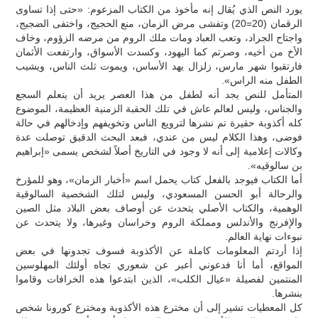
يورد النص الذي يُقال إنه مأخوذ من الكتاب المزعوم: «حتى إذا تساوى
الرقمان (20=20) وتفشى مرض الزمان، منع الحجيج، واختفى الضجيج،
واجتاح الجراد، وتعب العباد ومات ملك الروم من مرضه الزؤوم، وخاف
الأخ من أخيه، وصرتم كما اليهود، وكسدت الأسواق، وارتفعت الأثمان
فارتقبوا شهر مارس، زلزال يهد الأساس، ويموت ثلث الناس، ويشيب
الطفل منه الراس».
المتأمل للنص يجد أنه لطفل من هذا العصر يريد أن يتعلم السجع
والجناس، وليس لعالم عاش في تلك الحقبة الزمنية العظيمة، الموضوع
كله أكذوبة حقيرة تم نشرها لترويع الناس وتخويفهم وإدخالهم في حالة
فوضى، وهذا الكلام ليس من عندي، فبعد البحث الدقيق توصلت عدة
وكالات إعلامية إلى أنه لا وجود في التاريخ أصلاً لشخص يسمى «إبراهيم
بن سالوقيه».
أما الكتاب فيوجد بالفعل كتاب يحمل اسم «أخبار الزمان»، وهو للمؤرخ
والرحالة أبو الحسن المسعودي، وليس لتلك الشخصية السالوقية
الوهمية، والكتاب الأصلي يتحدث عن أوصاف بعض البلاد مثل الصين
والإفرنج والأندلس ومملكة الروم وخراسان وغيرها، ولا يتحدث عن
نبوءات نهاية العالم.
إذا أردتم المعلومات كاملة عن الأكذوبة فسوف تجدونها في بعض
المواقع، أما أنا فدعوني أعبر عن شعوري تجاه أولئك المهلوسين
المنتمين لفصيلة «عيال الكلب»، الذين ابتدعوا هذه الخرافات وقاموا
بنشرها.
كل المعطيات تشير إلى أن مخترع هذه الأكذوبة ومخترع كورونا شخص