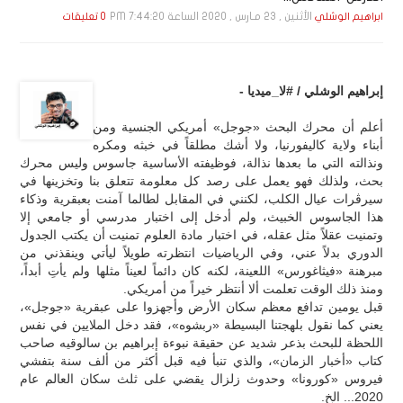
الأثنين , 23 مـارس , 2020 الساعة 7:44:20 PM
ابراهيم الوشلي
0 تعليقات
إبراهيم الوشلي / #لا_ميديا -
أعلم أن محرك البحث «جوجل» أمريكي الجنسية ومن
أبناء ولاية كاليفورنيا، ولا أشك مطلقاً في خبثه ومكره
ونذالته التي ما بعدها نذالة، فوظيفته الأساسية جاسوس وليس محرك
بحث، ولذلك فهو يعمل على رصد كل معلومة تتعلق بنا وتخزينها في
سيرڤرات عيال الكلب، لكنني في المقابل لطالما آمنت بعبقرية وذكاء
هذا الجاسوس الخبيث، ولم أدخل إلى اختبار مدرسي أو جامعي إلا
وتمنيت عقلاً مثل عقله، في اختبار مادة العلوم تمنيت أن يكتب الجدول
الدوري بدلاً عني، وفي الرياضيات انتظرته طويلاً ليأتي وينقذني من
مبرهنة «فيثاغورس» اللعينة، لكنه كان دائماً لعيناً مثلها ولم يأتِ أبداً،
ومنذ ذلك الوقت تعلمت ألا أنتظر خيراً من أمريكي.
قبل يومين تدافع معظم سكان الأرض وأجهزوا على عبقرية «جوجل»،
يعني كما نقول بلهجتنا البسيطة «ربشوه»، فقد دخل الملايين في نفس
اللحظة للبحث بذعر شديد عن حقيقة نبوءة إبراهيم بن سالوقيه صاحب
كتاب «أخبار الزمان»، والذي تنبأ فيه قبل أكثر من ألف سنة بتفشي
فيروس «كورونا» وحدوث زلزال يقضي على ثلث سكان العالم عام
2020... الخ.