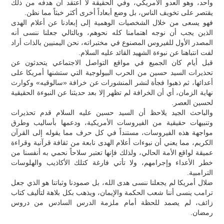
واحد، وهو العدو الأمريكي، وفي الحقيقة لا أعتقد أن هدفه من ذلك
يقتصر على تخويف الناس، بل وضع أبعاداً أخرى أكثر خبثاً مما نظن.
فهو يسعى من خلال الشخصيات الوهمية إلى إبعادنا عن أعلام الهدى
الذين يجب أن نوجه اهتمامنا كله نحوهم، وبالتالي جعلنا ننسى أنه
المصدر الأول للفيروس المصنوع في مختبراته، نحن اليمنيين بالذات أراد
لفت انتباهنا عن نبوءة الشهيد القائد عليه السلام.
قبل أيام كان الجميع في مواقع التواصل الاجتماعي يتحدثون عن
تحذيرات السيد حسين من الحرب البيولوجية التي ستشنها أمريكا على
أعدائها، ثم ذهبوا فجأة لنشر المنشورات عن خرافة «سالوقيه» وكوارث
نهاية الزمان، أي أن الخرافة لم تظهر إلا بعد حديثنا عن النبوءة الحقيقية
لحسين العصر.
والباحث الجيد يلاحظ أن السيد حسين عليه السلام قدم تحذيرات
وتنبيهات حقيقية من الفيروسات الأمريكية، ودعمها بأساليب وطرق
مواجهة هذه الفيروسات، مستنداً في كل حرف مما يقوله إلى القرآن
الكريم، مما يعني أن نبوءات أعلام الهدى نابعة من ثقافة قرآنية وقراءة
عميقة لواقع الأمة الحالي، ولذلك فإنها تعتبر سلاحاً نحمي به أنفسنا من
خطر الأعداء وإجرامهم، ولا تأتي فارغة كتلك الأكاذيب والهلوسات
الترامبية.
ضلال أمريكا لم يجعلنا ننسى هدى الله، بل صمودنا وثباتنا هو الذي جعل
ترامب ينسى أننا شعب الحكمة والإيمان، ويذهب بكل بلاهة لتأليف كتاب
زائف، لم يصمد للحظة أمام ملزمة الدرس السادس من دروس
رمضان.