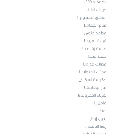
«كوفيد 999»!
خيارات الغباء..!
العشق الممنوع..!
قناع الحُماة..!
قطعة حلوى..!
قراءة الغيب..!
صدمة زفـاف..!
سقط عمدا..
فضلات قذرة..!
عجائب الفتوات..!
حكومة السكارى!
تيار الوقاحة..!
كبرياء المضروبين!
عاجل...!
اعتذار..!
بدون إيجار..!
ريسا اليافعي..!