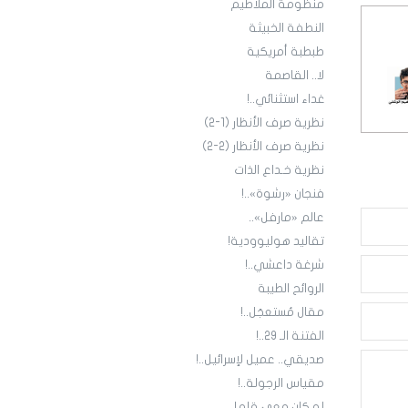
منظومة الملاطيم
النطفة الخبيثة
طبطبة أمريكية
لا.. القاصمة
غداء استثنائي..!
نظرية صرف الأنظار (1-2)
نظرية صرف الأنظار (2-2)
نظرية خـداع الذات
فنجان «رشوة»..!
عالم «مارفل»..
تقاليد هوليوودية!
شرغة داعشي..!
الروائح الطيبة
مقال مُستعجَل..!
الفتنة الـ 29..!
صديقي.. عميل لإسرائيل..!
مقياس الرجولة..!
لو كان معي قلم!