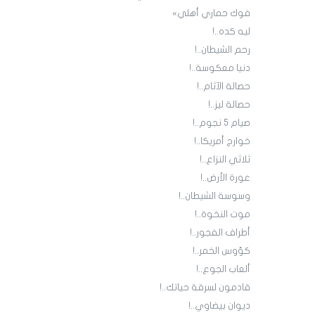
فوك حماري أهلي»
ليه كده..!
رحم الشيطان..!
دنيا معكوسة..!
حصالة الآثام..!
حصالة ليز..!
صيام 5 نجوم..!
خوارج أمريكا..!
ثلاثي النزاع..!
عورة الأرض..!
وسوسة الشيطان..!
موت النخوة..!
أطراف الفجور..!
كؤوس الخمر..!
ألعاب الجوع..!
قادمون لسرقة حياتك..!
ديوان بيضاوي..!