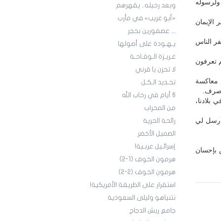
ولرسوله
وبعد رحيله.. يقهرهم
«أبو غريب» في مأرب
 الإيمان
... عصفورين بحجر
ر الناس
يـهـودة على أصولها
غـريـزة الـوقـاحـة
م تعرفون
لا تحزن يا قرني
م معاكسة
تحـديد الـكـل
تصرف.
6 أيام في رحاب الله
بلادنا،
من المحراب
 أرسل لي
رائحة الحرية
الصميل الأخضر
إسرائـيل عربـية!
س بإحسان
هرمون الخوف (1-2)
هرمون الخوف (2-2)
استقرار على الطريقة الأمريكية!
نتنياهو وليلى السعودية
جامع ريش الدجاج