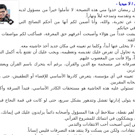
 لا ميديا -
ل رمضان خذوا مني هذه النصيحة: لا تتأملوا خيراً من مسؤول لديه
وتقدسه وتمدحه ليلاً ونهاراً.
 عن تجربة، والله، وأنا أضمن لكم أنها من أحكم النصائح التي
ي حياتكم.
ايشت عدداً من هؤلاء وأصبحت أعرفهم حق المعرفة، فسأكتب لكم مواصفات 
لثقة:
لا يتخلى عنها أبداً، وكلما تم تعيينه في مكان جديد أخذ حاشيته معه.
ة تحاول أن تفرض عليك تقديسه وتعظيمه، ويجب عليك أن تقتنع بأنه أكمل الناس
، وإلا فأنت من المغضوب عليهم.
صرفاته غير منسجمة مع الدين والقرآن، برغم أنه يتحرك باسم القرآن ويعش
رين.
م تعيينه في أي مؤسسة، يتعرض كادرها الأساسي للإقصاء أو التطفيش، حتى يخ
ابه المقربين.
ستولي عليه هذه الحاشية هو مستحقات الكادر الأساسي، فتبدأ السرقة وأ
يتولى إدارتها تفشل وتتدهور بشكل سريع، حتى لو كانت في قمة النجاح قبل
 أهم نقطة، ستلاحظ أن هذا المسؤول وأصحابه دائماً يزايدون عليك في إيمانك،
ويشككون في انتمائك للمشروع القرآني.
إنني أصبحت أحب الانتقادات والتذمر.
لانتقادات، ولكن من يسكت ولا ينتقد هذه التصرفات فليس إنساناً.