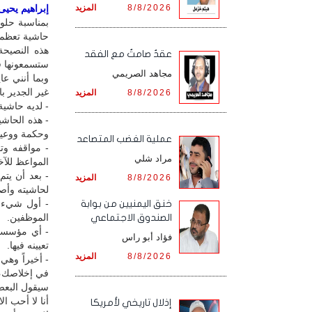
8/8/2026
المزيد
إبراهيم يحيى /
بمناسبة حلو
حاشية تعظمه 
هذه النصيحة
عقدٌ صامتٌ مع الفقد
ستسمعونها ف
مجاهد الصريمي
وبما أنني ع
غير الجدير با
8/8/2026
المزيد
- لديه حاشية 
- هذه الحاشي
وحكمة ووعياً
‏عملية الغضب المتصاعد
- مواقفه وت
مراد شلي
المواعظ للآخ
- بعد أن يت
8/8/2026
المزيد
لحاشيته وأصح
- أول شيء ت
خنق اليمنيين من بوابة
الموظفين.
الصندوق الاجتماعي
- أي مؤسسة 
فؤاد أبو راس
تعيينه فيها.
8/8/2026
المزيد
- أخيراً وهي
في إخلاصك، 
سيقول البعض 
أنا لا أحب ا
إذلال تاريخي لأمريكا