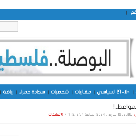
|
قع
|
«لا» 21 السياسي
|
مقـاربات
|
شخصيات
|
سجادة حمراء
|
رياضة
|
واعظ..!
الثلاثاء , 12 مـارس , 2024 الساعة 12:19:54 AM
ي
0 تعليقات