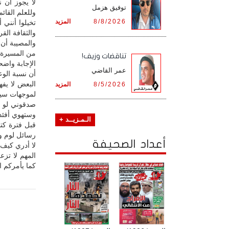
لا يجوز أن 
توفيق هزمل
وللعلم القائم
8/8/2026
المزيد
تخيلوا أنني 
والثقافة القرآ
والمصيبة أن
من المسيرة ا
تناقضات وزيف!
الإجابة واضح
عمر القاضي
أن نسبة الو
البعض لا يفه
8/5/2026
المزيد
لموجهات سيد 
صدقوني لو ت
وستهوي أفئدة
الـمـزيــد +
قبل فترة كت
رسائل لوم و
أعداد الصحيفة
لا أدري كيف 
المهم لا تزع
كما يأمركم ال