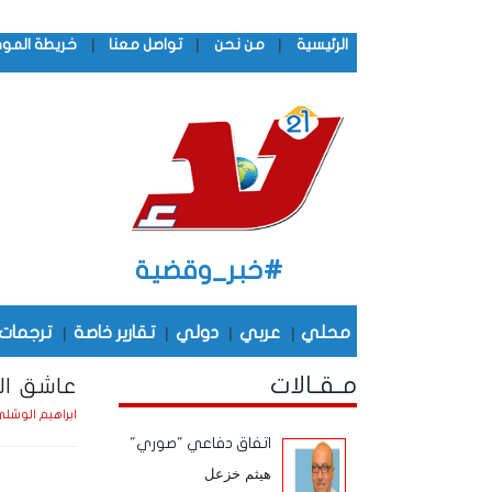
|
|
|
الرئيسية
من نحن
تواصل معنا
خريطة المو
#خبر_وقضية
محلي
|
عربي
|
دولي
|
تقارير خاصة
|
ترجمات
مـقـالات
عاشق الم
ابراهيم الوشل
اتفاق دفاعي "صوري"
هيثم خزعل