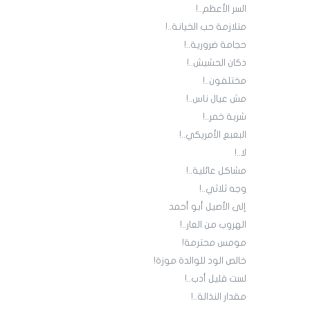
السر الأعظم..!
متلازمة حب الخيانة..!
حجامة ضرورية..!
دكان الحشيش..!
مختلفون..!
مش عيال ناس..!
شربة خمر..!
البعبع الأمريكي..!
لا..!
مشاكل عائلية..!
وجه ثلاثي..!
إلى الأصيل أبو أحمد
الهروب من العار..!
مومس محترمة!
خالص الود للوالدة موزة!
لست قليل أدب..!
مقدار النذالة..!