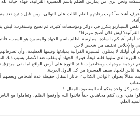
نسكت ونحن نرى من يمارس الظلم باسم المسيرة القرآنية، فهذه خيانة لله 
.
أعرف أشخاصاً تُنهب رعايتهم للعام الثالث على التوالي، ومن قبل دائرة تعد منبر
نية.
 نفس السيناريو يتكرر في دوائر ومؤسسات كثيرة، ثم نصيح ونستغرب: ليش ينف
لقرآنية؟ ليش فلان أصبح مرتزقا؟
ة أمام أعينكم يا سادة، ممارسة الظلم باسم الجهاد والمسيرة هو السبب، فأنت
عي والإخلاص تختلف من شخص لآخر.
م أن أولئك لا يمثلون المسيرة القرآنية بمبادئها وقيمها العظيمة، وأن تصرفاته
الثورة الذي ملؤوا قلبه قيحاً، فيترك الجهاد أو ينقلب ضد الأنصار بسبب ذلك ال
م ترجمة موجهات ومحاضرات قائد الثورة على أرض الواقع لما بقي مرتزق في 
 الناس للجهاد بصف المسيرة من كل الدول العربية.
بت مقالاً بعنوان “الواعي الكذاب”، فأثار المقال حفيظة عدة أشخاص وبعضهم
عتاب.
شعر كل واحد منكم أنه المقصود بالمقال..!
لوا مني، وإن كنتم مجاهدين حقاً فاتقوا الله وأوقفوا الظلم، وتعاملوا مع النا
سيد العلم.