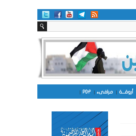
أروقـــة
|
مرافىء
|
PDF
|