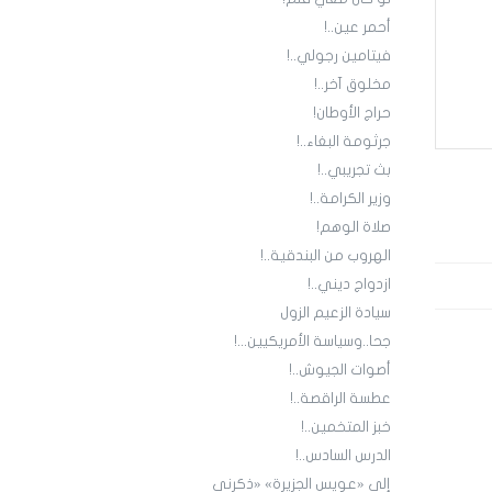
أحمر عين..!
فيتامين رجولي..!
مخلوق آخر..!
حراج الأوطان!
جرثومة البغاء..!
بث تجريبي..!
وزير الكرامة..!
صلاة الوهم!
الهروب من البندقية..!
ازدواج ديني..!
سيادة الزعيم الزول
جحا..وسياسة الأمريكيين...!
أصوات الجيوش..!
عطسة الراقصة..!
خبز المتخمين..!
الدرس السادس..!
إلى «عويس الجزيرة» «ذكرني