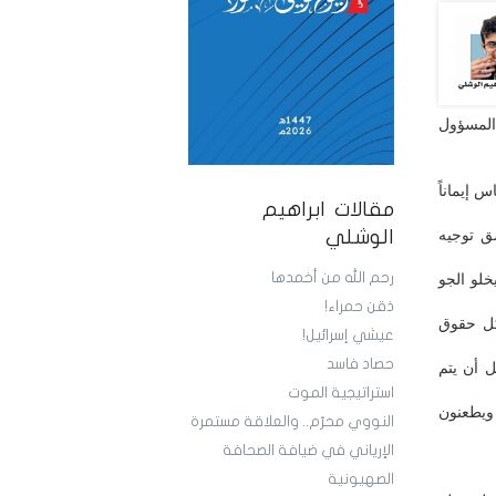
المسؤول
 إيماناً
مقالات ابراهيم
ق توجيه
الوشلي
رحم الله من أخمدها
لو الجو
ذقن حمراء!
كل حقوق
عيشي إسرائيل!
حصاد فاسد
 أن يتم
استراتيجية الموت
 ويطعنون
النووي محرّم.. والعلاقة مستمرة
الإرياني في ضيافة الصحافة
الصهيونية