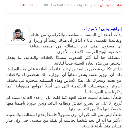
الأثنين , 17 يـولـيـو , 2023 الساعة 8:39:31 PM
ابراهيم الوشلي
0 تعليقات
إبراهيم يحيى / لا ميديا -
بدأت أعتقد أن التمسك بالمناصب والكراسي من عاداتنا
وتقاليدنا القديمة، فأنا لا أتذكر أن هناك رئيساً أو وزيراً أو
أي مسؤول يمني قدم استقالته من منصبه بقناعة
شخصية، ليتيح الفرصة للكفاءات الأخرى.
المشكلة هنا أننا أكثر الشعوب تمسكاً بالعادات والتقاليد، ما يجعل
التخلص من هذه العادة السيئة صعباً للغاية.
إذا تم تكليف شخص برئاسة وزارة ما فاقرأوا الفاتحة على هذه الوزارة،
ذلك أن الوزير نفسه يشعر تلقائياً أن الوزارة ملك شخصي له ولأحفاده
من بعده، ويتحرك على هذا الأساس وهذه المشكلة متجذرة في مختلف
الدوائر والمؤسسات الحكومية التي هي أصلاً “مواقع مسؤولية” كما
يذكرنا سيد الثورة دائماً.
طبعاً، المسألة ليست حديثة العهد كما قلت، بل إن هذه العادة السيئة لم
تُزرع إلا على يد الصريع عفاش ونظامه البائد، ونحن بدورنا تأقلمنا معها
وتمسكنا بها بدلاً من التخلص منها.
طبعاً، ليس من الممكن أن نرى مسؤولاً فاسداً يقدم استقالته، والمصيبة
الأكبر هنا أنه لن يجد شخصاً يحاسبه أو يقيله من منصبه، حتى وإن صار
فساده مثبتاً بأدلة قاطعة.