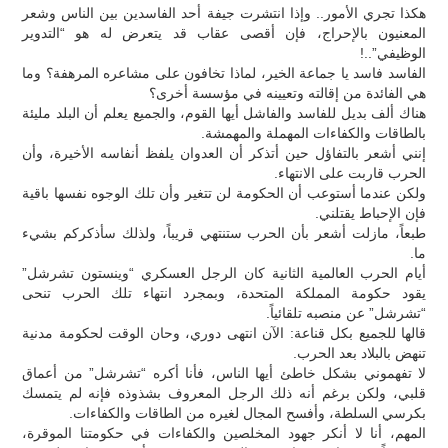
هكذا تجري الأمور.. وإذا انتشرت جيفة أحد الفاسدين بين الناس وشعر
المعنيون بالإحراج، فإن أقصى عقاب قد يتعرض له هو “التدوير
الوظيفي”..!
الفاسد فاسد يا جماعة الخير، لماذا تخافون على مشاعره المرهفة؟ وما
هي الفائدة من إقالته وتعيينه في مؤسسة أخرى؟
هناك ألف بديل للفاسد والفاشل أيها القوم، والجميع يعلم أن البلد مليئة
بالطاقات والكفاءات المهملة والمهمشة.
إنني أشعر بالتفاؤل حين أتذكر أن العدوان يلفظ أنفاسه الأخيرة، وأن
الحرب قاربت على الانتهاء.
ولكن عندما أستوعب أن الحكومة لن تتغير وأن تلك الوجوه نفسها باقية
فإن الإحباط يقتلني.
طبعاً، مازلت أشعر بأن الحرب ستنتهي قريباً، ولذلك سأذكركم بشيء
ما.
أيام الحرب العالمية الثانية كان الرجل العسكري “وينستون تشرشل”
يقود حكومة المملكة المتحدة، وبمجرد انتهاء تلك الحرب تنحى
“تشرشل” عن منصبه تلقائياً.
قالها للجميع بكل قناعة: الآن انتهى دوري، وحان الوقت لحكومة مدنية
تنهض بالبلاد بعد الحرب.
لا تفهموني بشكل خاطئ أيها الناس، فأنا أكره “تشرشل” من أعماق
قلبي، ولكن برغم أنه ذلك الرجل المعروف بشذوذه فإنه لم يتمسك
بكرسي السلطة، وأفسح المجال لغيره من الطاقات والكفاءات.
المهم، أنا لا أنكر جهود المخلصين والكفاءات في حكومتنا الموقرة،