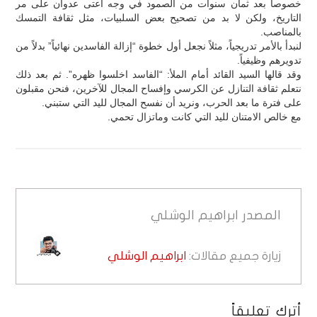
خصوصاً بعد ثمان سنوات من الصمود في وجه أعتى عدوان على مر
التاريخ، ولكن لا بد من تصحيح بعض السلبيات، مثل ثقافة التمسك
بالمناصب.
لنبدأ بالأمر تدريجياً، مثلاً نجعل أول خطوة “إزالة الفاسدين نهائياً” بدلاً من
تدويرهم وظيفياً.
وقد قالها السيد القائد أمام الملأ: “الفاسد اخلسوا ظهره”. ثم بعد ذلك
نتعلم ثقافة التنازل عن الكرسي وإفساح المجال للآخرين، فنحن مقبلون
على فترة ما بعد الحرب، ونريد أن نفسح المجال لليد التي ستبني.
مع خالص الامتنان لليد التي كانت وماتزال تحمي.
المصدر
ابراهيم الوشلي
زيارة جميع مقالات:
ابراهيم الوشلي
أترك تعليقاً