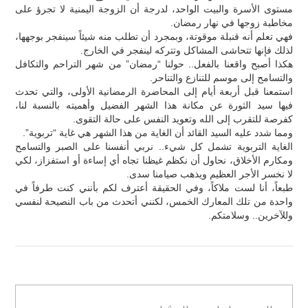
مستوى الأسرة والبيت الواحد، لدرجة أن الزوجة اليمنية لا تجرؤ على
مخاطبة زوجها في نهار رمضان.
فهي تعلم أنه قنبلة موقوتة، وبمجرد أن تطلب منه شيئاً سينفجر بوجهها،
لذلك فإنها تتحاشى المشاكل وتتركه لينفجر في الخارج.
هكذا أصبح واقعنا بالفعل.. حولنا “رمضان” من شهر التراحم والتكافل
والتسامح إلى موسم للتنازع والتناحر.
استمعنا قبل أربعة أيام إلى المحاضرة الرمضانية الأولى، والتي تحدث
فيها سيد الثورة عن مكانة هذا الشهر الفضيل وأهميته بالنسبة لنا،
كفرصة للتقرب إلى الله وتعويد النفس على حالة التقوى.
ومما شدد عليه السيد القائد أن الغاية من هذا الشهر هي غاية “تربوية”.
الغاية التربوية تشمل كل شيء.. نربي أنفسنا على الصبر والتسامح
ومكارم الأخلاق، نحاول أن نكظم غيظنا تجاه أي إساءة أو استفزاز، لكي
لا نخسر الأجر العظيم ويذهب صيامنا سدى.
طبعاً، أنا لست ملاكاً، وفي الحقيقة أعترف لكم بأنني كنت طرفاً في
واحدة من تلك المعارك الخمس، لكنني أتحدث من باب النصيحة لنفسي
وللآخرين.. وسلامتكم.