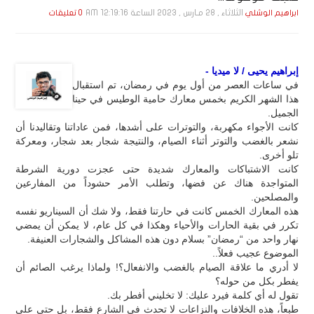
الثلاثاء , 28 مـارس , 2023 الساعة 12:19:16 AM
ابراهيم الوشلي
0 تعليقات
إبراهيم يحيى / لا ميديا -
في ساعات العصر من أول يوم في رمضان، تم استقبال
هذا الشهر الكريم بخمس معارك حامية الوطيس في حينا
الجميل.
كانت الأجواء مكهربة، والتوترات على أشدها، فمن عاداتنا وتقاليدنا أن
نشعر بالغضب والتوتر أثناء الصيام، والنتيجة شجار بعد شجار، ومعركة
تلو أخرى.
كانت الاشتباكات والمعارك شديدة حتى عجزت دورية الشرطة
المتواجدة هناك عن فضها، وتطلب الأمر حشوداً من المفارعين
والمصلحين.
هذه المعارك الخمس كانت في حارتنا فقط، ولا شك أن السيناريو نفسه
تكرر في بقية الحارات والأحياء وهكذا في كل عام، لا يمكن أن يمضي
نهار واحد من “رمضان” بسلام دون هذه المشاكل والشجارات العنيفة.
الموضوع عجيب فعلاً..
لا أدري ما علاقة الصيام بالغضب والانفعال؟! ولماذا يرغب الصائم أن
يفطر بكل من حوله؟
تقول له أي كلمة فيرد عليك: لا تخليني أفطر بك.
طبعاً، هذه الخلافات والنزاعات لا تحدث في الشارع فقط، بل حتى على