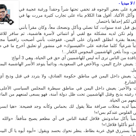
 لا ميديا -
اهرة على بعض الوجوه قد تخفي تحتها شراً وحقداً ورغبة عجيبة في
أكل الأكباد. أقول هذا الكلام بناء على تجارب كثيرة مررت بها في
 لكم إحداها باختصار.
ق قبل عدة سنوات، كنا نصلي ونأكل ونضحك معاً، وكان مقراً بأنني
ولم تكن لديه مشكلة مع لقبي أو انتمائي لأسرة هاشمية، ثم سافر للاغ
بعدها بفترة انطلق العدوان على اليمن، ففوجئت بأنني أصبحت رافضياً مجوس
باً شرعياً! كلما صادفته على «الفيسبوك» في منشور أو تعليق أخرج ما في 
، وبدأ بلعن الهاشميين المجوس الكفار...!
اقدة من الناس ترى أنه ليس للهاشميين أي حق في الحياة، وهي 3 أنواع:
ل: يعيش خارج اليمن، وبالأخص في السعودية، ودائماً يتوعد الأسر الهاشمية اليمني
يل.
اني: يعيش داخل اليمن في مناطق حكومة الفنادق، ولا يتردد في قتل وذبح أ
لشارع.
الث والأخير: يعيش داخل اليمن في مناطق سيطرة المجلس السياسي الأعلى، و
 رغبته بذبح وقتل الهاشميين تحت ظل دولة آمنة، فهو يسعى لمنعهم من الماء 
هم من الحياة.
مياً لديه محلات صرافة مثلاً يقول لك بحماس وكأنه وجد فضيحة: «هيا ابسرت
ص الفلوس عندكم بس!»!
مياً يأكل ساندوتش فلافل كبقية الناس في أي مطعم يصيح متأففاً: «والله د
نتو تأكلوا فلافل!»!
ياً يسترزق فوق عربة بطاط، ينظر نحوك بحسد ويقول: «أيوه أيوه يا آل البيت