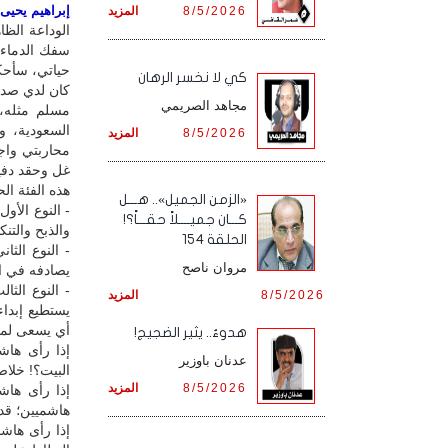
إبراهيم يحيى /
8/5/2026
المزيد
الوداعة الظ
سفك الدماء و
حياتي، سأحكي
كي لا نخسر الرهان
كان لدي صدي
مجاهد الصريمي
مسلم مثله، 
السعودية، و
8/5/2026
المزيد
محاربتي واج
غل وحقد دفين
هذه الفئة الح
«الزمن الجميل».. هـــل
- النوع الأو
كـــان جميــــلاً حقـــاً؟!
والذبح والتنك
الحلقة 154
- النوع الث
مروان ناصح
يصادفه في ا
- النوع الث
8/5/2026
المزيد
يستطيع إبداء
أي يسعى لمنع
هدوءٌ.. يثير الضجيج!
إذا رأى هاش
عدنان باوزير
البيت؟! خلا
8/5/2026
المزيد
إذا رأى هاش
هاشميين؛ قد ا
إذا رأى هاشم