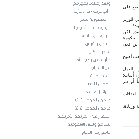
وبعد رحيله.. يقهرهم
ميع على
«أبو غريب» في مأرب
ي الوزير
... عصفورين بحجر
ة!
يـهـودة على أصولها
سده. لكن
غـريـزة الـوقـاحـة
الحكومة
لا تحزن يا قرني
بن فلان
تحـديد الـكـل
لقب أصبح
6 أيام في رحاب الله
من المحراب
 والعمل
ن ألقاب؛
رائحة الحرية
 أو غير
الصميل الأخضر
إسرائـيل عربـية!
لعلاقات
هرمون الخوف (1-2)
 وزيادة.
هرمون الخوف (2-2)
استقرار على الطريقة الأمريكية!
نتنياهو وليلى السعودية
جامع ريش الدجاج