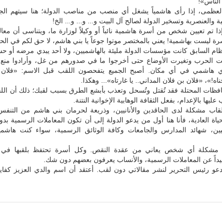
الناس»!
 العظمى، إذا رأى هاشمياً يشغل أي منصب من مناصب الدولة؛ هنا سيتهم الج
ية والعنصرية وتسخير الدولة لصالح آل البيت و... و... و... الخ!
ذا تم تعيين شخص من أسرة هاشمية نائباً أو وكيلاً لوزارة ما، ويتناسى أن معال
 ليست بهاشمية! يعني بالمختصر موتوا جوعاً يا بني هاشم، لا حق لكم في الحيا
لنظام السابق كانت مؤسسات الدولة مليئة بالهاشميين، ولا أحد يبدي مرضه أو ح
ت الحرب وتغيرت الأوضاع حتى أخرجوا ما في صدورهم من غل، وأرادوا منع 
ي هاشمي في أي مكان. أصبح الجميع يتفحصون اللقب قبل الاسم: «فلان 
ناه!»، «فلان بن فلان المداني.. يا غارتاه»... وهكذا.
افظات المحتلة فقد تُقتل وتُسحل وتعذب بأبشع الطرق بسبب لقبك؛ ذلك أن ال
ليها بالإعدام، بفعل الثقافة الوهابية الإخوانية النتنة.
لقاب مشكلة لدى الحاقدين والأنانيين، وذريعة لحرمان بني هاشم من التنفس
اة العادية، فأنا هنا أول من يدعو الدولة إلى أن تكون المعاملات الرسمية بدو
يين، شهائد المدارس والجامعات وكافة الوثائق الرسمية، سواء كنت هاشمياً
مشكلة أي شخص يعاني من عقدة النقص. وكل أسرة تحتفظ بلقبها في ا
يداً عن المعاملات الرسمية، والأنساب يعرفون بعضهم دون شك.
دعو رئيس التحرير لنشر مقالاتي دون لقب. أعتقد أن اسم والدي العزيز كفاية