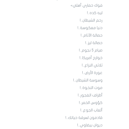
فوك حماري أهلي»
ليه كده..!
رحم الشيطان..!
دنيا معكوسة..!
حصالة الآثام..!
حصالة ليز..!
صيام 5 نجوم..!
خوارج أمريكا..!
ثلاثي النزاع..!
عورة الأرض..!
وسوسة الشيطان..!
موت النخوة..!
أطراف الفجور..!
كؤوس الخمر..!
ألعاب الجوع..!
قادمون لسرقة حياتك..!
ديوان بيضاوي..!