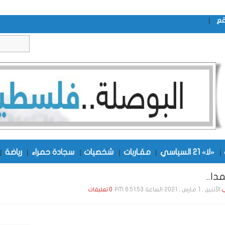
|
قع
|
«لا» 21 السياسي
|
مقـاربات
|
شخصيات
|
سجادة حمراء
|
رياضة
|
ا..
الأثنين , 1 مـارس , 2021 الساعة 6:51:53 PM
ي
0 تعليقات