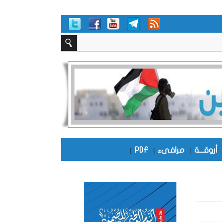
أروقـــة
|
مرافىء
|
PDF
|