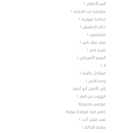
السر الأعظم..!
متلازمة حب الخيانة..!
حجامة ضرورية..!
دكان الحشيش..!
مختلفون..!
مش عيال ناس..!
شربة خمر..!
البعبع الأمريكي..!
لا..!
مشاكل عائلية..!
وجه ثلاثي..!
إلى الأصيل أبو أحمد
الهروب من العار..!
مومس محترمة!
خالص الود للوالدة موزة!
لست قليل أدب..!
مقدار النذالة..!