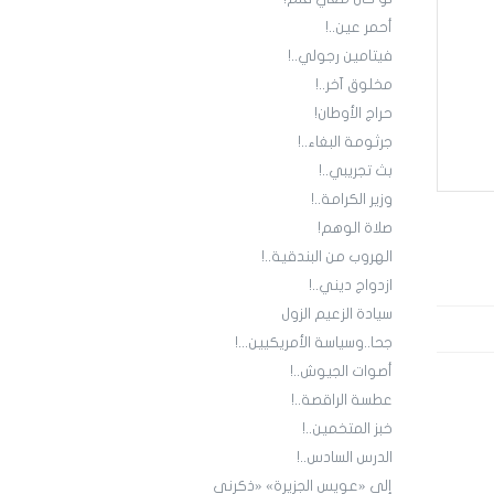
أحمر عين..!
فيتامين رجولي..!
مخلوق آخر..!
حراج الأوطان!
جرثومة البغاء..!
بث تجريبي..!
وزير الكرامة..!
صلاة الوهم!
الهروب من البندقية..!
ازدواج ديني..!
سيادة الزعيم الزول
جحا..وسياسة الأمريكيين...!
أصوات الجيوش..!
عطسة الراقصة..!
خبز المتخمين..!
الدرس السادس..!
إلى «عويس الجزيرة» «ذكرني