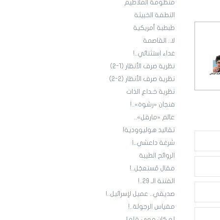
منظومة الملاطيم
النطفة الخبيثة
طبطبة أمريكية
لا.. القاصمة
غداء استثنائي..!
نظرية صرف الأنظار (1-2)
نظرية صرف الأنظار (2-2)
نظرية خـداع الذات
فنجان «رشوة»..!
عالم «مارفل»..
تقاليد هوليوودية!
شرغة داعشي..!
الروائح الطيبة
مقال مُستعجَل..!
الفتنة الـ 29..!
صديقي.. عميل لإسرائيل..!
مقياس الرجولة..!
لو كان معي قلم!