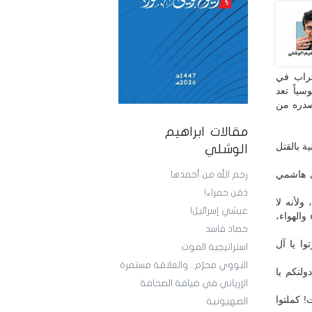
تراب في
ياً تعد
صدره من
مقالات ابراهيم
ة بالقتل
الوشلي
ي هاشمي
رحم الله من أخمدها
ذقن حمراء!
لأنه لا
عيشي إسرائيل!
والهواء،
حصاد فاسد
وا يا آل
استراتيجية الموت
النووي محرّم.. والعلاقة مستمرة
ولتكم يا
الإرياني في ضيافة الصحافة
! كملتوا
الصهيونية