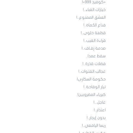
«كوفيد 999»!
خيارات الغباء..!
العشق الممنوع..!
قناع الحُماة..!
قطعة حلوى..!
قراءة الغيب..!
صدمة زفـاف..!
سقط عمدا..
فضلات قذرة..!
عجائب الفتوات..!
حكومة السكارى!
تيار الوقاحة..!
كبرياء المضروبين!
عاجل...!
اعتذار..!
بدون إيجار..!
ريسا اليافعي..!