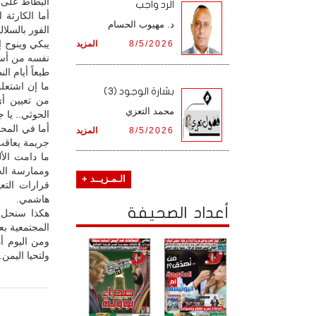
البطاط على 
الرد واجب
أما الكارثة
د. مهيوب الحسام
الفور بالسلال
يبكي وينوح إ
8/5/2026
المزيد
نفسه من أسرة
طبعاً أيام ا
ما إن اشتعل
بشارة الوجود (3)
من تعيين أ
محمد التعزي
الحوثي.. يا ج
أما في المح
8/5/2026
المزيد
جريمة يعاقب ع
ما دامت الأ
وممارسة الحي
الـمـزيــد +
قرارات التع
هاشمي.
أعداد الصحيفة
هكذا سنحل 
المجتمعية بع
ومن اليوم أ
ولتحيا اليمن.