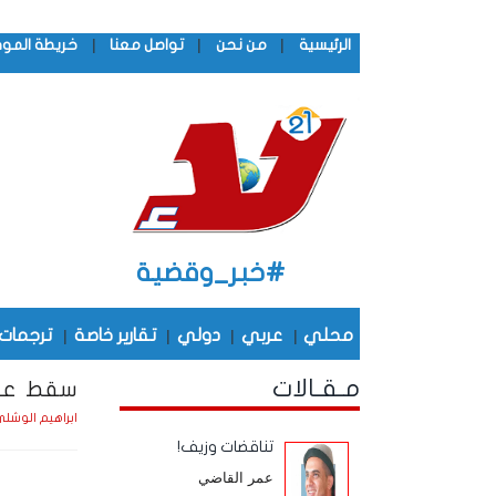
|
|
|
الرئيسية
من نحن
تواصل معنا
خريطة المو
#خبر_وقضية
محلي
|
عربي
|
دولي
|
تقارير خاصة
|
ترجمات
مـقـالات
سقط عمد
ابراهيم الوشل
تناقضات وزيف!
عمر القاضي