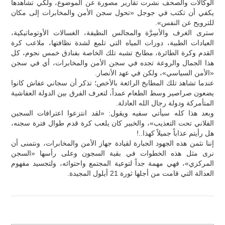
الوكالات والصحف نشرت تقارير مصورة عن الموضوع، ولكي تشاهدها
يكفي أن تكتب في جوجل «تحول سجن الأمن والمخابرات إلى مكان
للترويح عن النفس».
سترى الغرف والأسِرَّة والمجالس النظيفة، الغسالات الأوتوماتيكية،
العيادات الطبية، دورات المياه التي تلمع لشدة نظافتها، ملاعب كرة
القدم وكرة الطائرة، مطابخ تشبه تلك الخاصة بفنادق خمس نجوم، كل
هذا الجمال والروعة تجده في سجن الأمن والمخابرات، أي في سجن
«الأمن السياسي»، ولكن في عهد الأنصار.
عندما تشاهد تلك المطابخ الرائعة بالأخص؛ تذكر أن سجاني عفاش كانوا
يضعون صراصير وسط الطعام عمداً، لتعرف الفرق بين الدولة العفاشية
المتأمركة ودولة رجال الله العادلة.
وبعد هذا كله سيأتي سفيه ويقول: «لقد انتزعوا اعترافات السجين
الفلاني تحت التعذيب»، والخبير كان يلعب كرة قدم طوال فترة سجنه،
هل رأيتم عذاباً جميلاً كهذا..!
إننا نثمن هذه الجهود الجبارة لقيادة جهاز الأمن والمخابرات، ونتمنى أن
نرى مثل هذه الخطوات في بقية السجون وعلى رأسها «السجن
المركزي»، فهي مهمة جداً لتوعية المجتمع واحتوائه، ولتجسيد مفهوم
العدالة التي قامت من أجلها ثورة 21 أيلول المجيدة.