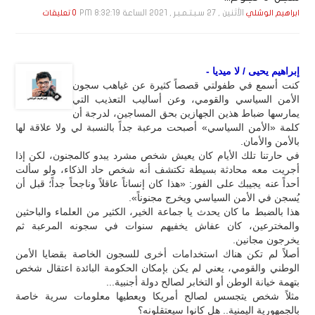
الأثنين , 27 سـبـتـمـبـر , 2021 الساعة 8:32:19 PM
ابراهيم الوشلي
0 تعليقات
إبراهيم يحيى / لا ميديا -
كنت أسمع في طفولتي قصصاً كثيرة عن غياهب سجون
الأمن السياسي والقومي، وعن أساليب التعذيب التي
يمارسها ضباط هذين الجهازين بحق المساجين، لدرجة أن
كلمة «الأمن السياسي» أصبحت مرعبة جداً بالنسبة لي ولا علاقة لها
بالأمن والأمان.
في حارتنا تلك الأيام كان يعيش شخص مشرد يبدو كالمجنون، لكن إذا
أجريت معه محادثة بسيطة تكتشف أنه شخص حاد الذكاء، ولو سألت
أحداً عنه يجيبك على الفور: «هذا كان إنساناً عاقلاً وناجحاً جداً؛ قبل أن
يُسجن في الأمن السياسي ويخرج مجنوناً».
هذا بالضبط ما كان يحدث يا جماعة الخير، الكثير من العلماء والباحثين
والمخترعين، كان عفاش يخفيهم سنوات في سجونه المرعبة ثم
يخرجون مجانين.
أصلاً لم تكن هناك استخدامات أخرى للسجون الخاصة بقضايا الأمن
الوطني والقومي، يعني لم يكن بإمكان الحكومة البائدة اعتقال شخص
بتهمة خيانة الوطن أو التخابر لصالح دولة أجنبية...
مثلاً شخص يتجسس لصالح أمريكا ويعطيها معلومات سرية خاصة
بالجمهورية اليمنية.. هل كانوا سيعتقلونه؟