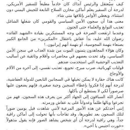
كيف سيُعتقل والرئيس آنذاك كان خادماً مطيعاً للسفير الأمريكي،
لدرجة أن السفير يعلم أماكن مخازن السلاح التابعة للجيش اليمني دون
استثناء، ويعطي الأوامر بإتلافها متى شاء.
معنى هذا أن سجون الأمن السياسي والقومي كان شغلها الشاغل
تعذيب النوابغ والعلماء حتى الجنون.
وعندما ارتفعت الصرخة في وجه المستبكرين بقيادة «الشهيد القائد»
رضوان الله عليه، بدأ عفاش باعتقال «المكبرين» من الجامع الكبير
بصنعاء بتهمة المجوسية، أو بتهمة أنهم إيرانيون..!
وكان هؤلاء المجاهدون يتمنون الموت من شدة العذاب في سجن الأمن
السياسي، وقد تحدث بعضهم في محاضرات وأفلام وثائقية عن أساليب
التعذيب الوحشية التي استخدمت ضدهم.
ڤولتات كهربائية، ضرب مبرح، تجويع، تعذيب نفسي، إلى آخره من الآلام
والأوجاع.
كانت هناك حقارة لا يمكن تخيلها في السجانين التابعين للدولة العفاشية،
لدرجة أنهم إذا فكروا بإعطاء السجين وجبة صغيرة، فإنهم يضعون عليها
صرصوراً لكي لا يستطيع أن يأكلها.
أنصار الله السباقون إلى الجهاد أكثر من يعرف هذه السجون، فهم من
تجرعوا وبالها ظلماً وعدواناً على يد عفاش وزمرته.
إنني أحدثكم عن هذه الأمور المرعبة لأنني شاهدت قبل يومين صوراً
لتلك السجون بعد تطويرها، وقد تفاجأت بأنها تحولت إلى أماكن راقية
جداً، وهي راقية لدرجة أن أي شخص يشاهد الصور فإنه يقول مذهولاً
«خورت احتبس يا أخي».