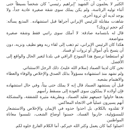
الكثير لا يعلمون أن الشهيد “إبراهيم رئيسي” كان شخصاً بسيطاً حتى
أثناء توليه الرئاسة، ولم يكن يملك سوى شقة صغيرة عادية جداً، ولا
يوجد لديه أي ثروة أخرى.
شاهدت مقابلة للرئيس الإيراني أجراها قبل استشهاده.. المذيع يسأله:
كم حجم ثروتك؟
قال له بابتسامة صادقة: لا أملك سوى راتبي فقط وشقة صغيرة
متواضعة.
هكذا كان الرئيس الإيراني، ثم ذهب إلى لقاء ربه وهو نظيف ونزيه، دون
أن يتسخ بأي أموال أو ثروات أو فساد.
لو استطعنا ترسيخ هذا النموذج الراقي في بلدنا لتغير الحال والواقع إلى
الأفضل.
نحن كان لدينا الصماد (سلام الله عليه)، ذلك الرجل الاستثنائي.
ولم نشهد منذ استشهاده مسؤولاً بذلك الصدق والإخلاص والوفاء والعطاء
والاهتمام بشعبه.
قبل أن يستشهد الصماد قال إنه لا يملك حتى بيتاً، وفي حال استشهاده
فإن أولاده لا يملكون سوى العودة إلى مسقط رأسهم.
بعدها حاولوا جميعهم تقليد الصماد، وبطريقة مثيرة للشفقة، والمشكلة
أنهم يسيرون عملياً في الاتجاه المعاكس.
لا تقلدوه بالكلام، بل احذوا حذوه في الإيمان والإخلاص والاستشعار
للمسؤولية، حاربوا الفساد، حسنوا أوضاع الشعب، تلمسوا معاناة
المواطنين.
اعملوا كما كان يعمل وكثر الله خيركم، أما الكلام الفارغ خلوه لكم.