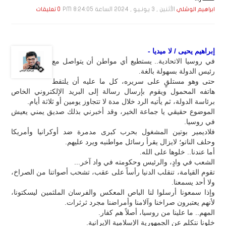
الأثنين , 3 يـونـيـو , 2024 الساعة 8:24:05 PM
ابراهيم الوشلي
0 تعليقات
إبراهيم يحيى / لا ميديا -
في روسيا الاتحادية.. يستطيع أي مواطن أن يتواصل مع
رئيس الدولة بسهولة بالغة.
حتى وهو مستلقٍ على سريره، كل ما عليه أن يلتقط
هاتفه المحمول ويقوم بإرسال رسالة إلى البريد الإلكتروني الخاص
برئاسة الدولة، ثم يأتيه الرد خلال مدة لا تتجاوز يومين أو ثلاثة أيام.
الموضوع حقيقي يا جماعة الخير، وقد أخبرني بذلك صديق يمني يعيش
في روسيا.
فلاديمير بوتين المشغول بحرب كبرى مدمرة ضد أوكرانيا وأمريكا
وحلف الناتو؛ لايزال يقرأ رسائل مواطنيه ويرد عليهم.
أما عندنا.. خلوها على الله.
الشعب في وادٍ، والرئيس وحكومته في واد آخر...
تقوم القيامة، تنقلب الدنيا رأساً على عقب، تشحب أصواتنا من الصراخ،
ولا أحد يسمعنا.
وإذا سمعونا أرسلوا لنا الباص المعكس والفرسان الملثمين ليسكتونا،
لأنهم يعتبرون صراخنا وآلامنا وأمراضنا مجرد ثرثرات.
المهم.. ما علينا من روسيا، أصلاً هم كفار.
خلونا نتكلم عن الجمهورية الإسلامية الإيرانية.