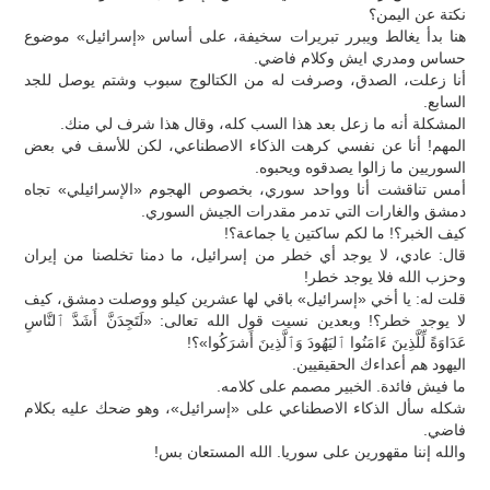
نكتة عن اليمن؟
هنا بدأ يغالط ويبرر تبريرات سخيفة، على أساس «إسرائيل» موضوع
حساس ومدري ايش وكلام فاضي.
أنا زعلت، الصدق، وصرفت له من الكتالوج سبوب وشتم يوصل للجد
السابع.
المشكلة أنه ما زعل بعد هذا السب كله، وقال هذا شرف لي منك.
المهم! أنا عن نفسي كرهت الذكاء الاصطناعي، لكن للأسف في بعض
السوريين ما زالوا يصدقوه ويحبوه.
أمس تناقشت أنا وواحد سوري، بخصوص الهجوم «الإسرائيلي» تجاه
دمشق والغارات التي تدمر مقدرات الجيش السوري.
كيف الخبر؟! ما لكم ساكتين يا جماعة؟!
قال: عادي، لا يوجد أي خطر من إسرائيل، ما دمنا تخلصنا من إيران
وحزب الله فلا يوجد خطر!
قلت له: يا أخي «إسرائيل» باقي لها عشرين كيلو ووصلت دمشق، كيف
لا يوجد خطر؟! وبعدين نسيت قول الله تعالى: «لَتَجِدَنَّ أَشَدَّ ٱلنَّاسِ
عَدَاوَةً لِّلَّذِینَ ءَامَنُوا ٱلیَهُودَ وَٱلَّذِینَ أَشرَكُوا»؟!
اليهود هم أعداءك الحقيقيين.
ما فيش فائدة. الخبير مصمم على كلامه.
شكله سأل الذكاء الاصطناعي على «إسرائيل»، وهو ضحك عليه بكلام
فاضي.
والله إننا مقهورين على سوريا. الله المستعان بس!