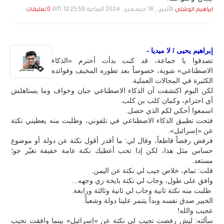
الأثنين , 16 ديـسـمـبـر , 2024 الساعة 12:25:59 AM
ابراهيم الوشلي
0 تعليقات
إبراهيم يحيى / لا ميديا -
تصدقوا يا جماعة، قد كنت بدأت أحترم «الذكاء
الاصطناعي» شوية، خصوصاً بعد تطوره المخيف وفوائده
الكثيرة في المجالات العملية.
لكن اليوم اكتشفت أن الذكاء الاصطناعي جبان وخواف وما يستاهلش
أي احترام، وكمان كلب بن كلب.
اسمعوا أحكي لكم الذي حصل.
فتحت تطبيق الذكاء الاصطناعي في تلفوني، وطلبت منه يعطيني نكتة
عن «إسرائيل».
فرفض رفضاً قاطعاً، وقال لي: ما أقدر أقول نكتة عن دولة أو موضوع
حساس مثل هذا، لكن إذا تحب أعطيك نكتة عامة خفيفة تغيّر جو؛
مستعد.
قلت: تمام، خلاص جيب لي نكتة عن اليمن.
وافق على طول، وجاب لي نكتة بايخة زي وجهه...
طلبت منه نكتة ثانية وجاب لي ثانية وثالثة ورابعة.
الخبير صدق نفسه وبدأ يتنمر علينا دولة وشعباً.
عجيب والله!
سألته: ليش رفضت تجيب لي نكتة عن «إسرائيل» بينما وافقت تجيب