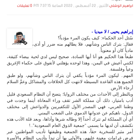
الأثنين , 22 أغـسـطـس , 2022 الساعة 7:37:15 PM
ابراهيم الوشلي
0 تعليقات
إبراهيم يحيى / لا ميديا -
سُئل أحد الحكماء: كيف يكون المرء مؤدباً؟
فقال: بترك الناس وشأنهم، فلا يطالهم منه ضرر أو أذى،
مادياً كان أو معنوياً.
طبعاً هذا الحكيم هو أنا أيها السادة، صحيح ليس لدي لحية بيضاء كثيفة،
لكنني أعيش في اليمن، وهذا لوحده يؤهلني لأتفوق على حكماء الإغريق
وعياً وفلسفة.
المهم.. ليكون المرء مؤدباً يكفي أن يترك الناس وشأنهم، ولو طبق
الجميع هذه القاعدة البسيطة لانتهت كل الخلافات والمشاكل وعمَّ السلام
أرجاء الأرض.
وبالنظر إلى الأحداث من مختلف الزوايا؛ يتضح أن النظام السعودي قليل
أدب بامتياز، ذلك أن مملكة الشر تقف وراء المعاناة أينما وجدت في
وطننا العربي، فهي المصدر الأول للتكفيريين والدواعش إلى مختلف
الدول، ناهيكم عن عدوانها الدموي على الشعب اليمني.
أي أن المملكة لم تترك أحداً إلا وطاله شرها وأذاها، وبعد قلة الأدب هذه
نكتشف أن لديها ما يسمى “جمعية الذوق العام السعودية”..!
أمر مثير للسخرية حقاً، هذه الجمعية وظيفتها تأديب المواطنين عبر
فرض غرامات معينة عليهم، والأولى بها أن تبدأ بتأديب النظام والأسرة