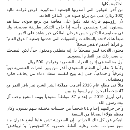
الحاكمة بكلها.
من آخر القوانين التي أصدرتها الجمعية المذكورة، فرض غرامة مالية
(100 ريال) على من يرفع صوته في الأماكن العامة.
لأن رؤوسهم فارغة فقد انكبوا على معاقبة من يرفع صوته، بينما هم
يسجنون المرء ويقطعون رأسه إذا حاول التفكير بطريقة صحيحة، ولنا
في مظلومية الدكتور حسن فرحان المالكي خير شاهد على الأمر.
طبعاً هناك لائحة بالمخالفات والعقوبات التي حددتها جمعية “الذوق العام”
لو قرأها أحدهم لانفجر ضحكاً.
محتوى اللائحة ليس مضحكاً بل إنه منطقي ومعقول جداً، لكن المضحك
أن يصدر ذلك من النظام السعودي.
أول مخالفة هي إثارة النعرات العنصرية وغرامتها 500 ريال.
وكأننا لا نعلم أن النظام السعودي أقذر من يثير النعرات العنصرية دينياً
وعرقياً واجتماعياً، حتى إنه يبيح لنفسه سفك دماء من يخالف فكره
ومعتقداته.
مثلاً في مطلع عام 2016 أعدمت مملكة الشر الشيخ نمر باقر النمر مع
47 شخصاً لمجرد أنهم ليسوا وهابيين.
وفي أبريل 2019 تم إعدام 37 مواطناً سعودياً بتهمة التشيع وحب آل
بيت رسول الله.
وآخر جرائمهم إعدام 81 شخصاً من جنسيات مختلفة بينهم يمنيون، وكان
معظم هؤلاء الضحايا من الشيعة.
ناهيكم عن كل تلك الجرائم.. إن السعودية تشن علينا أبشع عدوان منذ
سبع سنوات، تحت رعاية ألفاظ عنصرية كـ”المجوس” و”الروافض”