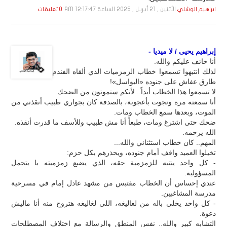
الأثنين , 21 أبـريـل , 2025 الساعة 12:17:47 AM
ابراهيم الوشلي
0 تعليقات
إبراهيم يحيى / لا ميديا -
أنا خائف عليكم والله.
لذلك انتبهوا تسمعوا خطاب الزمزميات الذي ألقاه الفندم
طارق عفاش على جنوده «البواسل»!
لا تسمعوا هذا الخطاب أبداً.. لأنكم ستموتون من الضحك.
أنا سمعته مرة ونجوت بأعجوبة، بالصدفة كان بجواري طبيب أنقذني من
الموت، وبعدها سمع الخطاب ومات.
ضحك حتى اشترغ ومات، طبعاً أنا مش طبيب وللأسف ما قدرت أنقذه.
الله يرحمه.
المهم.. كان خطاب استثنائي والله...
تخيلوا العميد واقف أمام جنوده، ويحذرهم بكل حزم:
- كل واحد ينتبه للزمزمية حقه، الذي يضيع زمزميته با يتحمل
المسؤولية.
عندي إحساس أن الخطاب مقتبس من مشهد عادل إمام في مسرحية
مدرسة المشاغبين.
- كل واحد يخلي باله من لغاليغه، اللي لغاليغه هتروح منه أنا ماليش
دعوة.
التشابه كبير والله.. نفس المنطق والرسالة مع اختلاف المصطلحات