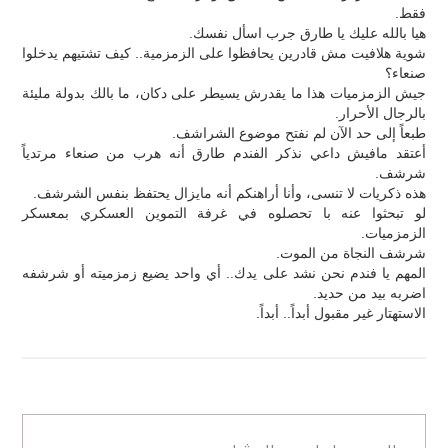
فقط.
هيا بالله عليك يا طارق جرب اسأل نفسك.
شوية هلافيت مش قادرين يحافظوا على الزمزمية.. كيف تشتيهم يدخلوا
صنعاء؟
جيش الزمزميات هذا ما يقدرش يسيطر على دكان، ما بالك بدولة مليئة
بالرجال الأحرار.
طبعاً إلى حد الآن لم نفتح موضوع الشراشف.
أعتقد مافيش داعي نذكر الفندم طارق أنه هرب من صنعاء مرتدياً
شرشف.
هذه ذكريات لا تنسى، وأنا أراهنكم أنه مايزال يحتفظ بنفس الشرشف.
لو تبحثوا عنه با تحصلوه في غرفة التموين العسكري بمعسكر
الزمزميات.
شرشف النجاة من الموت.
المهم يا فندم نحن نشد على يدك.. أي واحد يضيع زمزميته أو شرشفه
اضربه بيد من حديد.
الاستهتار غير مقبول أبداً.. أبداً.