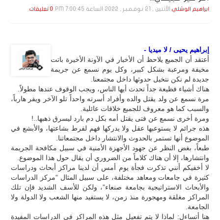
الأثنين , 21 نـوفـمـبـر , 2022 الساعة 7:00:45 PM
ابراهيم الوشلي
0 تعليقات
إبراهيم يحيى / لا ميديا -
أعتقد أن الجميع يلاحظ أن الأخبار في الآونة الأخيرة باتت
مخيفة ومرعبة بشكل كبير، وكل يوم نسمع عن جريمة
جديدة لم نكن نتخيل حدوثها داخل مجتمعنا.
هناك أشياء فظيعة جداً تحدث أيها الناس، ويجب الوقوف عندها مطولاً.
مرة نسمع عن ولد يقتل والده وأفراد أسرته واحداً تلو الآخر ويفر هارباً،
والسبب كما هو معروف للجميع خلافات عائلية.
ومرة أخرى نسمع عن فتى يقتل أمه بكل دم بارد ليسرق ذهبها..!
هذه جرائم لا يستوعبها عقل ولا يدركها فهم لفرط بشاعتها، والأبشع في
الموضوع أنها تستمر بالحدوث والانتشار داخل مجتمعاتنا.
طبعاً، بغض النظر عن جهود الأجهزة الأمنية في سبيل مكافحة الجريمة
وانتشارها، إلا أن هناك كلاماً من الضروري أن يقال حول هذا الموضوع.
لا أخفيكم أنني تذكرت فجأة يوم أمس أن لدينا مراكز أبحاث ودراسات
كثيرة في جامعات ومعاهد مختلفة، على سبيل المثال “مركز الدراسات
والأبحاث الاستراتيجية بجامعة صنعاء”، ولكن للأسف الشديد فإن تلك
المراكز مغلقة ومهجورة منذ زمن، لا يستفيد منها الشعب ولا الدولة ولا
الجامعة.
هنا أتساءل: لماذا لا يتم تفعيل مثل هذه المراكز في الدراسات المفيدة