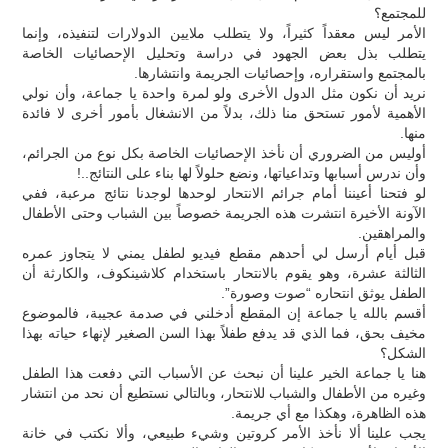
للمجتمع؟
الأمر ليس معقداً كثيراً، ولا يتطلب ملايين الدولارات لتنفيذه، وإنما
يتطلب بذل بعض الجهود في دراسة وتحليل الإحصائيات الخاصة
بالمجتمع واستقراره، وإحصائيات الجريمة وانتشارها.
نريد أن نكون مثل الدول الأخرى ولو لمرة واحدة يا جماعة، وأن نولي
الأهمية لأمور تستحق منا ذلك، بدلاً من الانشغال بأمور أخرى لا فائدة
منها.
أوليس من الضروري أن نأخذ الإحصائيات الخاصة بكل نوع من الجرائم،
وأن ندرس أسبابها وتداعياتها، ونضع حلولاً لها بناء على النتائج..!
لو فتحنا أعيننا أمام جرائم الانتحار لوحدها لوجدنا نتائج مرعبة، ففي
الآونة الأخيرة انتشرت هذه الجريمة خصوصاً بين الشباب وحتى الأطفال
والمراهقين.
قبل أيام أرسل لي أحدهم مقطع فيديو لطفل يمني لا يتجاوز عمره
الثالثة عشرة، وهو يقوم بالانتحار باستخدام كلاشينكوف، والكارثة أن
الطفل يوثق انتحاره “صوت وصورة”.
أقسم بالله يا جماعة إن المقطع أدخلني في صدمة عجيبة، فالموضوع
مخيف بحق، فما الذي قد يدفع طفلاً بهذا السن الصغير لإنهاء حياته بهذا
الشكل؟
هنا يا جماعة الخير علينا أن نبحث عن الأسباب التي دفعت هذا الطفل
وغيره من الأطفال والشباب للانتحار، وبالتالي نستطيع أن نحد من انتشار
هذه الظاهرة، وهكذا مع أي جريمة.
يجب علينا ألا نأخذ الأمر كروتين وشيء طبيعي، وألا نكتب في خانة