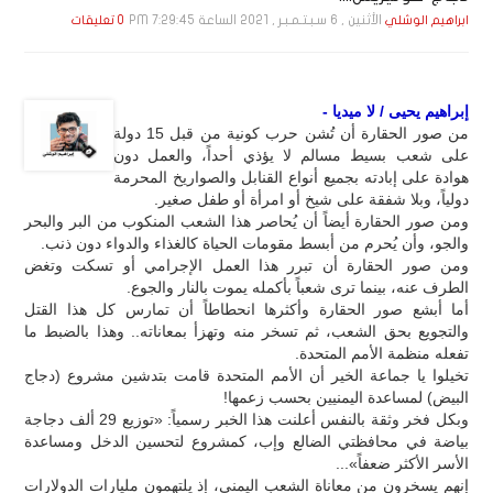
الأثنين , 6 سـبـتـمـبـر , 2021 الساعة 7:29:45 PM
ابراهيم الوشلي
0 تعليقات
إبراهيم يحيى / لا ميديا -
من صور الحقارة أن تُشن حرب كونية من قبل 15 دولة
على شعب بسيط مسالم لا يؤذي أحداً، والعمل دون
هوادة على إبادته بجميع أنواع القنابل والصواريخ المحرمة
دولياً، وبلا شفقة على شيخ أو امرأة أو طفل صغير.
ومن صور الحقارة أيضاً أن يُحاصر هذا الشعب المنكوب من البر والبحر
والجو، وأن يُحرم من أبسط مقومات الحياة كالغذاء والدواء دون ذنب.
ومن صور الحقارة أن تبرر هذا العمل الإجرامي أو تسكت وتغض
الطرف عنه، بينما ترى شعباً بأكمله يموت بالنار والجوع.
أما أبشع صور الحقارة وأكثرها انحطاطاً أن تمارس كل هذا القتل
والتجويع بحق الشعب، ثم تسخر منه وتهزأ بمعاناته.. وهذا بالضبط ما
تفعله منظمة الأمم المتحدة.
تخيلوا يا جماعة الخير أن الأمم المتحدة قامت بتدشين مشروع (دجاج
البيض) لمساعدة اليمنيين بحسب زعمها!
وبكل فخر وثقة بالنفس أعلنت هذا الخبر رسمياً: «توزيع 29 ألف دجاجة
بياضة في محافظتي الضالع وإب، كمشروع لتحسين الدخل ومساعدة
الأسر الأكثر ضعفاً»...
إنهم يسخرون من معاناة الشعب اليمني، إذ يلتهمون مليارات الدولارات