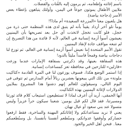
باسم إغاثته وإطعامه، ثم يرمون إليه بالفُتات والفضلات.
ملايين الأطفال يموتون جوعاً في اليمن، وأولئك يتباهون بإعطاء بعض
الأسر (دجاجة بياضة).
هل يلعبون معنا «المزرعة السعيدة» أم ماذا؟!
يوماً تلو آخر أزداد يقيناً بأنه لم يتبق لدى هذه المنظمة حتى ذرة من
خجل، فلو كانت تخجل لاتخذت أي حل بعد تصريحها بأن اليمنيين
يعيشون أسوأ أزمة إنسانية في العالم، لأنه لا فائدة من هذا التصريح إن
لم تتبعه مواقف جادة لإنقاذ اليمنيين.
تقول الأمم المتحدة إننا نعيش أسوأ أزمة إنسانية في العالم، ثم توزع لنا
دجاجات بياضة وقمحاً فاسداً مليئاً بالدود!
هذه السفاهة بعينها، وقد ذكرتني بسفاهة الإمارات عندما وزعت
«فازلين» للنازحين في محافظة تعز كمساعدات إنسانية.
إذا استمر الوضع هكذا، فسوف يوزعون لنا في المرة القادمة «كتاكيت
ملونة» من تلك التي يبيعونها بعشرين ريالاً أمام المدارس ثم تتوفى في
اليوم التالي، وسيقولون للعالم إنهم دشنوا هذا المشروع بملايين
الدولارات لإغاثة اليمنيين بهذه الكتاكيت.
أيها الحمقى، أريد أن أعرف لماذا لا تستطيعون استيعاب كلام قائد ثورتنا
ومسيرتنا، فقد قال لكم قبل يومين: شعبنا سيكون حراً عزيزاً وليس
متسولا عند بني سعود أو عيال نهيان.
يعني لا نريد مساعداتكم ولا إغاثاتكم المهينة والساخرة، فقط ارفعوا
حصاركم وأوقفوا عدوانكم، وسنُطعم أنفسنا بأنفسنا، بل وسنُطعمكم
معنا.. فنحن أهل الخير والجود.