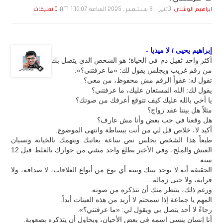
الأثنين , 8 سـبـتـمـبـر , 2025 الساعة 1:10:07 AM
ابراهيم الوشلي
0 تعليقات
إبراهيم يحيى / لا ميديا -
أكثر واحد ثقيل دم في الحياة؛ هو الشخص الذي يتصل بك
من رقم غريب ويجلس يقول لك: «ما عرفتني؟».
تقول له: عفواً الرقم مش محفوظ، من معي؟
يقول لك: الله المستعان عليك، ما عرفتني؟
يا أخي بالله عليك كيف تتوقع أعرفك من صوتك؟
مثلاً هل بيننا عقد زواج؟
هل وقعنا في حب بعض وأنا مش عارف؟
أكيد لا، خلاص قل لي من أنت ببساطة وانتهى الموضوع.
طبعاً هذا الشخص يجلس نص ساعة يعاتبك ويتهمك بالخيانة ونسيان
العيش والملح، وفي الأخير يطلع واحد مشي من جوارك بالغلط قبل 12
سنة.
الحقيقة أنه لا يوجد بينك وبينه أي نوع من أنواع العلاقات، لا صداقة، ولا
قرابة، ولا حتى زمالة...
ورغم ذلك، ينتظر منك أن تتذكره من صوته.
المهم يا جماعة إذا سمحتم لا أريد من هذه العينات أبداً.
رجاءً لا أحد يتصل بي ويقول لي: «ما عرفتني؟».
أنا إنسان ينسى اسمه في بعض الأحيان، ويحاول أن يتذكره بصعوبة.