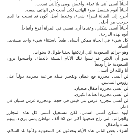
أحياناً أنسى أنني بلا غداء، وأعيش يومي وكأنني تغديت.
أحياناً أقوم بتشغيل ضوء الهاتف لكي أبحث عن الهاتف نفسه.
أخرج إلى البقالة لشراء شيء، وعندما أصل أكون قد نسيت ما الذي
خرجت من أجله.
أحياناً أنسى شكلي، وعندما أرى نفسي في المرآة أفزع وأتفاجأ.
أيوه لهذه الدرجة.
كل شيء في الحياة ممكن أنساه، طبعاً باستثناء شيء واحد مستحيل
أنساه.
وهو جرائم السعودية التي ارتكبتها بحقنا طوال 8 سنوات.
يبدو أن الكثير قد نسوا تلك الأيام المليئة بالدماء، وأصبحوا يرون
السعودية جاراً وديعاً.
أنا والله لن أنسى.
لن أنسى مجزرة فج عطان وتفجير قنبلة فراغية محرمة دولياً على
رؤوس المدنيين.
لن أنسى مجزرة أطفال ضحيان.
لن أنسى مجزرة الصالة الكبرى.
لن أنسى مجزرة عرس بني قيس في حجة، ومجزرة عرس سنبان في
ذمار.
أيوه ممكن أنسى اسمي، لكن مستحيل أنسى كل هذه المجازر
والجرائم، التي راح ضحيتها أكثر من 53 ألف مواطن يمني بريء، بينهم
نساء وأطفال.
أشوف بعض الناس هذه الأيام يتحدثون عن السعودية وكأنها بلد السلام،