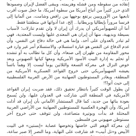
إنقاذه من سقوطه ومن فشله وهزيمته، ويبقى الفضل لإيران وصمودها
الذي حرر كثيراً من أتباع أمريكا من سطوة أمريكا، ما جعل صوت أقرب
تابعيها من الأوروبيين يرتفع بوجهها بين رافض وشامت، من ألمانيا إلى
فرنسا مروراً بإيطاليا وبريطانيا... إلخ، عدا أدواتها في منطقتنا فقط.
أما آن للصهيوأمريكي أن يدرك أن إيران لا ولن تقدم تنازلات؛ لأسباب
بسيطة وبديهية، منها أن إيران هي المعتدى عليها وليست المعتدية، فهي
لم تبادر بالعدوان على أحد، وإنما هي في حالة دفاع عن النفس، وأن
عدم الدفاع عن النفس هو عبارة استسلام، والاستسلام أمر غير وارد في
محور المقاومة من طهران إلى صنعاء، وأن كل ما تطالب به أو تنشده
أو تحلم به إدارة البيت الأسود الأمريكية ومعها كيانها الصهيوني وبعد
خوض النزال في معركة التسعة والثلاثين يوماً ليست إلا وهماً بائساً
يعيشه الصهيوأمريكي حتى خروج القواعد العسكرية الأمريكية من
المنطقة، ويغادر المستوطنون الصهاينة من الأرض العربية الفلسطينية
إلى حيث أتوا؟!
لن يطول الوقت كثيراً بانتظار تحقيق ذلك، فقد ضربت إيران القواعد
الأمريكية في المنطقة التي شاركت في العدوان عليها، ولن يُسمح
بعودة بنائها من جديد، كما قال المستشار الألماني بأن إيران قد أذلت
أمريكا، وأن الهجرة العكسية للمستوطنين الصهاينة من الأراضي العربية
المحتلة قد بدأت وبوتيرة متصاعدة، ولن تتوقف حتى خروج آخر
مستوطن صهيوني من فلسطين.
إن معركة الوهم التي خاضتها وتخوضها عصابة «إبستين» في البيت
الأبيض و«تل أبيب» قد شارفت على النهاية، وما النصر إلا صبر ساعة،