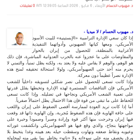
الأربعاء , 6 مـايـو , 2026 الساعة 12:39:05 AM
د. مهيوب الحسام
0 تعليقات
د. مهيوب الحسام / لا ميديا -
إذا كان سعي الإدارة الترامبية «الإبستينية» للبيت الأسود
الأمريكي، ومعها كيانها الصهيوني وأدواتهما التنفيذية
الأعرابية بالمنطقة، للحصول من إيران بالحوار
والمفاوضات على ما عجزوا عنه بالحرب العدوانية المباشرة، فإن ذلك
هو الوهم، والوهم لا يقاس عليه ولا يعتد به، ولكنه يظل تمنياً، والتمني لا
يحرم منه أحد حتى الصهيوأمريكي، ولولا استحالة تحقيقه لمنح هذه
الإدارة نصراً عظيماً دون معركة.
وإذا كانت تسعى للحصول على نصر شكلي لتسويقه داخلياً للشعب
الأمريكي فإن التناقضات المستمرة لهذه الإدارة وتخبطها يقلل قدرتها
على تعمية الشعب الأمريكي ونجاحها في تضليله. وإذا كانت تسعى
للحفاظ على ما تبقى من قوة فإن هذا الاحتمال يظل احتمالاً صفرياً.
أما إذا كانت تريد العودة لممارسة أقصى الضغوط على إيران واللعب
على حافة الهاوية فإن هذه الضغوط مُجربة، وإن الهاوية ذاتها قد وقعت
فيها إيران وخرجت منها أكثر قوة وإرادة وصبراً وصموداً وخبرة على
مواجهتها بنجاح، والذي وقع فيها هو الصهيوأمريكي وانكشفت عوراته
وعيوبه ونقاط ضعفه وتهاوت وسقطت حيله بعد هيبته وغدا يتخبط بلا
ورق يخصف منه على سوءاته ولا «ناتو» يخاطر بما بقي منه لمحاولة