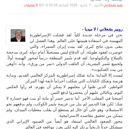
الأثنين , 11 مـايـو , 2026 الساعة 12:35:28 AM
روبير بشعلاني
0 تعليقات
روبير بشعلاني / لا ميديا -
نحن في مرحلة جديدة كلياً. لقد فشلت الإمبراطورية
المهيمنة في استعادة هيمنتها على العالم. وهذا الفشل لن
يبقى بدون نتائج كبرى. لقد بينت إيران السمراء، والتي
حوصرت لعقود طويلة، أن الدفاع ليس مستحيلاً أمام دولة كبرى مدججة
بالسلاح والتكنولوجيا. لقد قدم سُمر المنطقة درساً لمحور الهيمنة أولاً،
ولجميع سُمر البشرية، أن الناهب الدولي «نمر من ورق»، وأنه «أوهن
من بيت العنكبوت».
ليست إلا البداية؛ بداية تفكك إمبراطورية المركز العالمي القديم، وبداية
هزيمة وتفكك الكيانات التي شكلت أجراماً تابعة لهذا المركز.
النواطير، الذين ظنوا أن معلمهم لا يمكن أن ينهزم، قد رأوا العكس
اليوم، وبالتالي عليهم أن يتحضروا لدفع الثمن.
أصبحنا في المقلب الآخر. أما تدمير جسر أو بناية أو بيت فهو خسارة لا
شك؛ لكن هذا التدمير لم ينل من عزيمة سُمر الكوكب، ولم يدفعهم نحو
الاستسلام، وهو على أي حال لم يستطع أن يقلب معطيات الميدان، ولم
يتمكن من تحقيق مقاصده الاستراتيجية.
محور الصعود العالمي استفاد هو أيضاً من الصمود الإيراني الذي
سيشكل حدثاً تاريخياً يرتكز إليه لكي يعزز مواقعه في العالم.