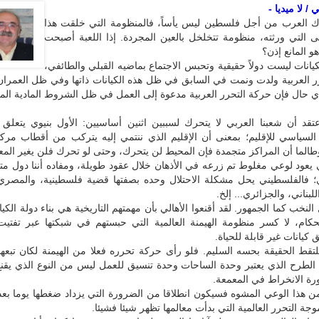
 / لا ميديا -
 العرب من أجل فلسطين ليس يأساً، فالمنظومة التي خلقت هذا
ى التي ورثته، منظومة تتخلخل بالعين المجردة. إذا اللعبة أصبحت
و المانع إذن؟
يانات ليست دولاً حقيقية وتحبس الاجتماع بماضيه القبلي والطائفي،
ر العربية ولدت ونمت في السابق في ظل هذه الكيانات ذاتها وفي ظل العمران
ي حال فإن حركة التحرر العربية مدعوة إلى العمل في ظل الشروط المادية الم
قد أن شعبنا العربي لا يتحرك لسببين اثنين أساسيين: الأول بنيوي يتعلق ب
 السياسي للإقليم؛ بمعنى أن الإقليم الذي ننتمي إليه يتركب من أقطاب مرك
طالما أن المراكز متجمدة فإن المحيط لن يتحرك، وحتى لو تحرك فلن يغير المعا
 يعود لوعي مغلوط تم زرعه في الأذهان خلال عقود طويلة، ومفاده أننا دول مت
؛ فالفلسطيني يحل مشكلة الاحتلال وحده بصفتها قضية فلسطينية، والمصر
بناني، والجزائري... إلخ.
لنخب كما الجمهور. لقد أقنعوا الأهالي بأن مهمتهم التاريخية هي بناء دولة الكيا
لحكام، لا كسر منظومة الهيمنة العالمية التي حبستهم في شبكتها عبر تفتي
كيانات غير قابلة للحياة.
تقط الحقيقة بحسه السليم. فلو رأى حركة تحرره فعلا من الهيمنة لكان تبعه
ن الطرح الذي يعتبر وحدة الساحات وحدة تنسيق للعمل ليس من النوع الذي يق
رة الانخراط في المعمعة.
ن هذا الوعي المشوه فسيكون انطلاقا من الضرورة التي يزداد ضغطها يوما بعد
وجة التحرر العالمية التي بدأت معالمها تظهر شيئا فشيئا.