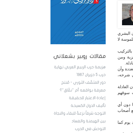
 البشري
لموسة لا
التركيب
مقالات روبير بشعلاني
زية ومن
دلة.
هزيمة حرب الربيع العربي نهاية
عددة وأن
ي شرحه،
حرب 5 حزيران 1967
دور المثقّف الثوري - مُنتج
ن العادلة
معرفة بواقعه أم "نقّاق"؟
ت سوقهم
إعادة الاعتبار للحقيقة
ا دون أي
تأليف الدول الكسيحة
نع أصحاب
التوجه شرقاً نزعةٌ للبقاء والنجاة
بين الهيمنة والفساد
 يوم كما
التوحش في الحرب