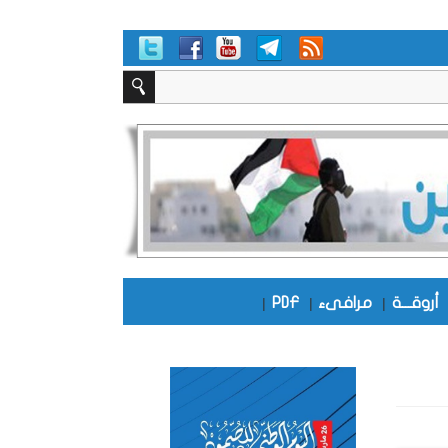
أروقـــة
|
مرافىء
|
PDF
|