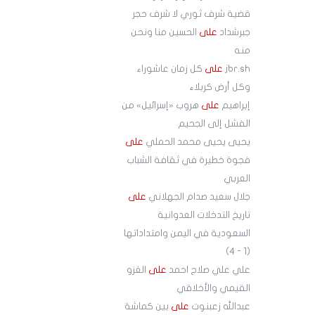
قضية شرف ثوري لا شرف حجر
جبرشداد
على
الحسين منا ونحن
منه
jbr.sh
على
كل زمان عاشوراء
وكل أرض كربلاء
إبراهيم
على
هروب «إسرائيل» من
الفشل إلى الجحيم
يحيى يحيى محمد الحملي
على
فجوة خطيرة في ثقافة الشباب
العربي
جلال سعيد صدام الجهلاني
على
تاريخ التدخلات العدوانية
السعودية في اليمن وامتداداتها
(1 - 4)
علي علي صلاح احمد
على
الغزو
القيمي والأخلاقي
عبدالله زعبنوت
على
بين كماشة