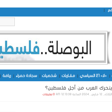
|
قع
|
«لا» 21 السياسي
|
مقـاربات
|
شخصيات
|
سجادة حمراء
|
رياضة
|
 يتحرك العرب من أجل فلسطين؟
ثاء , 12 مـارس , 2024 الساعة 12:13:38 AM
0 تعليقات