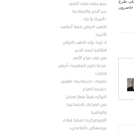
على طرح
ربيع يشبه صمت القبور
 حاضرون
بين التحرر والعقلانية
«أمريكا برّا برّا»
الناهب الدولي يلفظ أنفاسه
الأخيرة
لا ثورة تؤيد الناهب الدولي
الطائفة ليست الدين
في قلب صراع الأمم
عندما تكون القطيعة «أبغض
الحلال»
تصورات «خزعبلاتية» لطمس
حقيقة الصراع
التوجُّه شرقاً شعارٌ ممكن
في الصراعات الاجتماعية
والوطنية
الأورومركزية حليفة إسلام
بريجنسكي «القاعدي»