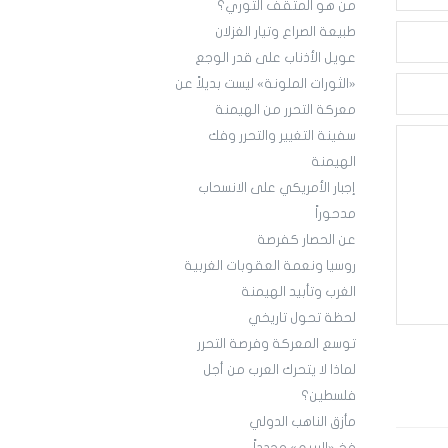
من هو المثقف الثوري؟
طبيعة الصراع وتيار الغزلان
عويل الأذناب على قدر الوجع
«الثورات الملونة» ليست بديلاً عن
معركة التحرر من الهيمنة
سفينة التغيير والتحرر وفك
الهيمنة
إجبار الأمريكي على الانسحاب
مدحوراً
عن الحصار كفرصة
روسيا ونعمة العقوبات الغربية
الغرب وتأبيد الهيمنة
لحظة تحول تاريخي
توسع المعركة وفرصة التحرر
لماذا لا يتحرك العرب من أجل
فلسطين؟
مأزق الناهب الدولي