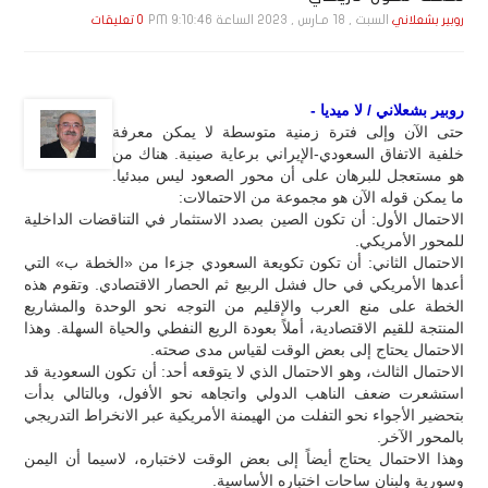
السبت , 18 مـارس , 2023 الساعة 9:10:46 PM
روبير بشعلاني
0 تعليقات
روبير بشعلاني / لا ميديا -
حتى الآن وإلى فترة زمنية متوسطة لا يمكن معرفة
خلفية الاتفاق السعودي-الإيراني برعاية صينية. هناك من
هو مستعجل للبرهان على أن محور الصعود ليس مبدئيا.
ما يمكن قوله الآن هو مجموعة من الاحتمالات:
الاحتمال الأول: أن تكون الصين بصدد الاستثمار في التناقضات الداخلية
للمحور الأمريكي.
الاحتمال الثاني: أن تكون تكويعة السعودي جزءا من «الخطة ب» التي
أعدها الأمريكي في حال فشل الربيع ثم الحصار الاقتصادي. وتقوم هذه
الخطة على منع العرب والإقليم من التوجه نحو الوحدة والمشاريع
المنتجة للقيم الاقتصادية، أملاً بعودة الريع النفطي والحياة السهلة. وهذا
الاحتمال يحتاج إلى بعض الوقت لقياس مدى صحته.
الاحتمال الثالث، وهو الاحتمال الذي لا يتوقعه أحد: أن تكون السعودية قد
استشعرت ضعف الناهب الدولي واتجاهه نحو الأفول، وبالتالي بدأت
بتحضير الأجواء نحو التفلت من الهيمنة الأمريكية عبر الانخراط التدريجي
بالمحور الآخر.
وهذا الاحتمال يحتاج أيضاً إلى بعض الوقت لاختباره، لاسيما أن اليمن
وسورية ولبنان ساحات اختباره الأساسية.