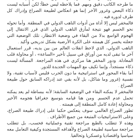
ما طرحه الكاتب دقيق ومهم. فما يلاحظه ليس خطأ؛ لكن أسبابه ليست
ذكاء البعض وغرور الآخر إنما هو انعكاس لطبيعة الصراع وإدراك كل
طرف لدوره فيه .
فالمخفر ليس إلا أداة من أدوات الناهب الدولي في المنطقة. وأما تحوله
نحو الحسم فهو نتيجة لمأزق الناهب الدولي الذي قرر الانتقال إلى
الهجوم الواسع بدلا من البقاء في وضعية الانتظار، تلك الوضعية التي
جعلته يخسر كل هيمنته على الكرة الأرضية بشكل تدريجي وأكيد .
الناهب الدولي، الذي لاحظ انفلات العالم من بين يديه، قرر استعمال
آخر ما تبقى لديه من أوراق في سبيل تأخير «الساعة» ، أو محاولة قلب
المعادلة. ودور المخفر هنا مركزي في هذه المراجعة. المسألة ليست
ذكاء مستجداً، وإنما تكيف مع المهمات الجديدة للدور.
أما بقاء المحور في استراتيجية ما دون الحرب فليس لأسباب تقنية، ولا
نفسية (غرور وما شاكل، بل لأنه بقي عند إدراكه السابق حول طبيعة
الصراع .
فالمخفر لا يمكنه البقاء في الوضعية السابقة؛ لأنه ببساطة لم يعد يمكنه
تحمل عدم الحسم. ومن هنا قيامه بتوسيع جغرافيا هجومه الأخير
ومحاولة إعادة كامل المنطقة إلى هيمنته .
تطور الصراع العالمي سوف ينعكس حكما على إدراك طبيعة الصراع،
وعلى الاستراتيجيات المتبعة من جميع الأطراف .
وهذه لا تتطلب بالطبع مراجعة تقنية وعملياتية فحسب، بل تتطلب
مراجعة سياسية لطبيعة الصراع ولأهدافه المستجدة وكيفية التعامل معه
سياسيا واقتصاديا وعسكريا وتحالفيا.