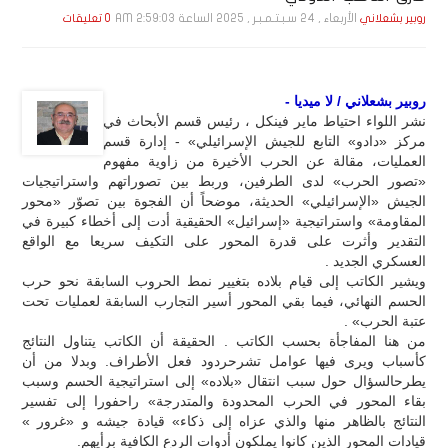
الأربعاء , 24 سـبـتـمـبـر , 2025 الساعة 2:59:03 AM
روبير بشعلاني
0 تعليقات
روبير بشعلاني / لا ميديا -
نشر اللواء احتياط ماير فينكل ، رئيس قسم الأبحاث في
مركز «دادو» التابع للجيش الإسرائيلي» - إدارة قسم
العمليات، مقالة عن الحرب الأخيرة من زاوية مفهوم
«تصور الحرب» لدى الطرفين، وربط بين تصوراتهم واستراتيجيات
الجيش «الإسرائيلي» الحديثة، موضحاً أن الفجوة بين تصوّر «محور
المقاومة» واستراتيجية «إسرائيل» الحقيقية أدت إلى أخطاء كبيرة في
التقدير وأثرت على قدرة المحور على التكيف سريعا مع الواقع
العسكري الجديد .
ويشير الكاتب إلى قيام بلاده بتغيير نمط الحروب السابقة نحو حرب
الحسم النهائي، فيما بقي المحور أسير التجارب السابقة لعمليات تحت
عتبة الحرب» .
من هنا المفاجأة بحسب الكاتب . الحقيقة أن الكاتب يتناول النتائج
كأسباب ويرى فيها عوامل تشرحردود فعل الأطراف. وبدلا من أن
يطرحالسؤال حول سبب انتقال «بلاده» إلى استراتيجية الحسم وسبب
بقاء المحور في الحرب المحدودة والمتدرجة» راحفورا إلى تفسير
النتائج بالظاهر منها والذي عزاه إلى ذكاء» قيادة جيشه و «غرور »
قيادات المحور الذين كانوا يملكون أدوات الردع الكافية برأيهم.