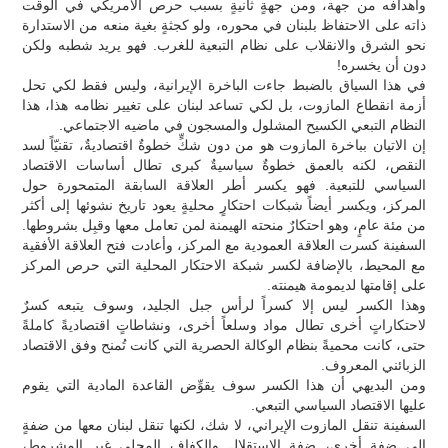
وأهدافه من جهة، ومن جهةٍ ثانيةٍ بسبب حرص الأمريكي في الوقت
ذاته على الاحتفاظ بلبنان في محوره، ولو كجثةٍ بغية منعه من الاستدارة
نحو الشرق والانقلاب على نظام التبعية للغرب. فهو يريد شطبه ولكن
دون أن يخسره!
في هذا السياق بالضبط جاءت الباخرة الإيرانية، وليس فقط لكي تحل
أزمة انقطاع المازوت، بل لكي تساعد لبنان على تغيير نظامه هذا، هذا
النظام التبعي الكسيح المشلول والمسجون في ماضيه الاجتماعي.
إن الاتيان بباخرة المازوت هو من دون شكٍّ خطوةٌ اقتصاديةٌ، تقنيّاً لسد
النقص، لكنه بالعمق خطوةٌ سياسيةٌ كبرى تطال أساسات الاقتصاد
السياسي للتبعية. فهو يكسر أطر العلاقة السابقة المتمحورة حول
المركز، ويكسر أيضاً شبكات احتكارٍ محليةٍ يعود تاريخ نشوئها إلى أكثر
من مئة عامٍ، وهو احتكارٌ منحته الهيمنة لمن تعامل معها وقبِل بشروطها.
السفينة كسرت العلاقة العمودية مع المركز، وأعادت فتح العلاقة الأفقية
مع المحيط، بالإضافة لكسر شبكة الاحتكار المحلية التي حرص المركز
على إقامتها لديمومة هيمنته.
وهذا الكسر ليس إلا كسراً لرأس جبل الجليد، وسوف يتبعه كسرٌ
لاحتكاراتٍ أخرى تطال مواد وسلعاً أخرى، ونشاطاتٍ اقتصاديةً كاملةً
حتى، كانت محميةً بنظام الوكالة الحصرية التي كانت تُمنح وفق الاقتصاد
الزبائني المعروف.
ومن البديهي أن هذا الكسر سوف يقوِّض القاعدة المادية التي يقوم
عليها الاقتصاد السياسي التبعي.
السفينة تنقل المازوت الإيراني، لا شك، لكنها تنقل لبنان معها من ضفةٍ
إلى ضفةٍ أخرى، ضفة الاستقلال والكفاف المحلي غير المشروط،