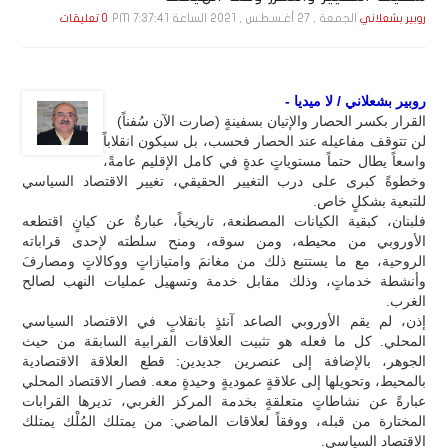
الجمعة , 27 أغـسـطـس , 2021 الساعة 7:37:41 PM
روبير بشعلاني
0 تعليقات
روبير بشعلاني / لا ميديا -
القرار بكسر الحصار والإتيان بسفينةٍ (صارت الآن سُفناً)
لن تتوقف مفاعيله عند الحصار فحسب، بل سيكون انقلاباً
واسعاً يطال حتماً مستوياتٍ عدةٍ في كامل الإقليم عامةً،
وخطوةً كبرى على درب التغيير الحقيقي، تغيير الاقتصاد السياسي
للتبعية بشكلٍ خاص.
فلبنان، كبقية الكيانات المصطنعة، تاريخياً، عبارةٌ عن كيانٍ اقتطعه
الأوروبي من محيطه، ومن سوقه، ومنح سلطته لإحدى قراباته
الروحية، مع ما يستتبع ذلك من مغانمَ وامتيازاتٍ ووكالاتٍ ومصارفَ
وأنشطة خدماتٍ، وذلك مقابل خدمة وتسهيل عمليات النهب لصالح
الغرب.
إذن، لم يقم الأوروبي الصاعد آنئذٍ بانقلابٍ في الاقتصاد السياسي
المحلي. كل ما فعله هو تثبيت العلاقات القرابية السابقة من حيث
الجوهر، بالإضافة إلى عنصرين جديدين: قطع العلاقة الاقتصادية
بالمحيط، وتحويلها إلى علاقةٍ عموديةٍ وحيدةٍ معه. فصار الاقتصاد المحلي
عبارةً عن نشاطاتٍ متعلقةٍ بخدمة المركز الغربي، تديرها القرابات
المختارة من قبله، ووفقاً لعلاقات الماضي: من يمتلك المُلْك يمتلك
الاقتصاد السياسي.