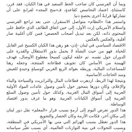
وبما أن الفرنسي كان صاحب الحظ السعيد في هذا الكيان، فقد قرر،
كاستثناءٍ، اعتماد التحاصص كقاعدةٍ، فـ»منح المجد» لقرابةٍ على أن
تشاركها قرابةٌ أخرى بحصةٍ دنيا.
واستمر هذا «النظام» متواصل الاستقرار، حتى بعد تراجع الفرنسي
واستلام الأمريكي إرث الأول، إلى حين اتفاق الطائف الذي حافظ على
المحتوى ذاته، لكن بعد تبديل أصحاب الحصص؛ فمن كان أغلبية صار
أقلية، والعكس بالعكس.
الاقتصاد السياسي في لبنان -إذن- هو رهن هذا الكيان الكسيح غير القابل
للحياة. فهو من حيث النشأة لا يحمل بذور الاستقلال والقدرة على
الدوران حول نفسه. تم خلقه ليكون كسيحاً مقطوع الأوصال، فهدف
الهيمنة من الأساس كان تجويف قطاعاته المنتجة، وجعله رهنا
للمساعدات المالية، وربطه بعوائد الريع العربي كوسيلةٍ وحيدةٍ للعيش
وسد الحاجات الأساسية.
ونتيجةً لهذا الربط، ازدهرت قطاعات المال والترانزيت والسياحة والبناء
والإعلام، وكان دورها يتمحور حول تأمين وصول عائدات المواد الأولية
العربية إلى أسواق المال الغربية، وكذلك حول تأمين وصول السلع
الغربية إلى أسواق الكيانات العربية. وهو ما عرف بدور اقتصاد
الوساطة.
هذا الدور تعرض اليوم إلى أزمةٍ بسبب قرار «المعلم» نقل دور لبنان
إلى مكانٍ آخر، فكانت الأزمة وكان الحصار والتجويع.
هذا الدور تعطل بسبب الهزائم التي مني بها الأمريكي في المنطقة،
وبسبب التحولات في بنية التوازنات العالمية، أي بسبب تغيُّر سياساته