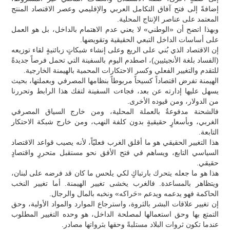
إضافةً إلى فتح آفاق التكامل العربي والإقليمي وعصر الاقتصاد المنتج
المعتمد على عناصر الإنتاج المحلية.
وبهذا اتضح أن «الوطني» لا يعني عدم الاهتمام بالداخل، بل هو العمل
على أساسات الداخل التبعي الحقيقية وتقويضها.
إن الاقتصاد الذي بُني على الريع وعلى إنشاء شبكاتٍ زبائنيةٍ لقاء توزيعه
(الفساد بلغة الأنجيئيين)، اصطدم اليوم بالسفينة التي تحمل فرصاً جديدةً
للتقدم والتغيير الفعلي وكسر الاحتكارات المحمية بالهيمنة الخارجية.
الهيمنة تفرض اقتصاداً كسيحاً مربوطاً بنظامها المصرفي وبعملتها، بحيث
يسهل عليها إدارته عن بعد، فجاءت السفينة لتفك هذا الرابط وتحررنا
من الدولار، ومن قيوده الأخرى.
فالشحنة مدفوعةٌ بالعملة المحلية، ومن خارج السياق المصرفي
الغربي، وبأسعارٍ حقيقيةٍ بدون كلفة النهب، ومن خارج شبكة الاحتكار
التابعة.
هذا التغيير الحقيقي هو ما أقلق الغرب فعليّاً، لأنه يصيب قواعد الاقتصاد
السياسي التابع، ويساهم في فتح الأفق نحو مستقبل متحررٍ واقتصادٍ
حقيقي.
هذا هو ما جعله يتحرك بارتباكٍ لكي يلحس ما كان قد فرضه على لبنان،
ويتظاهر بالمساعدة. فالغرب يخشى تغيير الهيمنة. أما تغيير النخب
الحاكمة فهو يدعمه ويدعم «حَراكه» ونخبه بالمال والرجال.
إن تغيير علاقات البشر بالثروة، واسترجاع الموارد والمواد الأولية، وحق
التمتع بها وحق استعمالها لمصلحة الداخل، هو وحده التغيير المطلوب
عندما تكون ثروات البلاد مستلبةً وحقها بثرواتها مصادر.