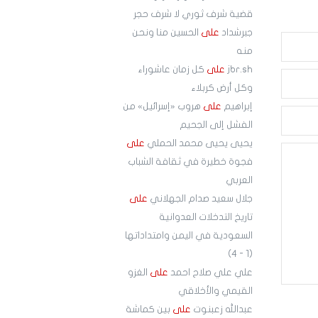
قضية شرف ثوري لا شرف حجر
جبرشداد
على
الحسين منا ونحن
منه
jbr.sh
على
كل زمان عاشوراء
وكل أرض كربلاء
إبراهيم
على
هروب «إسرائيل» من
الفشل إلى الجحيم
يحيى يحيى محمد الحملي
على
فجوة خطيرة في ثقافة الشباب
العربي
جلال سعيد صدام الجهلاني
على
تاريخ التدخلات العدوانية
السعودية في اليمن وامتداداتها
(1 - 4)
علي علي صلاح احمد
على
الغزو
القيمي والأخلاقي
عبدالله زعبنوت
على
بين كماشة