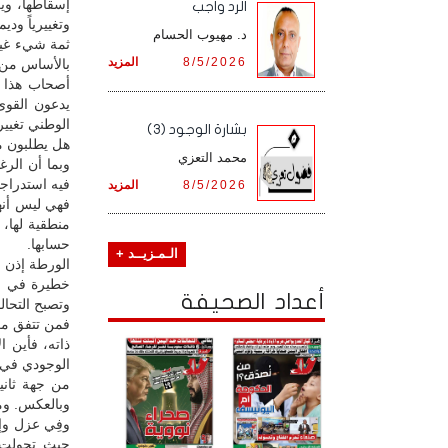
إسقاطها، ويكو
الرد واجب
وتغييرياً وديمق
د. مهيوب الحسام
ثمة شيء غير
8/5/2026
المزيد
بالأساس من 
أصحاب هذا ال
يدعون القوى
الوطني تغييري
بشارة الوجود (3)
هل يطلبون من
محمد التعزي
وبما أن الر
فيه استدراجاً
8/5/2026
المزيد
فهي ليس أنها
منطقية لها،
حسابها.
الـمـزيــد +
الورطة إذن 
خطيرة في ال
أعداد الصحيفة
وتصبح التحال
فمن تتفق مع
ذاته، فأين 
الوجودي في م
من جهة ثانية
وبالعكس. وم
وفِي عزل وإض
حيث تحولت 