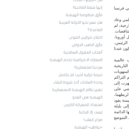
فخ «الربيع» مجدداً
إنها فقط الضاحية!
في فرنسا
مأزق منظومة الهيمنة
لمي وعاد
هل نسير نحو الدولة العربية
رجية، لم
الصاعدة؟
تناقضات.
 أوروبا،
اختلال موازين القوى
 الرئيس،
مأزق الناهب الدولي
ون عندنا
أصحاب العقول السطحية
. عالمية
المعارك الاعتراضية تخدم الهيمنة
تاريخية
سردية استعمارية!
لمنهوبات
نتيجة جزئية لحرب لم تكتمل
 التراكم
وحدة الساحات أحد شروط البقاء
هرب إلى
قضي على
تغيير نظام الهيمنة الاستعمارية
لربطهما،
الهيمنة هي العدو
منة يقود
استعداد للمعركة الكبرى
ى بلبلة
 الدائمة
ليست إلا البداية
 التموضع
صراع مُعلب!
«نواطير» الهيمنة