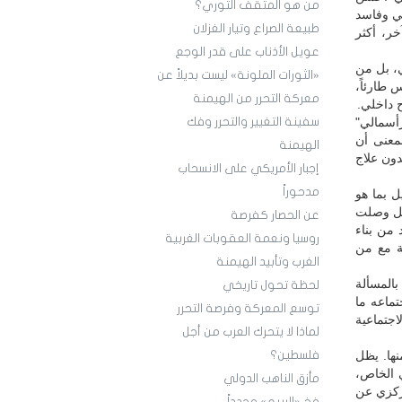
من هو المثقف الثوري؟
طي وفاسد
طبيعة الصراع وتيار الغزلان
خر، أكثر
عويل الأذناب على قدر الوجع
ي، بل من
«الثورات الملونة» ليست بديلاً عن
س طارئاً،
معركة التحرر من الهيمنة
ح داخلي.
أسمالي"
سفينة التغيير والتحرر وفك
معنى أن
الهيمنة
دون علاج
إجبار الأمريكي على الانسحاب
مدحوراً
 بما هو
 بل وصلت
عن الحصار كفرصة
 من بناء
روسيا ونعمة العقوبات الغربية
ة مع من
الغرب وتأبيد الهيمنة
بالمسألة
لحظة تحول تاريخي
تماعه ما
توسع المعركة وفرصة التحرر
اجتماعية
لماذا لا يتحرك العرب من أجل
ها. يظل
فلسطين؟
ي الخاص،
مأزق الناهب الدولي
مركزي عن