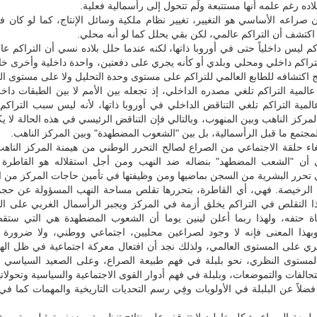
اده رغم علمه أنها مستتبعة ولَم تتحول إلى رأسمالية فعلية.
 صراعه الأساسي هو التغيير، تغيير نظام ملكية وسائل الإنتاج، كما لو كان 
كم ليس داخلياً حتى في أوروبا ذاتها، لكنه عندما حلل بلاده نسي أن التراكم عا
تراكم داخلي ومحلي وبلدي أو كأنه يجري على دفعتين، واحدة داخلية وأخرى خا
ائج اكتشافه للطابع العالمي للتراكم على مستوى وحدة التحليل ولا على مستوى ال
المية التراكم تلغي مصدره الداخلي، إذ تجعله بين الأمم لا بين الطبقات داخل
لمية التراكم تلغي التناقض الداخلي في أوروبا ذاتها، لأنه ليس سبب التراكم
لمركز الناهب وبين المنهوب، وبالتالي فإن التناقض الرئيسي في هذه الحالة لا يك
مجتمع ما قبل الرأسمالية، بل بين "الشعوب المضطهدة" وبين المركز الناهب.
غاء حلقة الاجتماعي من الصراع لصالح التحرر الوطني من هيمنة المركز الناهب
ي أن "الشعب المضطهد" بنضاله ضد النهب ومن أجل استقلاله هو القاطرة ال
ي تحرر البشرية من السجن بماضيها ومن وظيفتها في تأمين حاجات المركز من ا
لة الرخيصة. فهي، أي القاطرة، بتحررها تقلص مساحة النهب المسؤولة عن حجم
ذا التقلص في التراكم يخلق أزمة في المركز ويجبر الرأسمال الغربي على ال
قاة حتفه، ولهذا ربما أعلن لينين يوما أن الشعوب المضطهدة هي التي ست
، وبهذا المعنى فإنه لا وجود لصراعين محليين، اجتماعي ووطني، ولا ضرورة 
ري على المستوى العالمي، ولذلك نجد أن افتعال معركة اجتماعية في ظل الهي
لمستوى النظري، نحو بلبلة في فهم طبيعة الصراع، وعلى الصعيد السياسي إل
حالفات والتموضعات، وبلبلة في فهم أدوار القوى الاجتماعية والسياسية وتحولاتها
 فضلاً عن البلبلة في الأولويات وفِي رسم التحديات التاريخية والمهمات كما في