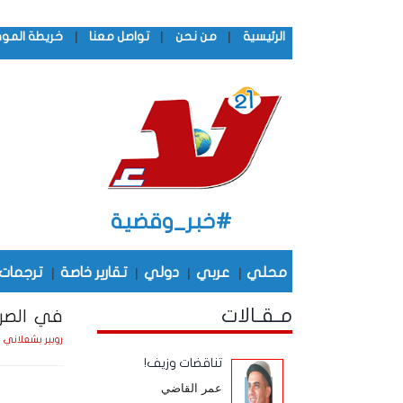
|
|
|
الرئيسية
من نحن
تواصل معنا
خريطة المو
#خبر_وقضية
محلي
|
عربي
|
دولي
|
تقارير خاصة
|
ترجمات
مـقـالات
في الصرا
الأحد 
روبير بشعلاني
تناقضات وزيف!
عمر القاضي