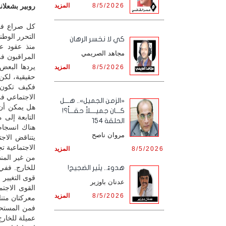
8/5/2026
المزيد
روبير بشعلان
كل صراع في 
التحرر الوطن
كي لا نخسر الرهان
منذ عقود عد
مجاهد الصريمي
المراقبون في
يردها البعض 
8/5/2026
المزيد
حقيقية، لكن
فكيف تكون 
الاجتماعي في
«الزمن الجميل».. هـــل
هل يمكن أن ت
كـــان جميــــلاً حقـــاً؟!
التابعة إلى 
الحلقة 154
هناك انسجام
مروان ناصح
يتناقض الاج
الاجتماعية ت
8/5/2026
المزيد
من غير المن
للخارج. ففي
هدوءٌ.. يثير الضجيج!
قوى التغيير
عدنان باوزير
القوى الاجت
8/5/2026
المزيد
معركتان متنا
فمن المستحيل
عميلة للخارج