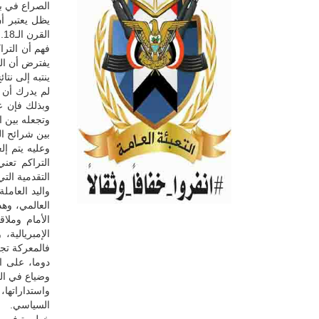
الصراع في بل
يظل يعتبر أن
القرن الـ18. اكتشف أن التراكم عالمي، لكن بقي يحلل كما لو أنه محلي.
فهم أن الترا
يفترض أن ال
ينتبه إلى نت
لم يدرك أن ع
وبذلك فإن عا
وتجعله بين ا
بين شرائح ال
وعليه يتم إل
التراكم تعن
التقدمية الت
واليد العام
العالمي، وه
الأمام وملا
الإمبريالية
فالمعركة تج
دوما، على ا
وضياع في الت
واستداراتها،
السياسي.