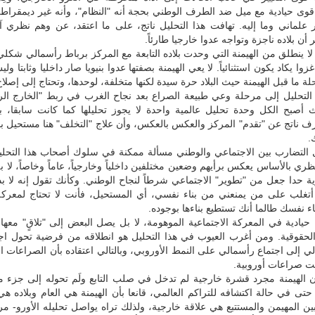
 قوى حيادية مع ميل ضد الطرف الوطني بحجة أنه "النظام"، وأنه غير ديمقرا
ر علماني وما إليه. تهافت هذا التحليل ناتج، على ما اعتقد، عن وهم نظري آ
أن بلاده ناجزة وتواجه عدوا خارجيا طارئاً.
 لا ينطلق من الهيمنة التي وحدت بلاده التابعة مع المركز برباط رأسمالي شكل
وا يكاد يكون استثنائياً. لا يعي الهيمنة بصفتها عدوا بنيويا صار داخليا وثابتا ولي
 ما قبل الهيمنة حيث البلاد حرة سيدة لكنها متخلفة، لوحدها، وتحتاج إلى إصلا
التحليل إلى مرحلة وعي طبيعة الصراع بعد نجاح الغرب في ربط "الخارج الر
 أصبح الكل وحدة تحليل عالمية واحدة لا يجوز تحليلها كما كانت سابقا، ب
ف ناتج عن "تقدم" المركز والعكس بالعكس، وأن علاج "التخلف" هنا مستحيل ب
.
 التضارب بين الاجتماعي والوطني مسألة ممكنة في سلوك أصحاب هذا التحليل
ري بالأساس يعكس برأيهم وضعين مختلفين داخلياً وخارجياً، عاماً وخاصاً، لا
رية حدا جعل من "تطوير" الاجتماعي شرطاً لنجاح الوطني. وكأنك تقول إنه لا بد
غلب على من يمنعني من بناء نفسي، أي المستحيل، فأنت لا تحتاج لمعرك
ء نفسك طالما أنك تستطيع بناءها بوجوده.
 حيادية في المعركة الاجتماعية الموهومة، لا بل يصل البعض إلى "تلاقٍ" معها 
والحقوقية. ومن أغرب العيوب في هذا التحليل هو انطلاقه من فرضية تحول اج
ي إلى اجتماع رأسمالي على النمط الأوروبي، وبالتالي اعتقاده بأن الصراعات ال
ت صراعات أوروبية.
 الهيمنة مجرد قشرة خارجية لم تدخل في صلب التابع ولَم تحوله إلى جزء من
 حتى في حالة اكتشافه للتراكم العالمي، قانعا بأن الهيمنة هي العام وبلاده ه
بين المهيمن والمستتبع هي علاقة خارجية، ولذلك تراه يواصل تحليله الأورو- 