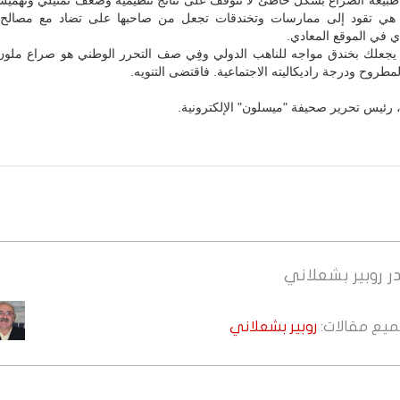
بيعة الصراع بشكل خاطئ لا تتوقف على نتائج تنظيمية وضعف تمثيلي وتهميش
ي تقود إلى ممارسات وتخندقات تجعل من صاحبها على تضاد مع مصالح
 في الموقع المعادي.
يجعلك بخندق مواجه للناهب الدولي وفِي صف التحرر الوطني هو صراع ملون
مطروح ودرجة راديكاليته الاجتماعية. فاقتضى التنويه.
 رئيس تحرير صحيفة "ميسلون" الإلكترونية.
ر
روبير بشعلاني
جميع مقالات:
روبير بشعلاني