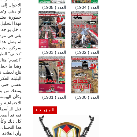
الأحوال إلى
العدد ( 1904)
العدد ( 1905)
أو ديني وغي
خطورة، يعتبر 
فهذا التحليل
داخل يواجه غز
بقي في مرحلة
لم يصل هذا 
بمركزه بحيث
العدد ( 1902)
العدد ( 1903)
"تخلف" الطر
"التقدم" هناك
وهذا ما جعل
نتاج لعطب نظ
البلبلة الفك
نفسي حتى أت
يمنعك من بنا
وكأن الهيمنة
العدد ( 1900)
العدد ( 1901)
الاجتماعية 
قبل الرأسمال
الـمـزيــد +
فيه قد أصبح
كل ذلك وكأن
هذا التحليل،
وأن العلاقة 