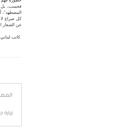
خطورة فهم ط
فحسب، بل ه
المضطهد"، أي
كل صراع لا 
عن الشعار ال
كاتب لبناني،
المصد
زيارة 