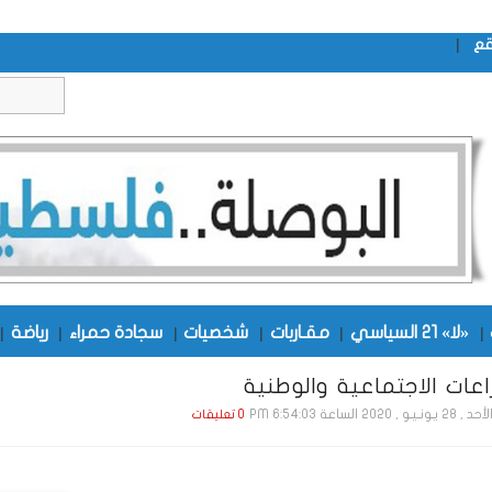
|
قع
|
«لا» 21 السياسي
|
مقـاربات
|
شخصيات
|
سجادة حمراء
|
رياضة
|
عات الاجتماعية والوطنية
, 28 يـونـيـو , 2020 الساعة 6:54:03 PM
0 تعليقات