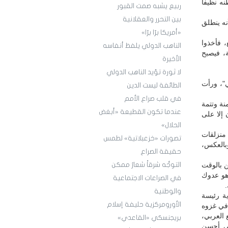
نه نظيفاً
ربيع يشبه صمت القبور
بين التحرر والعقلانية
ه ينطلق
«أمريكا برّا برّا»
، فأخذوا
الناهب الدولي يلفظ أنفاسه
، فيصبح
الأخيرة
لا ثورة تؤيد الناهب الدولي
ي"، ورأت
الطائفة ليست الدين
في قلب صراع الأمم
نة وتتمة
عندما تكون القطيعة «أبغض
 إلا على
الحلال»
منزلقات
تصورات «خزعبلاتية» لطمس
بالعكس،
حقيقة الصراع
ن بالوقت
التوجُّه شرقاً شعارٌ ممكن
 هو عدوك
في الصراعات الاجتماعية
والوطنية
ية رئيسة
الأورومركزية حليفة إسلام
 في غزوه
 العربي،
بريجنسكي «القاعدي»
ِي أحسن