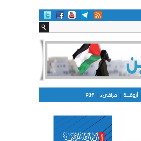
أروقـــة
|
مرافىء
|
PDF
|