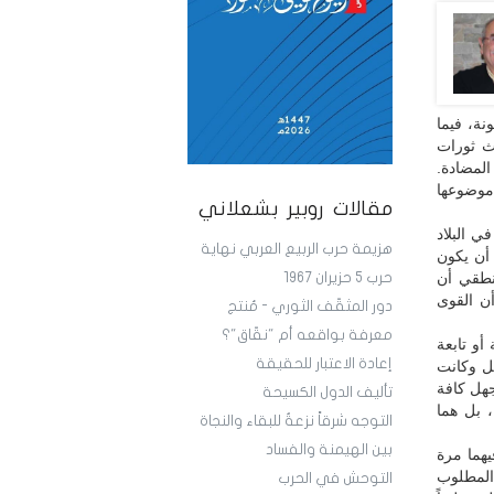
نة، فيما
لث ثورات
لمضادة.
موضوعها
مقالات روبير بشعلاني
ي البلاد
هزيمة حرب الربيع العربي نهاية
 أن يكون
نطقي أن
حرب 5 حزيران 1967
ن القوى
دور المثقّف الثوري - مُنتج
معرفة بواقعه أم "نقّاق"؟
أو تابعة
إعادة الاعتبار للحقيقة
ل وكانت
جهل كافة
تأليف الدول الكسيحة
، بل هما
التوجه شرقاً نزعةٌ للبقاء والنجاة
بين الهيمنة والفساد
يهما مرة
 المطلوب
التوحش في الحرب