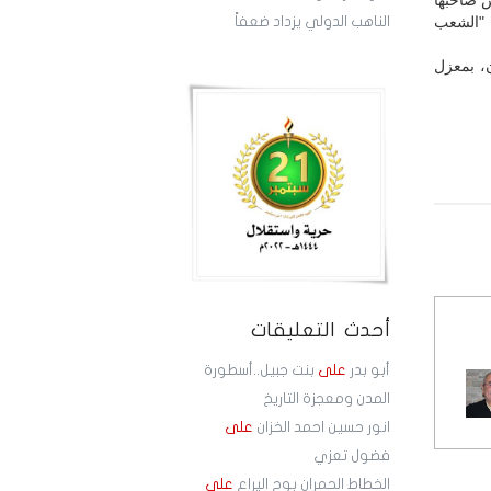
 صاحبها
 "الشعب
الناهب الدولي يزداد ضعفاً
، بمعزل
أحدث التعليقات
أبو بدر
على
بنت جبيل..أسطورة
المدن ومعجزة التاريخ
انور حسين احمد الخزان
على
فضول تعزي
الخطاط الحمران بوح اليراع
على