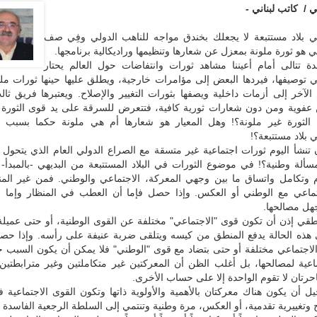
ي / كاتب لبناني -
بلاد مستتبعة لا يجعلك بخندق مواجه للناهب الدولي وفِي صف
ي هو ثورة ملونة بمعزل عن شعارها وتنظيمها وراديكالية برنامجها.
ة تتالى أمام أعيننا مشاهد ثورات وانتفاضات حول العالم يحتار
 توصيفها، فيردها البعض إلى مؤامرات خارجية، ويطلق عليها حينها ثورات ملو
الآخر إلى أزمات داخلية ويصفها بثورات التغيير والإصلاح. ويعتبرها فريق ثا
 عفوية ومن دون شعارات ثورية كافية، فتتعرض للسرقة على يد قوى الثورة ا
الثورة غير ملونة؟! وهل المعيار هو شعارها أم هي ملونة حكما بسبب 
 بلاد مستتبعة؟!
نشأ اليوم ثورات اجتماعية غير متسقة مع الصراع الدولي العام الذي يتحول ف
مسألة وطنية؟! في موضوع الثورات في البلاد المستتبعة من البديهي -بالمبدأ-
 وتكامل واتساق ما بين وجهي المعركة، الاجتماعي والوطني. فمن غير الم
تماعي مع الوطني أو العكس. وإذا حصل فإما أن العطب في المنظار وإما أ
جهل مصالحها.
طقي إذن أن تكون قوى "الاجتماعي" مختلفة عن القوى الوطنية، أو حتى عميلة 
 هذه الحالة يدفع المنطق من كيسه ويتلقى ضربة عنيفة على رأسه. وإذا حص
 الاجتماعي مختلفة أو حتى بتضاد مع قوى "الوطني" فلا يمكن أن يكون السبب 
ماعية لمصالحها، بل أغلب الظن أن المعركتين غير متكاملتين وغير مترابطتين
حرتان لا تقوم الواحدة إلا على حساب الأخرى.
 أن يكون هناك معركتان بالأهمية والأولوية ذاتها وتكون القوى الاجتماعية ف
 وتغييرية تقدمية، أو العكس، مرة وطنية وتنتمي إلى السلطة الرجعية الفاسدة