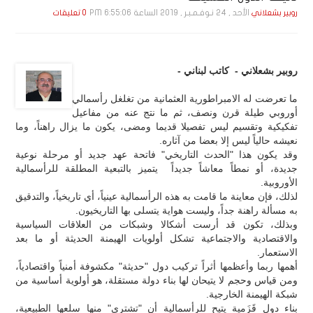
الأحد , 24 نـوفـمـبـر , 2019 الساعة 6:55:06 PM
روبير بشعلاني
0 تعليقات
روبير بشعلاني - كاتب لبناني -
ما تعرضت له الامبراطورية العثمانية من تغلغل رأسمالي
أوروبي طيلة قرن ونصف، ثم ما نتج عنه من مفاعيل
تفكيكية وتقسيم ليس تفصيلا قديما ومضى، يكون ما يزال راهناً، وما
نعيشه حالياً ليس إلا بعضا من آثاره.
وقد يكون هذا "الحدث التاريخي" فاتحة عهد جديد أو مرحلة نوعية
جديدة، أو نمطاً معاشاً جديداً يتميز بالتبعية المطلقة للرأسمالية
الأوروبية.
لذلك، فإن معاينة ما قامت به هذه الرأسمالية عينياً، أي تاريخياً، والتدقيق
به مسألة راهنة جداً، وليست هواية يتسلى بها التاريخيون.
وبذلك، تكون قد أرست أشكالا وشبكات من العلاقات السياسية
والاقتصادية والاجتماعية تشكل أولويات الهيمنة الحديثة أو ما بعد
الاستعمار.
أهمها ربما وأعظمها أثراً تركيب دول "حديثة" مكشوفة أمنياً واقتصادياً،
ومن قياس وحجم لا يتيحان لها بناء دولة مستقلة، هو أولوية أساسية من
شبكة الهيمنة الخارجية.
بناء دول قَزَمية يتيح للرأسمالية أن "تشتري" منها سلعها الطبيعية،