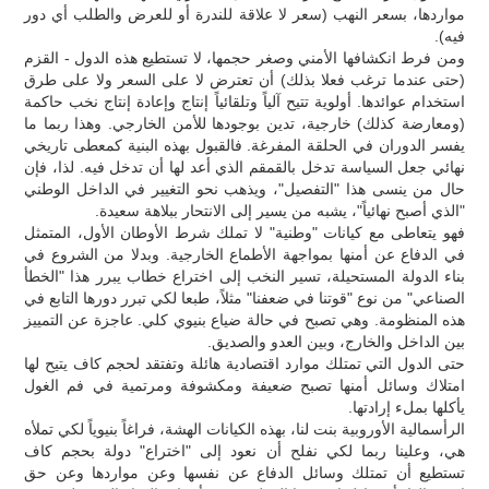
مواردها، بسعر النهب (سعر لا علاقة للندرة أو للعرض والطلب أي دور
فيه).
ومن فرط انكشافها الأمني وصغر حجمها، لا تستطيع هذه الدول - القزم
(حتى عندما ترغب فعلا بذلك) أن تعترض لا على السعر ولا على طرق
استخدام عوائدها. أولوية تتيح آلياً وتلقائياً إنتاج وإعادة إنتاج نخب حاكمة
(ومعارضة كذلك) خارجية، تدين بوجودها للأمن الخارجي. وهذا ربما ما
يفسر الدوران في الحلقة المفرغة. فالقبول بهذه البنية كمعطى تاريخي
نهائي جعل السياسة تدخل بالقمقم الذي أعد لها أن تدخل فيه. لذا، فإن
حال من ينسى هذا "التفصيل"، ويذهب نحو التغيير في الداخل الوطني
"الذي أصبح نهائياً"، يشبه من يسير إلى الانتحار ببلاهة سعيدة.
فهو يتعاطى مع كيانات "وطنية" لا تملك شرط الأوطان الأول، المتمثل
في الدفاع عن أمنها بمواجهة الأطماع الخارجية. وبدلا من الشروع في
بناء الدولة المستحيلة، تسير النخب إلى اختراع خطاب يبرر هذا "الخطأ
الصناعي" من نوع "قوتنا في ضعفنا" مثلاً، طبعا لكي تبرر دورها التابع في
هذه المنظومة. وهي تصبح في حالة ضياع بنيوي كلي. عاجزة عن التمييز
بين الداخل والخارج، وبين العدو والصديق.
حتى الدول التي تمتلك موارد اقتصادية هائلة وتفتقد لحجم كاف يتيح لها
امتلاك وسائل أمنها تصبح ضعيفة ومكشوفة ومرتمية في فم الغول
يأكلها بملء إرادتها.
الرأسمالية الأوروبية بنت لنا، بهذه الكيانات الهشة، فراغاً بنيوياً لكي تملأه
هي، وعلينا ربما لكي نفلح أن نعود إلى "اختراع" دولة بحجم كاف
تستطيع أن تمتلك وسائل الدفاع عن نفسها وعن مواردها وعن حق