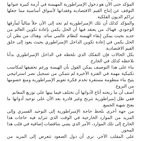
المؤكد حتى الآن هو دخول الإمبراطورية المهيمنة في أزمة كبيرة عنوانها
التوقف عن إنتاج القيم الاقتصادية وفقدانها لأسواق أساسية مما جعلها
تراكم الديون الفلكية.
والمؤكد كذلك أن تلك الإمبراطورية لم تجد إلى الآن حلاً مثالياً لمأزقها
الوجودي. فهناك من يعتقد فيها أن الحل يكمن بإعادة تكوين العالم من
جديد بحيث يمكن إبقاء الهيمنة كنظام عالمي سائد. وهناك من يظن أن
الحل يكمن في إعادة تكوين الداخل الإمبراطوري بحيث يعود إلى خلق
القيم الاقتصادية.
بكل الحالات فإن التفكك الذي نلحظه في الداخل الإمبراطوري بدأنا
نلاحظه كذلك في الخارج.
بناء على هذا التوصيف يمكن القول بأن الهيمنة ورغم تحقيقها لمكاسب
تكتيكية مهمة في الفترة الأخيرة لم تتمكن من تسجيل نصر استراتيجي
يتيح بناء منظومة مستقرة تخدم فكرة تعويم الإمبراطورية ومنع خصومها
من البزوغ.
أضف أن ما ربحته أتاح لأدواتها أن تختلف فيما بينها على توزيع المغانم.
ففي ظل إمبراطورية تترنح وغير قادرة بعد الآن على توحيد أدواتها ما
يفتح شهية الجميع.
من جهة أخرى نلحظ حاجة الإمبراطورية إلى التوحيد القسري وإلى
المزيد من الموارد الخارجية في الوقت الذي تتزايد فيه حاجات هذا
الخارج إلى تلك الموارد، الأمر الذي يشي بتناقضات إضافية في قلب هذا
المحور.
على المقلب الآخر، نرى أن دول الصعود تتعرض إلى المزيد من