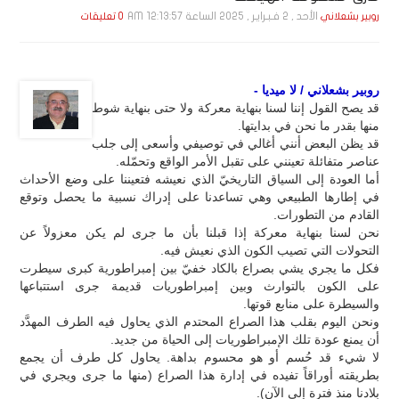
الأحد , 2 فـبـرايـر , 2025 الساعة 12:13:57 AM
روبير بشعلاني
0 تعليقات
روبير بشعلاني / لا ميديا -
قد يصح القول إننا لسنا بنهاية معركة ولا حتى بنهاية شوط
منها بقدر ما نحن في بدايتها.
قد يظن البعض أنني أغالي في توصيفي وأسعى إلى جلب
عناصر متفائلة تعينني على تقبل الأمر الواقع وتحمّله.
أما العودة إلى السياق التاريخيّ الذي نعيشه فتعيننا على وضع الأحداث
في إطارها الطبيعي وهي تساعدنا على إدراك نسبية ما يحصل وتوقع
القادم من التطورات.
نحن لسنا بنهاية معركة إذا قبلنا بأن ما جرى لم يكن معزولاً عن
التحولات التي تصيب الكون الذي نعيش فيه.
فكل ما يجري يشي بصراع بالكاد خفيّ بين إمبراطورية كبرى سيطرت
على الكون بالتوارث وبين إمبراطوريات قديمة جرى استتباعها
والسيطرة على منابع قوتها.
ونحن اليوم بقلب هذا الصراع المحتدم الذي يحاول فيه الطرف المهدَّد
أن يمنع عودة تلك الإمبراطوريات إلى الحياة من جديد.
لا شيء قد حُسم أو هو محسوم بداهة. يحاول كل طرف أن يجمع
بطريقته أوراقاً تفيده في إدارة هذا الصراع (منها ما جرى ويجري في
بلادنا منذ فترة إلى الآن).