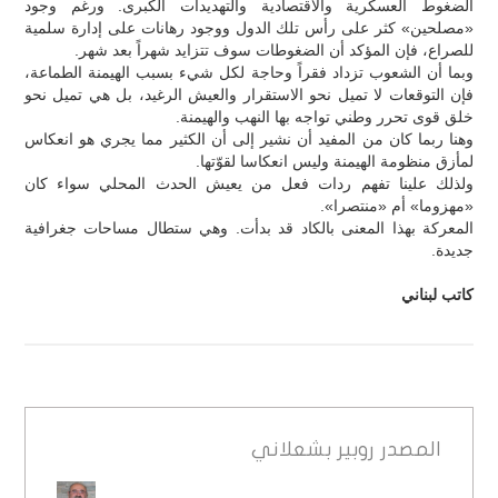
الضغوط العسكرية والاقتصادية والتهديدات الكبرى. ورغم وجود
«مصلحين» كثر على رأس تلك الدول ووجود رهانات على إدارة سلمية
للصراع، فإن المؤكد أن الضغوطات سوف تتزايد شهراً بعد شهر.
وبما أن الشعوب تزداد فقراً وحاجة لكل شيء بسبب الهيمنة الطماعة،
فإن التوقعات لا تميل نحو الاستقرار والعيش الرغيد، بل هي تميل نحو
خلق قوى تحرر وطني تواجه بها النهب والهيمنة.
وهنا ربما كان من المفيد أن نشير إلى أن الكثير مما يجري هو انعكاس
لمأزق منظومة الهيمنة وليس انعكاسا لقوّتها.
ولذلك علينا تفهم ردات فعل من يعيش الحدث المحلي سواء كان
«مهزوما» أم «منتصرا».
المعركة بهذا المعنى بالكاد قد بدأت. وهي ستطال مساحات جغرافية
جديدة.
كاتب لبناني
المصدر
روبير بشعلاني