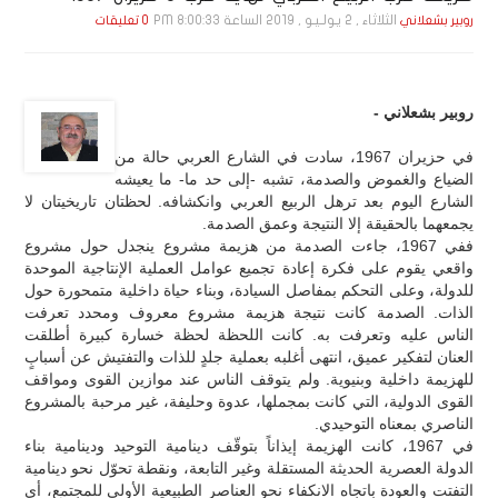
الثلاثاء , 2 يـولـيـو , 2019 الساعة 8:00:33 PM
روبير بشعلاني
0 تعليقات
روبير بشعلاني -
في حزيران 1967، سادت في الشارع العربي حالة من
الضياع والغموض والصدمة، تشبه -إلى حد ما- ما يعيشه
الشارع اليوم بعد ترهل الربيع العربي وانكشافه. لحظتان تاريخيتان لا
يجمعهما بالحقيقة إلا النتيجة وعمق الصدمة.
ففي 1967، جاءت الصدمة من هزيمة مشروع ينجدل حول مشروع
واقعي يقوم على فكرة إعادة تجميع عوامل العملية الإنتاجية الموحدة
للدولة، وعلى التحكم بمفاصل السيادة، وبناء حياة داخلية متمحورة حول
الذات. الصدمة كانت نتيجة هزيمة مشروع معروف ومحدد تعرفت
الناس عليه وتعرفت به. كانت اللحظة لحظة خسارة كبيرة أطلقت
العنان لتفكير عميق، انتهى أغلبه بعملية جلدٍ للذات والتفتيش عن أسبابٍ
للهزيمة داخلية وبنيوية. ولم يتوقف الناس عند موازين القوى ومواقف
القوى الدولية، التي كانت بمجملها، عدوة وحليفة، غير مرحبة بالمشروع
الناصري بمعناه التوحيدي.
في 1967، كانت الهزيمة إيذاناً بتوقّف دينامية التوحيد ودينامية بناء
الدولة العصرية الحديثة المستقلة وغير التابعة، ونقطة تحوّل نحو دينامية
التفتت والعودة باتجاه الانكفاء نحو العناصر الطبيعية الأولى للمجتمع، أي