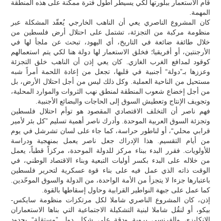
قام الاستعمار ببلورتها لكي يسيطر أطول فترة ممكنة على هذه المنطقة
المهمة.
كان المشروع الناصري يعي أن الناهب الخارجي يُعقّد المشكلة عبر
منظومة مركبة من التجزئة، تشتمل على احتلال أرض فلسطين من
خلال طائفة ضائعة في التاريخ، أي اليهود، تبحث عن ملجأ لها في
الأرجنتين، أو أفريقيا؛ فخلق الاستعمار لها دولة هنا لكي يتم استعمالهم
كوقود لمدافع الغرب الغازي. كان يعي إذن أن الناهب خلق التجزئة
وعززها بـ”دولة“ أجنبية في قلبها، تجعل من إعادة اللحمة أمراً شبه
مستحيل من الناحية العملية. وكل ذلك ليس من أجل احتلال الأرض، بل
من أجل إخضاع شعوب المنطقة لمنطق نهب الثروات والموارد المحلية،
وتجويف الإنتاج وتعطيش السوق إلى الحاجات والبضائع الأجنبية.
فهم ناصر أن التخلف الاقتصادي المقصود هو توأم احتلال فلسطين
وتجزئة السوق العربية الموحدة. وأدرك ناصر أهمية تسليم ”كل بئر لأمير
قرابي محلي“، أو لناطور حراسة، كما جاء على لسان تشرشل في يوم
من أيام التقسيم. هذا الإدراك جعل ناصر يعمل بمنهجية ودراسة
للأولويات. فقرر البدء ببناء مركز للدولة الموحدة، مركزاً قطباً، يعمل
من خلاله على البدء بكسر أوليات التبعية وبناء الاقتصاد الوطني، في
الوقت ذاته الذي عمل فيه على بناء قوة عسكرية لتحرير فلسطين
باعتبارها جزءا لا يتجزأ من الأمة الواحدة، من الدولة والسوق الموحّدين.
كما عمل على جبهة النواطير القرابية وحاول إسقاطها بالقوة.
إذن، كان المشروع الناصري شاملا لكل مرتكزات منظومة سايكس-
بيكو، أو لنقُل شاملا لبنية التشكيلة الاجتماعية التي بناها الاستعماران
الانكليزي والفرنسي بروية ودقة على شكل دول ”مستقلة“ بحدود