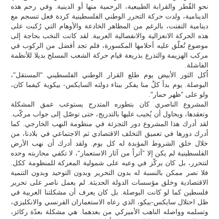
نحو القُطر والقرابة الطبيعية، الرحمية منها أو الدينية. وفي رحم هذه
الدينامية، ولدت حركة التحرر الوطني الفلسطينية كردة فعل تنسجم مع
دينامية التفتت، بالرغم من المظاهر الخادعة والأوهام التي رُكبت على
هذه الحركة الانعزالية والانفصالية العربية. لقد كانت النخب بحاجة إلى
موضوع تُعلّق عليه أحلامها المكسورة، فلم تجد أفضل من الركوب في
مركب الهزيمة والتذرع بذريعة قيام حركة الشعب المسلح بديلا للأنظمة
الفاشلة.
اُكل الثور الأبيض يوم طلع القرار الوطني الفلسطيني "المستقل"،
البوصلة. يوم بدأ كلٌ منا يفكر ببناء دولته السايكس- بيكوية كيفما كان،
ولو على "ظهر حمار".
المشروع الناصري كان بتطوره المتدرج يستوعب عمق المشكلة
وتعقدها، ويحاول أن يُجيب عليها بالتدريج، حتى توصّل إلى جواب مركّب.
لقد أدرك هذا المشروع دور التجزئة في منظومة النهب الخارجي. كما
أدرك دورها في تعميق التخلف الاقتصادي ثم الاجتماعي في بلادنا، من
خلال خلق الشروط المؤبدة له كل يوم. ولقد أدرك أن نهب الأرض
الفلسطينية لم يكن إلا ”أثراً من آثار الاستعمار“، لا تكفي محاربته وحده
لتتحرر، بل كان يركّز في وعيه على شمولية المعركة للمنظومة ككل.
فلا نصر ممكن بالنسبة له بدون التحرير وبدون التوحيد وبدون التنمية
الاقتصادية وخلق مؤسسات الدولة الحديثة. لم يعمل ناصر على تحرير
فلسطين كما لو كانت البوصلة. بل كان يعرف أن مشكلتنا العربية في
ظل احتلال سايكس-بيكو، الذي رعاه الاستعماران الفرنسي والانكليزي،
وتسلمه وواصله الناهب الأميركي من بعدهما. هي مشكلة بعدّة ركائز،