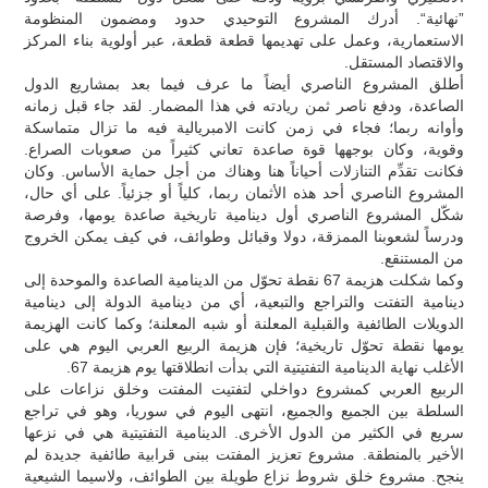
”نهائية“. أدرك المشروع التوحيدي حدود ومضمون المنظومة
الاستعمارية، وعمل على تهديمها قطعة قطعة، عبر أولوية بناء المركز
والاقتصاد المستقل.
أطلق المشروع الناصري أيضاً ما عرف فيما بعد بمشاريع الدول
الصاعدة، ودفع ناصر ثمن ريادته في هذا المضمار. لقد جاء قبل زمانه
وأوانه ربما؛ فجاء في زمن كانت الامبريالية فيه ما تزال متماسكة
وقوية، وكان بوجهها قوة صاعدة تعاني كثيراً من صعوبات الصراع.
فكانت تقدِّم التنازلات أحياناً هنا وهناك من أجل حماية الأساس. وكان
المشروع الناصري أحد هذه الأثمان ربما، كلياً أو جزئياً. على أي حال،
شكّل المشروع الناصري أول دينامية تاريخية صاعدة يومها، وفرصة
ودرساً لشعوبنا الممزقة، دولا وقبائل وطوائف، في كيف يمكن الخروج
من المستنقع.
وكما شكلت هزيمة 67 نقطة تحوّل من الدينامية الصاعدة والموحدة إلى
دينامية التفتت والتراجع والتبعية، أي من دينامية الدولة إلى دينامية
الدويلات الطائفية والقبلية المعلنة أو شبه المعلنة؛ وكما كانت الهزيمة
يومها نقطة تحوّل تاريخية؛ فإن هزيمة الربيع العربي اليوم هي على
الأغلب نهاية الدينامية التفتيتية التي بدأت انطلاقتها يوم هزيمة 67.
الربيع العربي كمشروع دواخلي لتفتيت المفتت وخلق نزاعات على
السلطة بين الجميع والجميع، انتهى اليوم في سوريا، وهو في تراجع
سريع في الكثير من الدول الأخرى. الدينامية التفتيتية هي في نزعها
الأخير بالمنطقة. مشروع تعزيز المفتت ببنى قرابية طائفية جديدة لم
ينجح. مشروع خلق شروط نزاع طويلة بين الطوائف، ولاسيما الشيعية