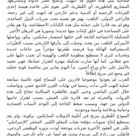
صلاحية مثل هذه القوى قد انتهت، وانفتح عصر الدولة ومشاريعها.
المشاريع الناطورية، أي القُطرية، التي تقوم على قاعدة هيمنة إحدى
القرابات الرحمية أو الدينية بدعم خارجي قد انتهت إلى غير رجعة.
فالراعي الدولي، الناهب، يهتز هو نفسه تحت ضربات الدول الصاعدة،
وهو لم يعد قادرا على حماية مثل هذه الكيانات الاصطناعية، ولا هو بقادر
على المساعدة في خلق كيانات منها جديدة؛ وسوريا هي البرهان الأخير.
التشكيلة الاجتماعية التابعة التي خلقها استعمار سايكس- بيكو، وواصلها
الأميركي الناهب من بعده، وصلت إلى مأزقها التاريخي بسبب التغيّرات
الديمغرافية الهائلة وما فرضته طفرتها مؤخراً من حاجات جديدة
وتحديات كبرى لا تستطيع منظومة الناهب والهيمنة أن تجيب عليها على
نحو عقلاني. كما أنها صارت تشكيلة مهتزة لاهتزار عمادها، فهي تعتمد
بالأصل على حامٍ وراعٍ أجنبي، بدأ اليوم يعاني من منافسة قوية جعلته
في وضع غير مريح إطلاقاً.
العرب لم يعودوا موضوعيا قادرين على السماح لقوة عالمية بمتابعة
عملية النهب التي بدأت رسميا في نهايات القرن التاسع عشر، وتواصلت
خلال القرن الماضي وحتى اليوم. فالطفرة السكانية تحتاج إلى هذه
الثروات. والتجزئة لم تعد قادرة على العيش، بسبب اهتزاز حاميها
الدولي من جهة، وبسبب ضغط الحاجة إلى التوحد لأسباب اقتصادية
وحياتية ودفاعية وأمنية ووجودية.
النموذج القُطري يترنح في أغلبية الدويلات السايكس- بيكوية، ولم يعد
يستطيع إنتاج تسويات مؤقتة بغياب المعلم الكبير. المخفر "الإسرائيلي"
تلقّى في العقود الأخيرة ضربات موجعة أودت بدوره الوظيفي الردعي،
فانقلب من رادع إلى مردوع يبحث هو أيضا عن حامٍ خارجي. والسوق