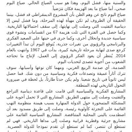
والسنية منها، فشل اليوم، وهذا هو سبب الضياع الحالي. ضياع اليوم
صحي، أما ضياع ما بعد الهزيمة فكان مَرَضياً.
ضياع اليوم ناتج عن وهم الظن بأن المشروع الديمقراطي قد فشل، بينما
الحقيقة أن الظروف لم تكن مهيأة لهذه المرحلة، وما فشل ليس إلا
دينامية التفتيت التي وصلت إلى نهايتها، إلى سقف احتمالاتها التاريخية.
وكما حصل في الفترة التي تلت هزيمة 67 من انقسامات ونشوء قوى
سياسية جديدة وانحلال أخرى، وكما جرى في حينها على الصعيد الفكري
والبرنامجي والرؤيوي من تغيرات جذرية، يُتوقع اليوم أن تبدأ التغييرات
كرجع صدى لنهاية مرحلة تاريخية كبيرة، بدأت في 1967 وانتهت بالعام
2014. يُنتظر أن يعود الفكر الرؤيوي إلى العمل، لإنتاج ما تحتاجه
الشعوب من أجوبة تتصدى لتحديات اليوم.
الصدمة، أي صدمة الربيع العربي، ومهما كان نوعها وأسبابها، سوف
تترك آثاراً عميقة وتصدعات فكرية وسياسية من دون شك. فما حصل
ليس ثانوياً في تاريخ شعبنا. ولم يكن حدثاً طارئاً، بل لحظة في صيرورة
التحول التاريخي لهذه المنطقة.
المشاريع الفكرية والسياسية التي قامت على قاعدة دينامية التراجع
والتفتيت وصلت إلى منتهى الطريق. المشاريع التي لا تحمل أجوبة على
المشكلة المتمحورة حول الدولة المنهارة بسبب هيمنة منظومة النهب
القائمة على التجزئة كأولوية رئيسة، وصلت إلى طريق مسدود بعد أن
اصطدمت بالبنى المحلية المتناقضة. المشاريع السياسية القائمة على
مشاريع جزئية وقطرية قرابية وصلت إلى مداها التاريخي. فهي لم
تستطع أن تنتصر، كما لم تستطع أن تقدم نموذجا للدولة العصرية.