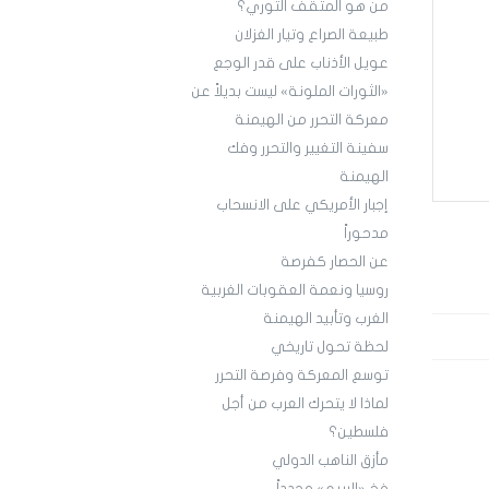
من هو المثقف الثوري؟
طبيعة الصراع وتيار الغزلان
عويل الأذناب على قدر الوجع
«الثورات الملونة» ليست بديلاً عن
معركة التحرر من الهيمنة
سفينة التغيير والتحرر وفك
الهيمنة
إجبار الأمريكي على الانسحاب
مدحوراً
عن الحصار كفرصة
روسيا ونعمة العقوبات الغربية
الغرب وتأبيد الهيمنة
لحظة تحول تاريخي
توسع المعركة وفرصة التحرر
لماذا لا يتحرك العرب من أجل
فلسطين؟
مأزق الناهب الدولي