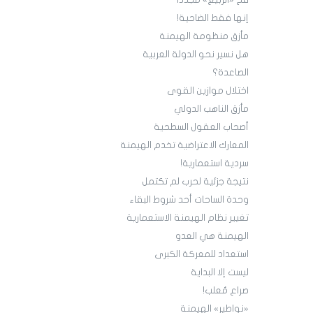
فخ «الربيع» مجدداً
إنها فقط الضاحية!
مأزق منظومة الهيمنة
هل نسير نحو الدولة العربية
الصاعدة؟
اختلال موازين القوى
مأزق الناهب الدولي
أصحاب العقول السطحية
المعارك الاعتراضية تخدم الهيمنة
سردية استعمارية!
نتيجة جزئية لحرب لم تكتمل
وحدة الساحات أحد شروط البقاء
تغيير نظام الهيمنة الاستعمارية
الهيمنة هي العدو
استعداد للمعركة الكبرى
ليست إلا البداية
صراع مُعلب!
«نواطير» الهيمنة