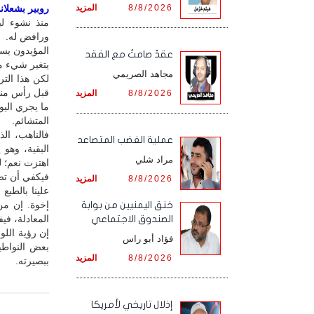
8/8/2026
المزيد
روبير بشعلاني
منذ نشوء لب
ورافض له.
المؤيدون يست
عقدٌ صامتٌ مع الفقد
يتغير شيء من
مجاهد الصريمي
لكن هذا الت
قبل رأس منظو
8/8/2026
المزيد
ما يجري اليو
المتشائم.
فالناهب، ال
‏عملية الغضب المتصاعد
البقية، وهو 
مراد شلي
اهتزت نعم؛ ل
فيكفي أن تصا
8/8/2026
المزيد
علينا بالطبع
إخوة. إن من
خنق اليمنيين من بوابة
المعادلة، فيف
الصندوق الاجتماعي
إن رؤية اللو
فؤاد أبو راس
بعض النواطي
8/8/2026
المزيد
ببصيرته.
إذلال تاريخي لأمريكا