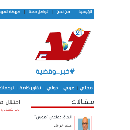
|
|
|
الرئيسية
من نحن
تواصل معنا
خريطة المو
#خبر_وقضية
محلي
|
عربي
|
دولي
|
تقارير خاصة
|
ترجمات
مـقـالات
اختلال م
السبت
روبير بشعلاني
اتفاق دفاعي "صوري"
هيثم خزعل