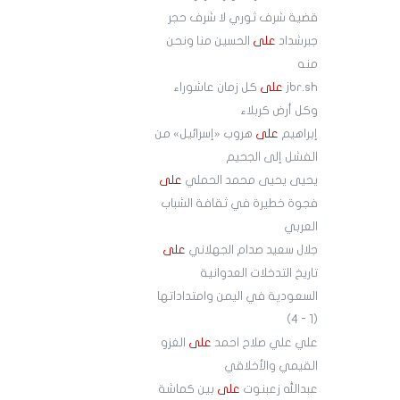
قضية شرف ثوري لا شرف حجر
جبرشداد
على
الحسين منا ونحن
منه
jbr.sh
على
كل زمان عاشوراء
وكل أرض كربلاء
إبراهيم
على
هروب «إسرائيل» من
الفشل إلى الجحيم
يحيى يحيى محمد الحملي
على
فجوة خطيرة في ثقافة الشباب
العربي
جلال سعيد صدام الجهلاني
على
تاريخ التدخلات العدوانية
السعودية في اليمن وامتداداتها
(1 - 4)
علي علي صلاح احمد
على
الغزو
القيمي والأخلاقي
عبدالله زعبنوت
على
بين كماشة