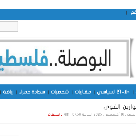
|
قع
|
«لا» 21 السياسي
|
مقـاربات
|
شخصيات
|
سجادة حمراء
|
رياضة
|
وازين القوى
 , 16 أغـسـطـس , 2025 الساعة 1:07:56 AM
0 تعليقات