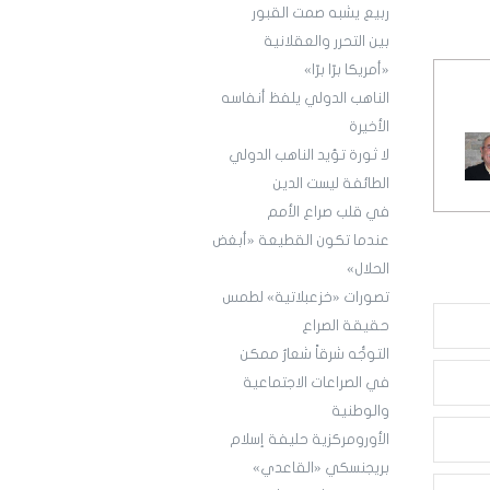
ربيع يشبه صمت القبور
بين التحرر والعقلانية
«أمريكا برّا برّا»
الناهب الدولي يلفظ أنفاسه
الأخيرة
لا ثورة تؤيد الناهب الدولي
الطائفة ليست الدين
في قلب صراع الأمم
عندما تكون القطيعة «أبغض
الحلال»
تصورات «خزعبلاتية» لطمس
حقيقة الصراع
التوجُّه شرقاً شعارٌ ممكن
في الصراعات الاجتماعية
والوطنية
الأورومركزية حليفة إسلام
بريجنسكي «القاعدي»