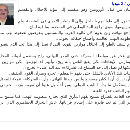
 / لا ميديا -
نان من قبل الأوروبيين وهو منقسم إلى مؤيد للاحتلال والتقسيم
ندون إلى طوائفهم بالداخل وإلى النواطير الأخرى في المنطقة. ولم
 يومها، سوى تراجع المد الوطني في المنطقة، بما فيه لبنان.
راجع مؤقت ولن يدوم؛ لأن غالبية العرب والمسلمين يتعرضون لضغوط نهب متز
مة النهب العالمية وأطماع حلفائه الجوعى.
م يستند بالطبع إلى اختلال موازين القوى، التي لا تصل إلى هذا الحد الذي يتصو
ذي عجز عن مواصلة المعركة حتى النصر النهائي، راح يستعمل أدواته المحلي
يمارس الإيحاءات لكي يقنع الناس بأنه ربح، وأنهم قد انهزموا. لكن موازين 
كنها لم تصل إلى حد السماح لـ»الشركاء» بمد اليد على «الخرج».
ب تلك الأيادي بالشلل حتى يفهم «المعلم» عجزه وميزان القوى الحقيقي.
 أن ندرك أن الكيان مصطنع وليس وطننا النهائي، وأن «الشركاء» عملاء للمحتل
 يستكمل ما بدأه الناهب الدولي ليس أخاً، بل علينا أن نُفهمه وزنه الحقيق
هم الناهب حدود اللعبة.
حة العامة للصراع تسمح بفهم المأزق الذي تجتازه منظومة النهب. كما تسمح بتوق
ر التي لم تعد قادرة على إطعام قراباتها. عاش التحرك الجماهيري الذي أدر