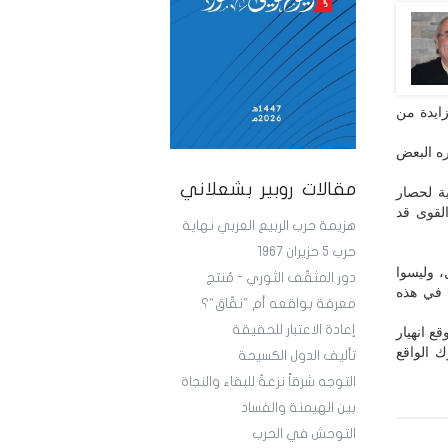
ايدة من
ره البعض
مقالات روبير بشعلاني
ة لحصار
القوى قد
هزيمة حرب الربيع العربي نهاية
حرب 5 حزيران 1967
، وليسوا
دور المثقّف الثوري - مُنتج
ي في هذه
معرفة بواقعه أم "نقّاق"؟
إعادة الاعتبار للحقيقة
ع انهيار
ك الواقع
تأليف الدول الكسيحة
التوجه شرقاً نزعةٌ للبقاء والنجاة
بين الهيمنة والفساد
التوحش في الحرب