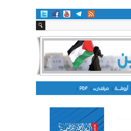
أروقـــة
|
مرافىء
|
PDF
|