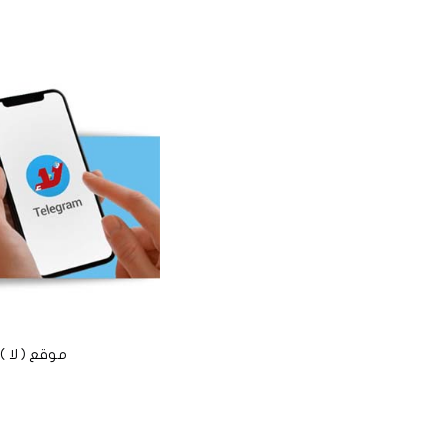
موقع ( لا ) الأخباري الم