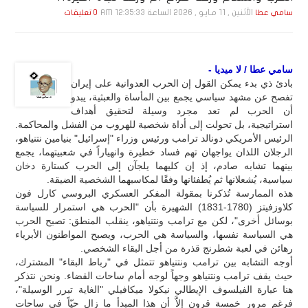
الأثنين , 11 مـايـو , 2026 الساعة 12:35:33 AM
سامي عطا
0 تعليقات
سامي عطا / لا ميديا -
بادئ ذي بدء يمكن القول إن الحرب العدوانية على إيران
تفصح عن مشهد سياسي يجمع بين المأساة والعبثية، يبدو
أن الحرب لم تعد مجرد وسيلة لتحقيق أهداف
استراتيجية، بل تحولت إلى أداة شخصية للهروب من الفشل والمحاكمة.
الرئيس الأمريكي دونالد ترامب ورئيس وزراء "إسرائيل" بنيامين نتنياهو،
الرجلان اللذان يواجهان تهم فساد خطيرة وانهياراً في شعبيتهما، يجمع
بينهما تشابه صادم، إذ إن كليهما يلجآن إلى الحرب كستارة دخان
سياسية، يُشعلانها ثم يُطفئانها وفقًا لمكاسبهما الشخصية الضيقة.
هذه الممارسة تُذكرنا بمقولة المفكر العسكري البروسي كارل فون
كلاوزفيتز (1780-1831) الشهيرة بأن "الحرب هي استمرار للسياسة
بوسائل أخرى"، لكن مع ترامب ونتنياهو، ينقلب المنطق: تصبح الحرب
هي السياسة نفسها، والسياسة هي الحرب، ويصبح المواطنون الأبرياء
رهائن في لعبة شطرنج قذرة من أجل البقاء الشخصي.
أوجه التشابه بين ترامب ونتنياهو تتمثل في "رباط البقاء" المشترك،
حيث يقف ترامب ونتنياهو وجهاً لوجه أمام ساحات القضاء. ونحن نتذكر
هنا عبارة الفيلسوف الإيطالي نيكولا ميكافيلي "الغاية تبرر الوسيلة"،
فرغم مرور خمسة قرون إلاَّ أن هذا المبدأ ما زال حيّاً في ساحات