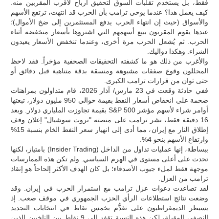
فقط، بل يستخدم تقلبات السوق لتحقيق أرباح لأقرب المقربين منه.
كيف يعمل هذا؟ عندما يوحي ترامب بأن الحرب قد انتهت، ترتفع الأسهم
والأسواق (حيث إن انتهاء الحرب يدفع المستثمرين إلى ضخ الأموال)؛
عندها يقوم المقربون ببيع أسهمهم التي اشتروها بأسعار منخفضة أثناء
الحرب. ثم يُشعل الحرب مرة أخرى، وعندما تنخفض الأسعار يعيدون
الشراء. وهكذا دواليك.
والأغرب من ذلك هو ما كشفته التحقيقات الصحفية مؤخراً. فقد لاحظ
المحللون وقوع صفقات مشبوهة ومنسقة بدقة متناهية قبل دقائق أو
حتى ثوان من قرارات ترامب الكبرى.
ففي حادثة وقعت في 23 مارس/ آذار 2026، قام متداولون بمراهنات
ضخمة على انخفاض أسعار النفط بقيمة حوالي 950 مليون دولار، تبعتها
أوامر شراء لأسهم مؤشر S&P 500 بقيمة تجاوزت الملياري دولار. وبعد
16 دقيقة فقط، نشر ترامب على منصته "تروث سوشيال" إعلان وقف
إطلاق النار مع إيران، مما أدى إلى انهيار سعر النفط الخام بنسبة 15%
وارتفاع الأسهم بنحو 4%.
ببساطة، إنها عمليات تداول من الداخل (Insider Trading) بامتياز، لكنها
تحدث على أعلى مستوى في الهرم السياسي. ولم تكن هذه الممارسات
موجهة فقط لملء جيوب الأصدقاء؛ بل كان الهدف الأكثر إلحاحاً هو إنقاذ
ترامب من العزل.
لقد تصاعدت دعوات عزل ترامب مع استمرار الحرب في إيران. وقد
وضعت نتائج استطلاعات الرأي الحزب الجمهوري في موقف صعب. إذ
يسيطر الديمقراطيون على تقدُّم بخمس نقاط في انتخابات التجديد
النصفي المقبلة، لكن هذه النسبة تقفز إلى 9 نقاط بين الناخبين الذين