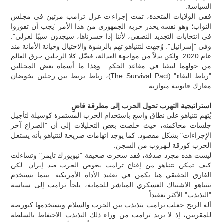
السياسة.
ففي الولايات المتحدة، تمت إجراءات عزل ترامب مرتين في مجلس
النواب؛ وهو نفسه يحذر حزبه الجمهوري من هذا الأمر "يجب أن تفوزوا
في انتخابات التجديد النصفي، لأننا إذا خسرناها، سيجدون سببًا لعزلي".
وفي "إسرائيل"، وُجهت لنتنياهو تهم بالرشوة والاحتيال وخيانة الأمانة منذ
عام 2020. ولكن بدلاً من مواجهة العدالة، فضّل كلا الرجلين حرق العالم
من حولهما ليبقيا في مقاعد الحكم.. وهذا ما أسماه بعض المحللين
"رباط البقاء" (The Survival Pact)، رباط يربط بين رجلين يخوضان
معارك قانونية متوازية.
استراتيجية التهرب تحول الحرب إلى مطرقة قاضٍ
يُتهم نتنياهو على نطاق واسع باستخدام الحرب المستمرة كوسيلة لتأجيل
جلسات محاكمته، حيث خلصت بعض التحليلات إلى أن "الصراع آخر
الإجراءات" بشكل مقصود. كما يوجد اتهامات صريحة لنتنياهو بأنه يستغل
الحرب كورقة للهروب من السجن.
ليست هذه مجرد صدفة، فقد سخرت صحيفة "نيويورك تايمز" وتساءلت
كيف تمكن نتنياهو من إقناع ترامب بخوض الحرب ضد إيران. لكن
الفارق الحقيقي هنا يكمن في تعقيد الأداة الأمريكية. بينما يستخدم
نتنياهو الاشتباك العسكري المباشر للحماية، يلجأ ترامب إلى سياسة
"التذبذب" الأكثر تعقيداً.
آلة الربح جعلت ترامب يتذبذب بين الحرب والسلام ويستخدمها كبورصة
للمقربين، إذ لا يريد ترامب من وراء ذلك التذبذب الاحتفاظ بالسلطة