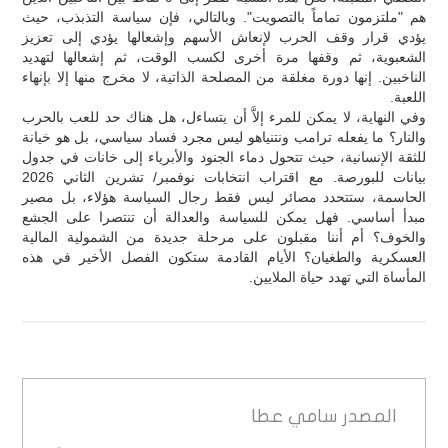
هم "ملتزمون تماماً بالتصويت". وبالتالي، فإن سياسة التذبذب، حيث
يؤدي قرار وقف الحرب لإنعاش الأسهم وإشعالها يؤدي إلى تعزيز
الشعبوية، ثم وقفها مرة أخرى لكسب الوقت، ثم إشعالها لتهديد
الناخبين. إنها دورة مغلقة من المصلحة الذاتية، لا مخرج منها إلا بإنهاء
اللعبة.
وفي النهاية، لا يمكن للمرء إلاَّ أن يتساءل، هل هناك حد للعب بالحرب
والنار؟ ما يفعله ترامب ونتنياهو ليس مجرد فساد سياسي، بل هو خيانة
للثقة الإنسانية، حيث تتحول دماء الجنود والأبرياء إلى خانات في جدول
بيانات للبورصة. مع اقتراب انتخابات نوفمبر/ تشرين الثاني 2026
الحاسمة، ستتحدد مصائر ليس فقط رجال السياسة هؤلاء، بل مصير
مبدأ أساسي. فهل يمكن للسياسة والعدالة أن تنتصرا على الجشع
والخوف؟ أم أننا مقبلون على مرحلة جديدة من الشمولية المالية
العسكرية والطغيان؟ الأيام القادمة ستكون الفصل الأخير في هذه
المأساة التي تهدد حياة الملايين.
المصدر
سامي عطا