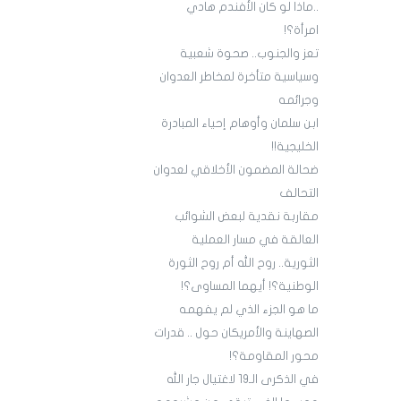
..ماذا لو كان الأفندم هادي
امرأة؟!
تعز والجنوب.. صحوة شعبية
وسياسية متأخرة لمخاطر العدوان
وجرائمه
ابن سلمان وأوهام إحياء المبادرة
الخليجية!!
ضحالة المضمون الأخلاقي لعدوان
التحالف
مقاربة نقدية لبعض الشوائب
العالقة في مسار العملية
الثورية.. روح الله أم روح الثورة
الوطنية؟! أيهما المساوى؟!
ما هو الجزء الذي لم يفهمه
الصهاينة والأمريكان حول .. قدرات
محور المقاومة؟!
في الذكرى الـ19 لاغتيال جار الله