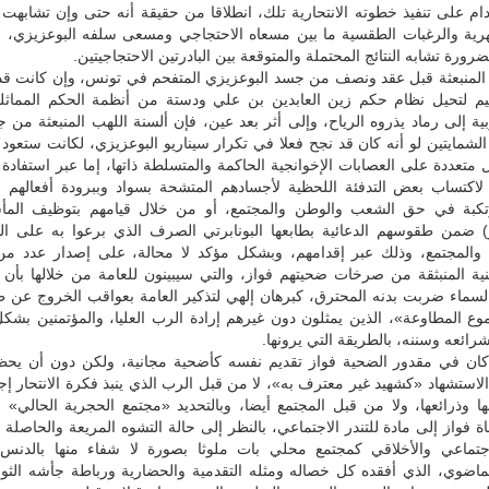
دام على تنفيذ خطوته الانتحارية تلك، انطلاقا من حقيقة أنه حتى وإن تشابه
هرية والرغبات الطقسية ما بين مسعاه الاحتجاجي ومسعى سلفه البوعزيزي، إلا
رورة تشابه النتائج المحتملة والمتوقعة بين البادرتين الاحتجاجيتين.
 المنبعثة قبل عقد ونصف من جسد البوعزيزي المتفحم في تونس، وإن كانت قد
يم لتحيل نظام حكم زين العابدين بن علي ودستة من أنظمة الحكم المماثل
بية إلى رماد يذروه الرياح، وإلى أثر بعد عين، فإن ألسنة اللهب المنبعثة من 
الشمايتين لو أنه كان قد نجح فعلا في تكرار سيناريو البوعزيزي، لكانت ستعود با
تعددة على العصابات الإخوانجية الحاكمة والمتسلطة ذاتها، إما عبر استفادة 
اكتساب بعض التدفئة اللحظية لأجسادهم المتشحة بسواد وببرودة أفعالهم ال
رتكبة في حق الشعب والوطن والمجتمع، أو من خلال قيامهم بتوظيف المأسا
) ضمن طقوسهم الدعائية بطابعها البونابرتي الصرف الذي برعوا به على ال
 والمجتمع، وذلك عبر إقدامهم، وبشكل مؤكد لا محالة، على إصدار عدد من 
دينية المنبثقة من صرخات ضحيتهم فواز، والتي سيبينون للعامة من خلالها بأن 
سماء ضربت بدنه المحترق، كبرهان إلهي لتذكير العامة بعواقب الخروج عن طا
وع المطاوعة»، الذين يمثلون دون غيرهم إرادة الرب العليا، والمؤتمنين بش
ائعه وسننه، بالطريقة التي يرونها.
 كان في مقدور الضحية فواز تقديم نفسه كأضحية مجانية، ولكن دون أن يحظ
استشهاد «كشهيد غير معترف به»، لا من قبل الرب الذي ينبذ فكرة الانتحار إجم
ا وذرائعها، ولا من قبل المجتمع أيضا، وبالتحديد «مجتمع الحجرية الحالي» 
فواز إلى مادة للتندر الاجتماعي، بالنظر إلى حالة التشوه المريعة والحاصلة ف
اجتماعي والأخلاقي كمجتمع محلي بات ملوثا بصورة لا شفاء منها بالدنس
لماضوي، الذي أفقده كل خصاله ومثله التقدمية والحضارية ورباطة جأشه الثور