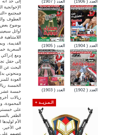
إلى حد أنه ل
العدد ( 1906)
العدد ( 1907)
الإخوانجية 
فمجتمع «التر
العطوف والمت
بوضوح بعض م
أوائل سبعين
اللامتناهية 
القديمة، وب
العدد ( 1904)
العدد ( 1905)
السعرية خمس
ومع إدراكي 
إلى حقل تجا
البحث عن ال
ومنحوني بدل
العودة للمن
الخمسة ريال
العدد ( 1902)
العدد ( 1903)
خمسة عشرة ري
ريالات أخرى
الـمـزيــد +
المحمودة، و
على خمستي ا
الظفر بالنسبة
الأم لوليدها ا
في الأخير، 
غضبهم على ا