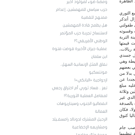
 الظاهرة
ومضة ضوء لمولود أخير
حزب سياسي للمهمشين..إعدام
ع الثوري
ممنهج للقضية
ال أتذكر
 طفولتي
هل يطمح قادة المهمشين
ه وقسوته
لاستنساخ تجربة حزب المؤتمر
ة التربة
الوطني الأفريقي؟!
 قيمتها
عملية جيزان الأخيرة قوضت فتوة
ريالات،
ول جسدي
ابن سلمان
يطة وهي
نفاق المثل الإنسانية السهل..
ي بعضهم
مونتسكيو
بدلا من
جددا عن
ازدواجية «اليانكي»!
يه مبلغ
تعز .. فساد ثوري أم اختراق رجعي
ن وثلاثة
لمفاصل العملية الثورية؟!
لدي غير
بالصدفة
انفصاليو الجنوب وسيناريوهات
ا، فكان
العمالة
اليا كتوق
الرحيل المشترك لدونالد رامسفـيلد
ومشاريعه الإخضاعية
ي صب جام
 تنظيمها