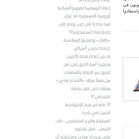
عمدة وثائر وخادم!
كونون في
خفايا الهستيريا الصهيوأمريكية
استفادوا
أوروبية المسعورة ضد إيران
لسنا بحاجة إلى حزب وإنما إلى
إجابة:لماذا تستعبدوننا؟!
«طالبان» وإمارتها الإسلامية..
إعـادة تـدويـر أمريكي
ما بين إعدام قتلة الأغبري
ومجزرة أسرة الحرق في تعز..
الفرق بين الدولة والعصابات
هل فعلاً يملك «الأفندم هادي»
سلطة حتى على بلاطه
الفندقي؟!
3١ عاما من ورم الإخوانجية
الخبيث في بلادنا
المرتزقة والبرع السبتمبري .. مات
الشعب.. عاش قاتلوه
متى سـيدرك هادي ومرتزقته أن