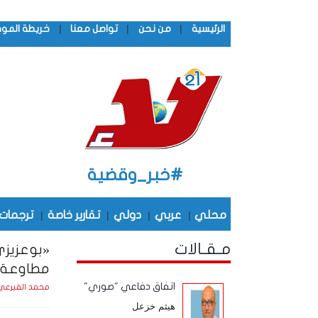
|
|
|
الرئيسية
من نحن
تواصل معنا
خريطة المو
#خبر_وقضية
محلي
|
عربي
|
دولي
|
تقارير خاصة
|
ترجمات
مـقـالات
«بوعزيز
مطاوعة ا
اتفاق دفاعي "صوري"
محمد القيرعي
هيثم خزعل