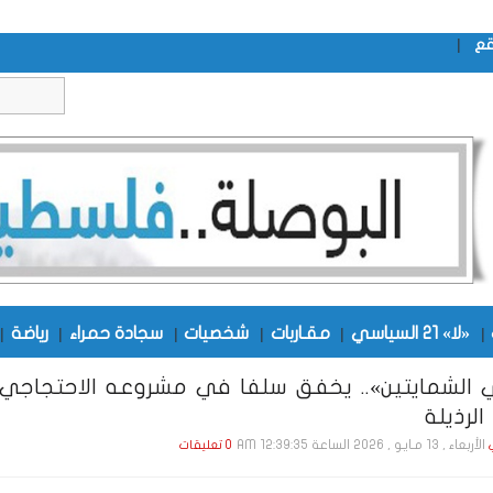
|
قع
|
«لا» 21 السياسي
|
مقـاربات
|
شخصيات
|
سجادة حمراء
|
رياضة
|
ي الشمايتين».. يخفق سلفا في مشروعه الاحتجاجي
لرذيلة
الأربعاء , 13 مـايـو , 2026 الساعة 12:39:35 AM
0 تعليقات