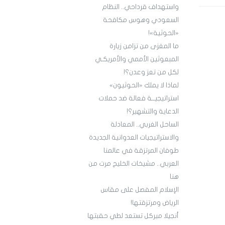
واستهداف قرداحي.. النظام
السعودي وهوس مكافحة
«الحوثية»!
ما المغزى من تزامن زيارة
المبعوثين الأممي والأمريكـي
لكل من تعز وعدن؟!
لماذا لا يملك «الحوثيون»
استراتيجيــة فعالة ضد حملات
الدعاية والتشهير؟!
الساحل الغربي.. المعادلة
والاستراتيجيات العدوانية الجديدة
طوفان المرتزقة في عالمنا
العربي.. مشيخات الخليج مرت من
هنا
الإسلام المفصل على مقاس
الرياض ومرتزقتها!
أنجيلا ميركل تستعد لطي حقبتها