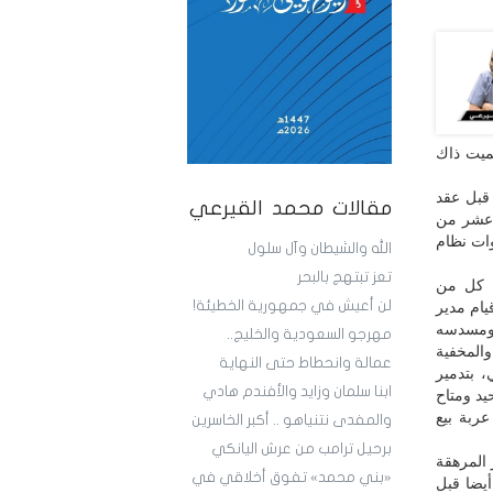
ميت ذاك
 قبل عقد
مقالات محمد القيرعي
 عشر من
أدوات نظام
الله والشيطان وآل سلول
تعز تبتهج بالبحر
ء كل من
لن أعيش في جمهورية الخطيئة!
يام مدير
 ومسدسه
مهرجو السعودية والخليج..
والمخفية
عمالة وانحطاط حتى النهاية
، بتدمير
ابنا سلمان وزايد والأفندم هادي
د ومتاح
ربة بيع
والمفدى نتنياهو .. أكبر الخاسرين
برحيل ترامب من عرش اليانكي
 المرهقة
«بني محمد» تفوق أخلاقي في
أيضا قبل