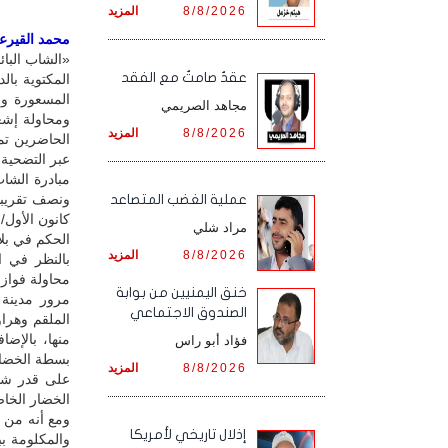
8/8/2026
المزيد
محمد القيرعي 
«الشاب البائ
عقدٌ صامتٌ مع الفقد
المكتوية بال
المسعورة وا
مجاهد الصريمي
ومحاولة إشع
8/8/2026
المزيد
الحاضرين تم
عبر التضحية ا
مبادرة الشا
ونصف تقريبا
‏عملية الغضب المتصاعد
مراد شلي
الحكم في بلا
8/8/2026
المزيد
بالنظر في ا
محاولة فواز 
خنق اليمنيين من بوابة
مرور مدينة 
الصندوق الاجتماعي
الملقم وهرا
منها، بالإض
فؤاد أبو راس
بسطة الخضار
8/8/2026
المزيد
على قدر شحت
الخضار الخا
ومع أنه من 
إذلال تاريخي لأمريكا
والمكلومة ب