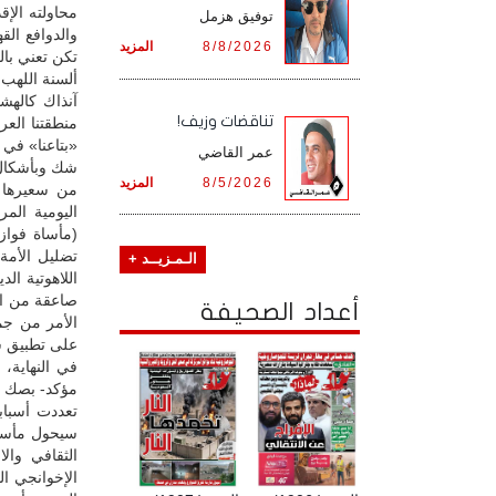
محاولته الإق
توفيق هزمل
والدوافع الق
8/8/2026
المزيد
تكن تعني بالض
ألسنة اللهب
آنذاك كالهش
تناقضات وزيف!
منطقتنا العر
«بتاعنا» في 
عمر القاضي
شك وبأشكال م
8/5/2026
المزيد
من سعيرها ل
اليومية الم
(مأساة فواز
تضليل الأمة
الـمـزيــد +
اللاهوتية ال
صاعقة من ال
أعداد الصحيفة
الأمر من جم
على تطبيق شر
في النهاية،
مؤكد- بصك ال
تعددت أسبابه
سيحول مأساة 
الثقافي وال
الإخوانجي ا