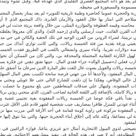
م يعد هو ذاته المجتمع العصري التقليدي الذي عهدناه قبلا، وقبل نشوء وتمدد
المسمومة والمسعورة في محيطه.
بة والحجرية عموما كحاضرة وطنية تاريخية للتنوير» لم يعد يمتاز بخصال المجتم
لاحم التي امتاز بها خلال العقود والأزمان الغابرة، ذاك المجتمع الذي لا أز
حاسنه وقيمه العطوفة والمؤازرة المثلى، من خلال واقعة بريئة حدثت لي في
يات القرن الفائت، حيث أرسلني والدي (رحمه الله)، والذي كان معروفا بغلظت
في تربيتنا، لشراء الروتي من الفرن الوحيد في تلك الحقبة والكائن في حي مدين
معيتي ورقة نقدية من فئة الخمسة ريالات، والتي كانت توازي آنذاك من حيث
ة دولارات تقريبا، وأثناء سيري وانشغالي باللعب في الطريق فقدت الخمسة 
لهول الكارثة العقابية المحتملة والمحدقة بي، والتي كان من الممكن أن تح
رب فعلي لـ«صميل الوالد» جراء فقدي المال.. حينها تفتق ذهني عن فكرة بس
خمسة ريالات والعويل بصوت عال للفت نظر المارة الذين سرعان ما أشفق عل
 المال المفقود، ولأجدها أنا من جهتي فرصة سانحة لكسب بعض المال السهل 
زل خالي الوفاض، وهكذا ما إن دلفت للشارع التالي حتى علا عويلي وبحثي م
ات المفقودة، ولتنهال علي صدقات المتعاطفين حتى بلغ مجموع ما حصلت عل
الا كاملة، بالإضافة إلى اللفتة الحانية لصاحب الفرن، الذي منحني روتي بريالي
 نقداً باقي فكة عوضا عن الخمسة ريالات المفقودة بغية تجنيبي غضبة وا
أثناء عودتي للمنزل ظافرا بمصاريف جيب شخصية لشهر قادم على الأقل عثرت 
لمفقودة مركونة في زاوية كومة قمامة في أحد الأزقة التي مررت منها نزول
 لي مضاعفا، وكله عائد إلى أخلاق أبناء الحجرية حينها، والتي بتنا نتوق إليها ح
لمفقود.
نصيحتي لذوي الميول الانتحارية أمثال «بو عزيزي بتاعنا، فواز» الراغبين ف
لمطاوعة، أنه لا ضير في هذه الحالة في تنفيذ مشاريعهم الاجتثاثية، شريطة