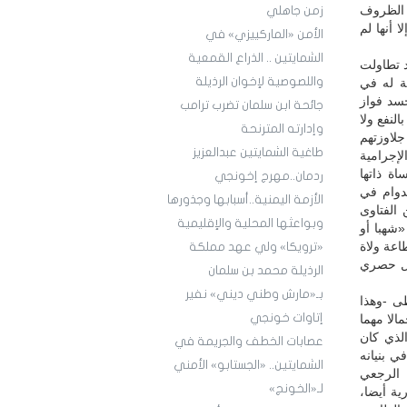
ت الظروف
زمن جاهلي
 أنها لم
الأمن «الماركييزي» في
الشمايتين .. الذراع القمعية
 تطاولت
واللصوصية لإخوان الرذيلة
ة له في
جسد فواز
جائحة ابن سلمان تضرب ترامب
لنفع ولا
وإدارته المترنحة
جلاوزتهم
طاغية الشمايتين عبدالعزيز
إجرامية
ة ذاتها
ردمان..مهرج إخونجي
دوام في
الأزمة اليمنية..أسبابها وجذورها
الفتاوى
وبواعثها المحلية والإقليمية
«شهبا أو
عة ولاة
«ترويكا» ولي عهد مملكة
كل حصري
الرذيلة محمد بن سلمان
بـ«مارش وطني ديني» نفير
ى -وهذا
إتاوات خونجي
الا مهما
الذي كان
عصابات الخطف والجريمة في
ي بنيانه
الشمايتين.. «الجستابو» الأمني
 الرجعي
لـ«الخونج»
ية أيضا،