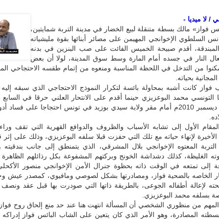
/ لا ميديا -
س فواز» مالك بسطة متنقلة لبيع الخضار في مدينة التربة شمايتين،
دنس السلطوي الإخوانجي المهيمن على مصائر أبنائها بقوة مليشياته
لمبندقة، أقدم صبيحة الخميس الفائت على صب البنزين في بدنه
ال النار في جسده أمام المارة وسط سوق المدينة، لولا أن بعض
كنوا من التدخل في اللحظة المناسبة ومنعوه من إتمام طقسه الاحتجاحي الم
لمجانية بحياته.
ب فواز كانت أشبه بمحاولة بائسة لتكرار النموذج الاحتجاجي الذي سبقه إليه
 التونسي محمد البوعزيزي حينما أقدم على الانتحار العلني حرقا في السابع
كانون الأول/ ديسمبر 2010م أمام مقر ولاية سيدي بوزيد في تونس احتجاجا على فساد 
ده.
لمقام الأول إلى تشابه الأسباب والظروف والدوافع القهرية التي تقف ورا
الأخيرة لإنهاء حياته مع تلك التي حفزت قبلا سلفه البوعزيزي، وذلك على إثر ق
التربة المعتوه الإخوانجي بلال المشرقي، الذي يتمنطق إلى جانب بندقيته
وته الغليظة، كذلك دشداشة الخونج وبركتهم المشفوعة بكل رذائلهم الظاهرة 
افة إلى تمتعه في الوقت ذاته بحظوة جنرال الأمن الإخوانجي منصور الأكحلي
 الخاصه بالضحية فواز، ومصادرتها بشكل لصوصي ومافيوي، كمصدر عيش وحي
ه لإعالة أطفاله الجوعى، بالطريقة ذاتها التي صودرت بها قبل عقد ونصف ع
صة بسلفه محمد البوعزيزي.
المهم من منظوري الشخصي أن المسألة انتهت هنا عند حد منع إلحاق روح فواز
بسطته المصادرة، وهو الأمر الذي كان يتعين على الشاب البائس فواز إدراكه 