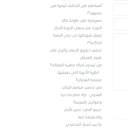
أسيادهم في التحالف ليسوا في
صفهم؟!
معروضة على طاولة قائد
الثورة..هل ينبغي للثورة التنكر
لبعض شهدائها من ذوي البشرة
الداكنة؟!
مجلس حقوق الإنسان والبرع على
طبول العدوان
هل تريدون إدراك ماهية العمالة؟
.. انظروا الأبهة التي يعيشها
مرتزقة العدوان!!
في تدشين موسم الرياض
السنوي.. نزالا مصارعة حرة
وصواريخ باليستية!
«ربيع النصر»..تحرير للأرض
وللحقيقة معا
ما بين اغتيال المحمدي