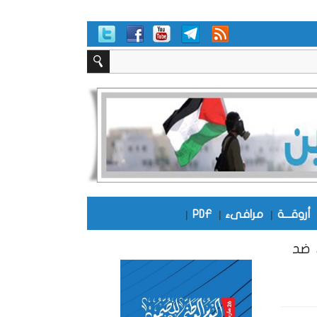
أروقـــة
|
مرافىء
|
PDF
|
 ضد