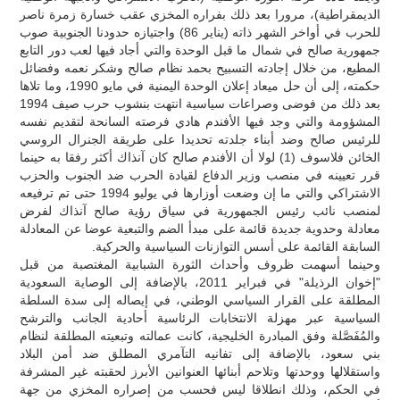
الديمقراطية)، مرورا بعد ذلك بفراره المخزي عقب خسارة زمرة ناصر
للحرب في أواخر الشهر ذاته (يناير 86) واجتيازه حدودنا الجنوبية صوب
جمهورية صالح في شمال ما قبل الوحدة والتي أجاد فيها لعب دور التابع
المطيع، من خلال إجادته التسبيح بحمد نظام صالح وشكر نعمه وفضائل
حكمته، إلى أن حل ميعاد إعلان الوحدة اليمنية في مايو 1990، وما تلاها
بعد ذلك من فوضى وصراعات سياسية انتهت بنشوب حرب صيف 1994
المشؤومة والتي وجد فيها الأفندم هادي فرصته السانحة لتقديم نفسه
للرئيس صالح وضد أبناء جلدته تحديدا على طريقة الجنرال الروسي
الخائن فلاسوف (1) لولا أن الأفندم صالح كان آنذاك أكثر رفقا به حينما
قرر تعيينه في منصب وزير الدفاع لقيادة الحرب ضد الجنوب والحزب
الاشتراكي والتي ما إن وضعت أوزارها في يوليو 1994 حتى تم ترفيعه
لمنصب نائب رئيس الجمهورية في سياق رؤية صالح آنذاك لفرض
معادلة وحدوية جديدة قائمة على مبدأ الضم والتبعية عوضا عن المعادلة
السابقة القائمة على أسس التوازنات السياسية والحركية.
وحينما أسهمت ظروف وأحداث الثورة الشبابية المغتصبة من قبل
"إخوان الرذيلة" في فبراير 2011، بالإضافة إلى الوصاية السعودية
المطلقة على القرار السياسي الوطني، في إيصاله إلى سدة السلطة
السياسية عبر مهزلة الانتخابات الرئاسية أحادية الجانب والترشح
والمُفَصَّلة وفق المبادرة الخليجية، كانت عمالته وتبعيته المطلقة لنظام
بني سعود، بالإضافة إلى تفانيه التآمري المطلق ضد أمن البلاد
واستقلالها ووحدتها وتلاحم أبنائها العنوانين الأبرز لحقبته غير المشرفة
في الحكم، وذلك انطلاقا ليس فحسب من إصراره المخزي من جهة