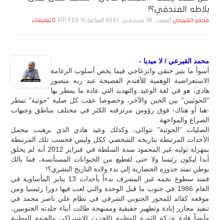
بلاطه الفندقي؟!
السبت , 18 سـبـتـمـبـر , 2021 الساعة 7:22:18 PM
محمد القيرعي
0 تعليقات
محمد القيرعي / لا ميديا -
أسوأ ما يثير حنقي وانزعاجي فيما يخص أسلوب الزعامة
الاستعراضية الوهمية للأفندم الفضيحة عبد ربه منصور
هادي، هو في لغة الوعيد والتهديد التي عادة ما يمطر بها
"الحوثيين" بين الحين والآخر، وخصوصا عقب كل صلية "حوثية" تمطر
-هنا أو هناك- فوق رؤوس مرتزقته الكثر في مختلف مناطق وجبهات
الصراع والمواجهة.
الصليات "الحوثية" تتوالى، وكذلك وعيد هادي الذي برهنت مجمل
الأحداث المرتبطة بتاريخه الشخصي ككل وليس فحسب تلك المرتبطة
بمهزلة توليه غير المحمود سدة السلطة في فبراير 2012 أنه لم يخلق
أبدا ليكون رئيسا ولا حتى لقطيع من الحيوانات المستأنسة، فما بالك
بوطن تمتد جذوره الحضارية إلى بدء ولادة التاريخ البشري؟!
فمنذ سطوع نجمه غير المشرف بدءاً بأحداث 13 يناير المأساوية في
العام 1986 في جنوب ما قبل الوحدة والتي لعب فيها دورا رئيسيا ومن
موقعه كقائد للمحور الجنوبي الشرقي في نظام علي ناصر محمد في
تنفيذ مجازر إبادة وتطهير حقيقية وممنهجة طالت أبناء جلدته الجنوبيين،
وأيضاً قادة حركة الثورة الوطنية (الحزب الاشتراكي والجبهة الوطنية