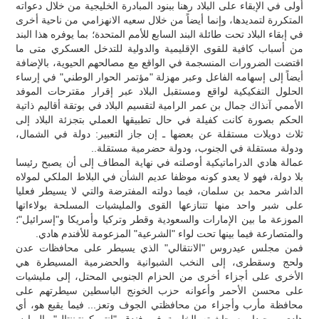
أولى في الإبقاء على البلاد رهنا ببنود المبادرة الخليجية من خلال دعواته
المتكررة لتمديدها، وإنما أيضاً من خلال سعيه الانهزامي من ناحية أخرى
في إبقاء البلاد تحت طائلة البند السابع للأمم المتحدة؛ بما يوفره هذا البند
من أسباب كافية للقوى الإقليمية والدولية للتدخل العسكري متى ما
اقتضت الضرورات المنسجمة في الواقع مع مصالحهم الحيوية، بالإضافة
أيضاً إلى إسهامه الفاعل وعبر مهزلة "مؤتمر الحوار الوطني" في إرساء
الحلول التفكيكية لواقع ومستقبل البلاد عبر إقرار مقترحات الموفد
الأممي آنذاك جمال بن عمر الرامية لتقسيم البلاد في بوتقة أقاليم ذاتية
الحكم بصورة كانت كفيلة في حال تطبيقها العملي بتجزئة البلاد إلى
ثلاث دويلات مستقلة عن بعضها ـ إن جاز التعبير: دولة في الشمال،
ودولة مستقلة في الجنوب، ودولة حضرمية مستقلة..
عمالة هادي الدراماتيكية أوصلته في نهاية المطاف إلى أن يصبح رئيسا
بلا دولة، فهو لا يعدو كونه موظفا عديم الشأن في البلاط الملكي لمولاه
الداشر محمد بن سلمان، فيما دولته المفترضة والتي لا يسيطر فعليا
على شبر واحد منها تتنازعها القوى والمليشيات المسلحة بولاءاتها
الموزعة ما بين الإمارات والسعودية وقطر وتركيا وأمريكا و"إسرائيل"؛
والمتصارعة فيما بينها تحت لواء "الشرعية" المزعومة للأفندم هادي.
فمن مجلس عيدروس "الانتقالي" الذي يسيطر على محافظات عدن
ولحج وسقطرى، إلى النخب الشبوانية والحضرمية المسيطرة هي
الأخرى على أجزاء أخرى من الحزام الجنوبي المحتل، إلى مليشيات
على محسن الأحمر وأعوانه حزب الخونج الباسطين سيطرتهم على
محافظة مأرب وأجزاء من محافظتي الجوف وتعز... فيما يقبع هو، أي
هادي، وحيدا مع حاشيته الخاصة في فندق "إنتر كونتيننتال" بالرياض