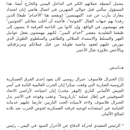
مجمل أنشطة عملائهم الكثر في الداخل اليمني والخارج أيضا، هذا
المسؤول سألني قبل حوالي الشهرين في اتصال هاتفي إبان اشتداد
معارك مأرب عن عدد "المهمشين" (ويقصد هنا "الأخدام" طبعا) الذين
رفدنا بهم جبهات القتال "الحوثية"، فأجبته أن أغلب مقاتلي "الحوثيين"
هم مهمشون في الواقع، وإن كانوا من الناحية العرقية لا ينتمون إلى
طبقتنا التقليدية معشر "أخدام اليمن"، لكنهم مهمشون بفعل عوامل
القهر والتسلط والاستبداد السلالي والطائفي والسلطوي الطويل الذي
مورس عليهم لعقود ماضية طويلة من قبل عملائكم ومرتزقتكم،
وبالأخص جلاوزة عيال الأحمر.
هــامـش
(1) الجنرال فلاسوف: جنرال روسي كان يقود إحدى الفرق العسكرية
الروسية الضاربة التي وقعت مبكرا إبان الحرب العالمية الثانية في أسر
الجيش الألماني النازي (الوهر مخت) إبان اجتياحه لأراضي الاتحاد
السوفييتي في إطار عملية "بارباروسا". وعقب وقوعه في الأسر بدل
الجنرال فلاسوف ولاءه لأسياده الجدد النازيين عارضا عليهم خدماته
الخيانية عبر استعداده لتوجيه فرقته العسكرية لخوض الحرب ضد بلاده
لصالح الألمان.
* الرئيس التنفيذي لحركة الدفاع عن الأحرار السود في اليمن ـ رئيس