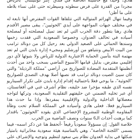
مجردا من القدرة على فرض سطوته وسيطرته حتى على نساء بلاطه
على ما أظن!
وفيما تنهال الهزائم المتوالية التي تتلقاها القوات المفترض أنها تابعة له
في مختلف جبهات المواجهة على أيدي "الحوثيين"، يبقى مصير الأفندم
هادي رهنا بتطور دفة الحرب التي لم تعد تميل لمصلحته أو لمصلحة
أسياده في تحالف العدوان، وخصوصا السعودية التي فقدت زخمها
وسندها الحمائي على الصعيد الدولي بعد رحيل كل من دونالد ترامب
من البيت الأبيض ونتنياهو من أورشليم ومجيء إدارة بايدن التي لم تعد
مهتمة البتة بتأمين الحماية الاعتبارية الدولية للرياض ولا بتبوئها لأي دور
إقليمي مفترض، بدليل قيامها الأسبوع الماضي بسحب واحد من أحدث
أنظمتها المتقدمة المضادة للصواريخ من أراضي "مملكة الرذيلة" والتي
كان سيئ الصيت دونالد ترامب قد نصبها أصلا بهدف التصدي للصواريخ
"الحوثية"، ما يوحي فعلا باحتمالية إقدام إدارة بايدن على تكرار السيناريو
نفسه الذي طبقه مؤخرا ضد حليفه، نظام أشرف غني في أفغانستان،
أي عبر تخليه الضمني عن حليفتهم التقليدية السعودية، وتركها لتواجه
معضلاتها الداخلية والدولية والإقليمية بمفردها. وإذا ما حدث هذا
السيناريو فعلا، فعلى هادي وأسياده في المملكة السلام تحت وطأة
المقاومة الوطنية للمشروع الإخضاعي الذي يقوده "الحوثيون" باقتدار
كما برهنت أحداث الـ6 سنوات ونصف الماضية من الحرب.
خلاصة القول: إن مسؤولاً سعودياً رفيعاً -أتحفظ هنا عن ذكر اسمه- فيما
يسمى "اللجنة الخاصة"، وهي بالمناسبة هيئة سعودية مخابراتية بامتياز
شكلها في بداية العدوان نظام بني سعود لتنظيم وتوجيه والإشراف على