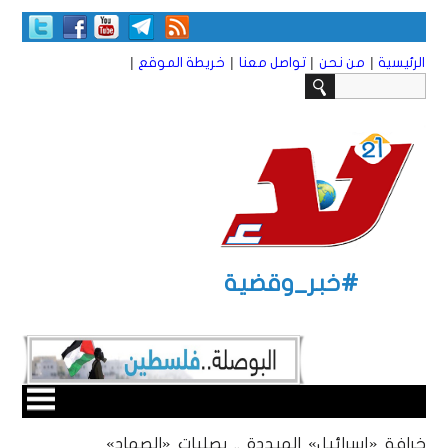
|
|
|
|
الرئيسية
من نحن
تواصل معنا
خريطة الموقع
#خبر_وقضية
خرافة «إسرائيل» المبددة .. بصليات «الصماد»