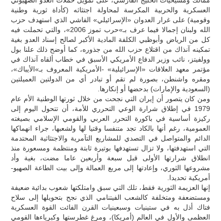
العسكرية والحربية المكرسة لمحاولة اجتثاثه (كأداة ثورية وطنية
وقومية) على غرار العدوان «الإسرائيلي» الفاشي الذي استهدف حزب
الله ولبنان إجمالا فيما عرف بـ»حرب تموز 2006»، والتي تحملت فيه
كل من الرياض وأبوظبي الكلفة المادية الأكبر لصالح إسناد العدو بغية
تمكينه آنذاك من اقتلاع حزب الله من جذوره، كما أوضح ذلك علنا بول
وولفيتز، نائب وزير الدفاع الأمريكي الأسبق في خطاب ألقاه آنذاك في
مؤتمر معهد العلاقات «الإسرائيلية» -الأمريكية المعروف بـ»الأيباك»،
ومقره واشنطن، بصورة لم تقم أو تبادر أي من الدولتين العميلتين
(السعودية والإمارات) بدحضها أو إنكارها.
ومن كان يتصور أن إيران التي نجحت من خلال ثورتها الوطنية الأم عام
1979 في إطلاق شرارة الوعي التحرري للأمة، أن تتحول اليوم إلى
ركيزة أساسية في باكورة التحرر العربي والقومي الإسلامي بصيغته
العمومية، رغم أنها بالكاد تجد متنفسا وقتيا لها ولشعبها، جراء انهماكها
الدائم والمتواصل في التصدي للمشاريع التآمرية والاجتثاثية المحتدمة
التي استهدفتها، ولا تزال تستهدفها بوتيرة ثابتة ومنتظمة ومسعورة منذ
انطلاق شرارتها الأولى قبل سبعة وأربعين عاما مضت، بغية وأد
مشروعها الثوري، وإعادتها إلى مربع العمالة وإلى بيت الطاعة الصهيو-
أمريكية تحديدا.
إنها العزيمة الثورية فقط، تلك التي سبق وامتلكتها شعوب بدائية ضعيفة
ومستضعفة ومتخلفة كالشعب الفيتنامي الذي نجح بتحويلها إلى سلاح
فتاك أذل به في ستينيات وسبعينيات القرن الفائت القوة العسكرية
العظمى والأول في العالم (أمريكا)، ومرغ غطرستها وكبرياءها القومي