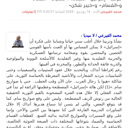
و«القسام» و«خيبر شكن»
الأحد , 14 يـونـيـو , 2026 الساعة 8:30:57 PM
محمد القيرعي
0 تعليقات
محمد القيرعي / لا ميديا -
نشأنا وتربينا خلال أغلب سني حياتنا وشبابنا على فكرة أن
«إسرائيل» لا يمكن المساس بها أو العبث بأمنها القومي
الحصين والمحصن بقوة وضخامة ترسانتها العسكرية
والحربية التقليدية منها وغير التقليدية كالأسلحة النووية والبيولوجية
والذرية فائقة الحداثة والتطور، والمخزنة في أقبيتها.
رغم إفراطنا آنذاك، وبالتحديد خلال عقود الستينيات والسبعينيات وحتى
الثمانينيات بترديد الشعارات والأناشيد المفرطة بالحماسة الثورية، على
شاكلة «هبوا يا رجال العرب.. حان الآن وقت الخطب.. حني يا صواريخ
سام..»(1) لكن هالة «إسرائيل» المصطنعة وعظمتها الزائفة لم تبدأ في
التبدد الفعلي إلا خلال هذه الفترة المشحونة بالقيم الثورية الحقيقية
الخالية من رتوش الزيف المصطنعة.. وليس على وقع صواريخ سام، كما
قد يتوقع البعض، والتي لم يتسن لنا سماع هديرها آنذاك إلا خلال
المناورات التدريبية الفارغة التي كنا نشهدها بين الحين والآخر، وإنما
على وقع المسيرات والصواريخ الذاتية بدائية الصنع.. كقطعات القسام
الحماسية والصماد بتنوعاتها المختلفة ذات الصبغة الحوثية الخالصة،
بالإضافة إلى صواريخ «خيبر شكن» و»عماد» و»قدر إف» الباليستية