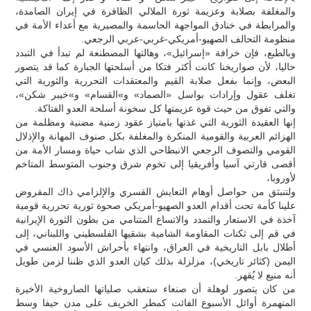
والمغلفة بصلابة وعزيمة ثورة الملالي الظافرة في إيران الصامدة،
والمرابطة في خنادق المواجهة الحاسمة والمصيرية مع أعداء الأمة في
منظومة التحالف الصهيو-أمريكي-غربي-عربي الرجعي.
وبالطبع، فإن خرافة «إسرائيل»، وهالتها المصطنعة لم تبدأ في التبدد
حاليا، لأن صواريخنا كانت أكثر فتكا من أسلحتها الجبارة كما قد يتصور
البعض، وإنما بفعل صلابة القيم والمعتقدات التحررية والثورية التي
تغلف عقول وإرادات بواسل «الصماد» و»القسام» و»خيبر شكن»،
والتي تفوق من حيث قوة عزيمتها كل سخونة أسلحة العدو الفتاكة.
إنها العقيدة الثورية التي غذتها بامتياز عقود زمنية مضنية ومظلمة من
الهزائم العربية والقومية المنكرة والمغلفة بكل صنوف المهانة والإذلال
القومي والتصوف الرجعي الانبطاحي الذي شاب حياة ومسار الأمة من
أقصى قارتي آسيا وأفريقيا إلى تخوم شرق وجنوب المتوسط المتاخم
لأوروبا،
ولتنبثق من حواصل أوهام التعايش القسري والإلزامي ذاك المفروض
علينا كأمة تحت أقدام العدو الصهيو-أمريكي صحوة ثورية تحررية قومية
آخذة في الاستعار والتمدد والاتساع المتنامي من بطون الثورة الإيرانية
في قم إلى ثكنات المقاومة الشامية بشقيها الفلسطيني واللبناني، إلى
أطلال بابل التاريخية في العراق، وانتهاء بأحراش الأسود العنسي في
اليمن (كثائر تاريخي)، مزلزلة بذلك كيان العدو الذي ظننا لزمن طويل
أنه منيع لا يُقهر.
من كان يتصور لوهلة أن صنعاء ستعقب صلياتها الصاروخية الأخيرة
المنهمرة أوائل الأسبوع الفائت كمطر الخريف على مدن حيفا وسط