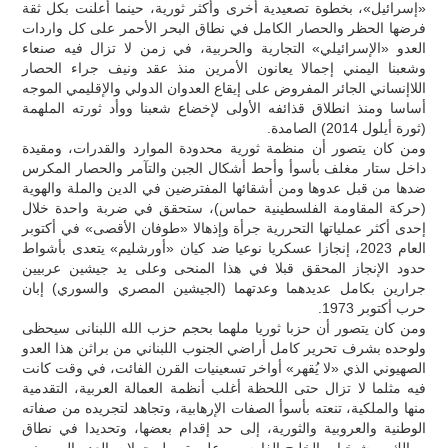
«إسرائيل»، بخطوة تصعيدية أخرى وأكثر ثورية، حينما أعلنت بكل ثقة
فرضها الحظر والحصار الكامل في نطاق البحر الأحمر على كل واردات
العدو «الإسرائيلي» التجارية والحربية، في زمن لا تزال فيه صنعاء
وشعبنا اليمني إجمالا يعانون الأمرين منذ عقد ونيف جراء الحصار
اللاإنساني الجائر المفروض على إيقاع العدوان الدولي والإقليمي الموجه
أساسا ومنذ انطلاق قذائفه الأولى لإخضاع شعبنا ووأد ثورته الملهمة
(ثورة أيلول 2014) الصامدة.
ومن كان يتصور أن منظمة ثورية محدودة الموارد والقدرات، ومقيدة
داخل ستار مغلف بأسوأ وأحط أشكال الجبن والتآمر والحصار المكرس
ضدها من قبل عدوها ومن أشقائها المفترضين في الدين والملة والهوية
(حركة المقاومة الفلسطينية حماس)، ستحقق في ضربة واحدة خلال
إحدى أكثر عملياتها التحررية جرأة وإذهالا «طوفان الأقصى» في أكتوبر
العام 2023، إنجازا عسكريا نوعيا ضد كيان «أورشليم» يتعدى بأشواط
حدود الإنجاز المحقق قبلا في هذا المنحى وعلى يد جيشين عربيين
جرارين بكامل عديدهما وعدتهما (الجيشين المصري والسوري) إبان
حرب أكتوبر 1973.
ومن كان يتصور أن حزبا ثوريا ملهما بحجم حزب الله اللبنانى سيحظى
ولوحده بشرف تحرير كامل أراضي الجنوب اللبناني من براثن هذا العدو
الصهيوني الذي «لا يُقهر» أواخر تسعينيات القرن الفائت، في وقت كانت
فيه مثلما لا تزال حتى اللحظة أغلب أنظمة العمالة العربية، التقدمية
منها والملكية، تنعته بأسوأ الصفات الإرهابية، وتجاهد لتجريده من صفاته
الوطنية والعروبية والثورية، إلى حد إقدام بعضها، وتحديدا في نطاق
ممالك ومشيخيات الخليج الفارسي، على تمويل حملات العدو الصهيوني