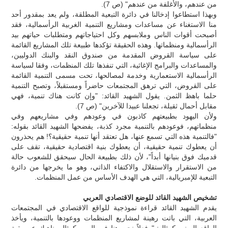
من عندهم، والأغلفة من عندهم" (ص 7).
وبهذا استطاعوا إدخالنا في دائرة التبعية المطلقة، ولم يعد بمقدور أحد
منا الاستغناء عن مساعدات ومشاريع التنمية الغربية الرأسمالية، فقد
أصبحت أقوات الناس وملابسهم وكل احتياجاتهم ومتطلبات حياتهم بيد
الرأسمالية ومنظماتها. وهذه الحقيقة تؤكدها طبيعة تلك المشاريع القائمة
على سياسة القروض المقدمة من صندوق النقد والبنك الدوليين،
والمساعدات والبرامج الإغاثية، التي تنفذها تلك المنظمات، وفقا لسياسة
الرأسمالية الاستعمارية وخدمة لمصالحها، تحت مسمى التنمية القائمة
على القروض، التي ترهق المجتمعات حاضراً ومستقبلاً، وتصبح التنمية
حلما باهظ الثمن. يقول الشهيد القائد: "وإن كانت هناك تنمية، فهي
مقابل أحمال ثقيلة، تجعلنا عبيدا للآخرين" (ص 7).
ولأن اليهود بطبيعتهم كاذبون في وعودهم وفي مشاريعهم وفي
منظماتهم، فوعودهم بالتنمية مجرد كذبة، يفضحها الشهيد القائد بقوله:
"فالتنمية هذه التي تسمع عنها، هل تعتقد أنها تنمية حقيقية؟! هم يحذرون
أن يعطوك تنمية حقيقية، أن يعطوك بنية اقتصادية حقيقية، تقف على
قدميك فوق بنيانها أبداً"، لأن ذلك بطبيعة الحال سيحقق للشعوب حالة
من الاستقرار والاستقلال والاكتفاء الذاتي، وهو ما يخرجها من دائرة
التبعية للإمبريالية، التي هي الهدف الأساس من عمل المنظمات.
تشخيص الشهيد القائد للوضع الاقتصادي العربي
يقدم الشهيد القائد قراءة نموذجية للواقع الاقتصادي في المجتمعات
العربية، التي باتت رهينة لمشاريع المنظمات ووعودها بالتنمية، ويأخذ
الواقع اليمني كمثال: "وفعلاً نحن هنا في اليمن كمثال، ناهيك عن بقية