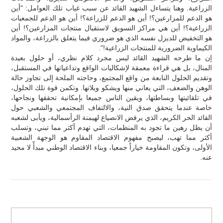
الزراعية. وهنا يتساءل الشهيد القائد عن سبب غياب تلك العوامل: "أين
هو الدعم للمزارعين؟! أين هو الدعم للزراعة؟! أين هو الدعم للجمعيات
الزراعية؟! أين هي مراكز التسويق لاستقبال منتجات المزارعين؟! أين
هو التخفيض للديزل نفسه الذي هو ضروري فيما يتعلق بالزراعة، والمواد
الكيماوية الضرورية للمنتجات الزراعية!".
إن ما طرحه الشهيد القائد ليس مجرد كلام نظري، أو حلول بعيدة
المنال، بل هي قراءة معمقة لإشكاليات الواقع وتداعياتها في المستقبل،
وتقديم الحلول النابعة من واقع المجتمع، وحاجته الملحة إلى تجاوز حالة
الوهن والضعف، التي يعاني منها ويشكو ويلاتها. وتكمن قوة تلك الحلول،
في تلقائيتها وبساطتها، ويقين الناس جميعا بإمكانية تحققها ونجاحها،
خاصة عندما يتحقق صدق النية، والالتفاف المجتمعي والشعبي حول
القائد الحر الكريم، الذي يرفض الانصياع لهيمنة الرأسمالية، ويأبى لشعبه
أن يظل رهين ما تجود به المنظمات، التي تهدم أكثر مما تبني، وتسلب
أكثر مما تهب، ليصبح مفهوم الاقتصاد المقاوم هو الوجهة الشعبية
الأولى، وتكون المقاومة خياراً جمعيا، وبناء الاقتصاد الوطني مبدأً لا محيد
عنه.