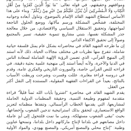
ومواقفهم وحقيقتهم، في قوله تعالى: "مَا يَوَدُّ الَّذِينَ كَفَرُوا مِنْ أَهْلِ
الْكِتَابِ وَلَا الْـمُشْرِكِينَ أَنْ يُنَزَّلَ عَلَيْكُمْ مِنْ خَيْرٍ مِنْ رَبِّكُمْ". وبناء على هذا
الأساس استطاع الشهيد القائد الإلمام بالموضوع، وتناول أبعاده وجوانبه
المختلفة، فشخَّص المشكلة ورسم مآلاتها، ووضع الحلول الناجعة
لمواجهتها، وتحقيق الاستقلال السياسي والاقتصادي، من خلال معالجة
جذر المشكلة نفسها، بتبني مشاريع تنموية حقيقية، تسير بالمجتمع
وصولاً إلى تحقيق الاكتفاء الذاتي.
إن ما طرحه الشهيد القائد في محاضراته بشكل عام يمثل فلسفة حياتية
شاملة، تتفرع منها نظريات في مختلف مجالات الحياة، ذلك لأنه استند
إلى المنهج القرآني، الذي تضمن الرؤية الإلهية الشاملة لسعادة الناس
في الدنيا والآخرة، ولأنه أيضاً استند إلى منهجية علمية بحثية دقيقة، في
قراءته للنص القرآني خاصة، والموروث التاريخي والفكري عامة، وقدم
في دروسه قراءة مغايرة، عللت وفسرت وشرحت وربطت الأسباب
بالنتائج، بعيداً عن القراءات الفقهية المقولبة، المستندة إلى النقل أكثر
من العقل.
يقدم الشهيد القائد في محاضرة "اشتروا بآيات الله ثمناً قليلاً" قراءة
متقدمة لمفهوم وطبيعة التنمية، وحقيقة المنظمات الدولية الحاملة
لمشاريعها، التي يقدمها الخطاب الرأسمالي، وتنفذها منظماته لتعزيز
الواقع الاستعماري، لتحقق بذلك استراتيجية تدجين الشعوب وإخضاعها،
بحيث "تبقى الشعوب مستهلكة، ومتى ما نمت فلتتحول إلى أيدٍ عاملة
داخل مصانعهم في بلداننا لإنتاج ماركاتهم داخل بلداننا، ونمنحها عناوين
وطنية: "إنتاج محلي والمصنع أمريكي، والمصنع يهودي، والمواد الأولية