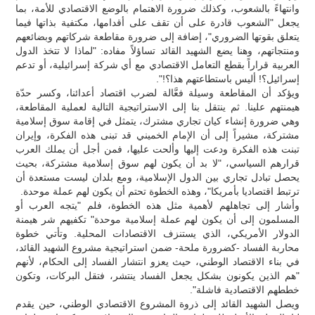
وانتهاءً بالشعوب، وكذلك ضرورة الاهتمام بالوضع الاقتصادي للأمة، بما
يجعل "الشعوب قادرة على أن تقف على أقدامها، مكتفية بذاتها فيما
يتعلق بقوتها الضروري"، إضافة إلى ضرورة مقاطعة شركاتهم وبضائعهم
ومنتجاتهم، وهنا يضع الشهيد القائد تساؤلاً مفاده: "لماذا لا تتخذ الدول
العربية قراراً بقطع التعامل الاقتصادي مع أي شركة إسرائيلية، أو تدعم
إسرائيل؟! أليس باستطاعتهم هذا؟!".
ويؤكد أن المقاطعة وسيلة فعَّالة لضرب اقتصاد أعدائنا، وكسر حدّة
هيمنتهم علينا. ثم ينتقل بنا إلى الاستراتيجية التالية لعملية المقاطعة،
وهي ضرورة إنشاء كيان تجاري مشترك، يتمثل في إقامة سوق إسلامية
مشتركة، مشيراً إلى أن الإمام الخميني قد تبنى هذه الفكرة، وإيران
تبنت هذه الفكرة ودعت إليها وألحت عليها، فمن أجل أن يملك العرب
قرارهم السياسي، "لا بد أن يكون لهم سوق إسلامية مشتركة، بحيث
يحصل تبادل تجاري بين الدول الإسلامية، ومع بلدان ليست مستعدة أن
ترتبط اقتصاديا بأمريكا"، وهذه الخطوة تحتم أن يكون لهم عملة موحدة.
وأشار إلى تجاهلهم لأهمية مثل هذه الخطوة، فلم "يتجه العرب أو
المسلمون إلى أن يكون لهم عملة إسلامية موحدة" تكفيهم شر هيمنة
الدولار الأمريكي، الذي يستنزف الاقتصادات المحلية. وتأتي خطوة
محاربة الفساد -كضرورة ملحة- ضمن استراتيجية مشروع الشهيد القائد،
في بناء الاقتصاد الوطني، حيث يعزو انتشار الفساد إلى الحكام، لأنهم
"هم الذين يكونون بشكل يجعل الفساد ينتشر، فتقل البركات، وتكون
خططهم الاقتصادية فاشلة".
ويصل الشهيد القائد إلى ذروة المشروع الاقتصادي الوطني، حين يقدم