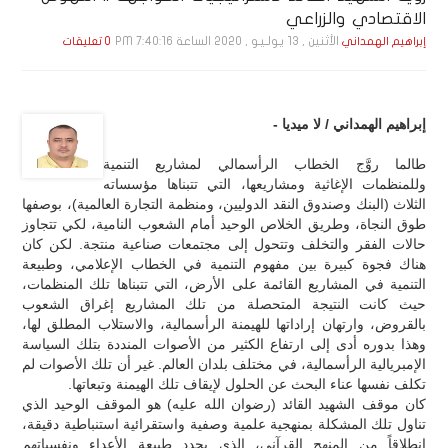
الاقتصادي والزراعي
الأثنين , 13 يـولـيـو , 2020 الساعة 7:40:16 PM
إبراهيم الهمداني
0 تعليقات
إبراهيم الهمداني / لا ميديا -
طالما روَّج الخطاب الرأسمالي لمشاريع التنمية
وللمنظمات الإغاثية ومشاريعها، التي تتبناها مؤسساته
الثلاث (البنك وصندوق النقد الدوليين، ومنظمة التجارة العالمية)، بوصفها
طوق النجاة، وطريق الخلاص الوحيد أمام الشعوب النامية، لكي تتجاوز
حالات الفقر والتخلف وتتحول إلى مجتمعات صناعية منتجة. لكن كان
هناك فجوة كبيرة بين مفهوم التنمية في الخطاب الإعلامي، وطبيعة
التنمية في المشاريع القائمة على الأرض، التي تتبناها تلك المنظمات،
حيث كانت النتيجة المتحصلة من تلك المشاريع إغراق الشعوب
بالقروض، وارتهان إراداتها للهيمنة الرأسمالية، والاستلاب المطلق لها،
وهذا بدوره أدى إلى ارتفاع الكثير من الأصوات المنددة بتلك السياسة
الإمبريالية الرأسمالية، في مختلف بلدان العالم. غير أن تلك الأصوات لم
تكلف نفسها عناء البحث عن الحلول لإيقاف تلك الهيمنة وتبعاتها.
كان موقف الشهيد القائد (رضوان الله عليه) هو الموقف الوحيد الذي
تناول تلك المشكلة بمنهجية علمية وصفية واستقرائية استنباطية دقيقة،
انطلاقاً من المنهج القرآني، الذي يحدد طبيعة الأعداء ونفسياتهم