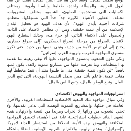
الدول العربية، والمسألة واحدة، طعامنا ولباسنا وأدويتنا ومختلف
الكماليات التي نستخدمها: الصابون، الشامبو، مختلف المشروبات،
مختلف العطور، الأشياء الكثيرة جداً جداً التي نستهلكها، معظمها
شركات أجنبية بأيدي اليهود"، لأن هدف اليهود هو تعطيل البلدان
الإسلامية من أي تنمية حقيقية، ومن أي مظاهر الاعتماد على الذات،
والحصول على الاكتفاء الذاتي، أو جزء منه، وبذلك استطاع اليهود
الانتقال بالصراع من مرحلة الصراع العسكري، "إلى صراع حضاري،
يحتاج إلى أن تنهض الأمة من جديد، وتبني نفسها من جديد، حتى تكون
بمستوى المواجهة للغرب، ولربيبة الغرب إسرائيل".
ولكي تكون الشعوب بمستوى المواجهة، عليها ألا تبقى رهينة لما تقدمه
لها المنظمات، وما تفرضه عليها من مشاريع تنموية زائفة، يكون ثمنها
باهضاً. "لن تكون تنمية حقيقية متى ما طلبوا منك أن تنفذ مخططاً لهم
مقابل تنمية، فاعلم بأنك ممن يحمل النفسية اليهودية، التي تبيع الدين
بالمال، وتبيع الوطن بالمال، وتبيع الناس بالمال".
استراتيجيات المواجهة والنهوض الاقتصادي
وفي سياق مواجهة تلك التبعية الاقتصادية للمنظمات الغربية، والأخرى
العاملة في فلكها، والمشاريع التنموية الوهمية التي تدعي تقديمها، ولا
تجني الشعوب من ورائها إلا الخراب ومزيدا من التبعية والارتهان، يقدم
الشهيد القائد خطوات استراتيجية غاية في الأهمية، لتحقيق المواجهة
المتكافئة والنهوض بهذه الأمة، انطلاقا من استشعار العداء لأمريكا
و"إسرائيل"، وعدم توليهم، والالتزام بالتربية الإيمانية، ابتداءً بالحكام