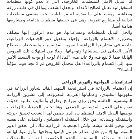
لنا البديل الأمثل للمنظمات الخارجية، التي لا تعدو كونها منظمات
استخباراتية تعمل لصالح الأعداء، وتجعل الشعب يتواكل في طلب رزقه
ومعاشه، ويعتمد على ما تقدمه له من فتات، تحت مسمى مساعدات
غذائية أو مشاريع تنموية، وهي في حقيقتها منظمات هدامة، ومشاريعها
هدامة أيضا.
والحل البديل للمنظمات ومساعداتها، هو عدم الركون إليها مطلقا،
وضرورة الاهتمام بالزراعة، وإحياء وتفعيل دور الجمعيات الزراعية،
خاصة في مشاريعها الزراعية التنموية المؤسسية، واستحضار مصطلح
الأمن الغذائي في سياساتها وتوجهاتها، وبدلا من استهلاك تلك القروض
الهائلة فيما لا نفع فيه ولا عائد منه، "لماذا لا تُوجه أو يوجه القسط الأكبر
منها إلى الاهتمام بالزراعة؟! هل نتحمل القروض ثم لا نجد قوتنا مؤمَّناً
أمامنا؟!".
استراتيجيات المواجهة والنهوض الزراعي
إن الاهتمام بالزراعة في استراتيجية الشهيد القائد يتجاوز الزراعة في
مفهومها التقليدي، وعملياتها الفردية المعروفة، إلى مشروع الزراعة
المؤسسية، القائمة وفق رؤى وبرامج وطرق وأساليب علمية حديثة،
تقوم على العمل المؤسسي الجمعي. وهنا تحضر الجمعيات الزراعية،
بوصفها البديل الأمثل للمنظمات، الذي يضمن لهذا الشعب تحقيق حريته
واستقلاله وسيادته، من خلال استقلاله الاقتصادي، واعتماده على نفسه
في توفير لقمة عيشه. ولكن الجمعيات الزراعية تلك، لن تحقق الدور
المنوط بها إلا من خلال تضافر عوامل قيامها ونجاحها. وأول عواملها هو
المزارع، ومراكز التسويق، والدعم الحكومي للديزل، والمدخلات