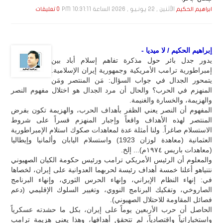
الأثنين , 22 يـونـيـو , 2026 الساعة 10:31:11 PM
ابراهيم الحكيم
0 تعليقات
إبراهيم الحكيم / لا ميديا -
يدور جدل بائر حول مذكرة تفاهم إسلام أباد بين
إمبراطورية ترامب الأمريكية وجمهورية إيران الإسلامية.
يتمحور الجدال في جواب السؤال: مَن المنتصر ومَن
المنهزم في الحرب؟ والحال أن مرد الجدال هو اختلال مفهوم النصر
والهزيمة، والخسارة والغنيمة.
المفهوم أن النصر يعني الظفر بأهداف الحرب، والهزيمة تكون بفرض
المنتصر لهذه الأهداف واقعاً وإجبار المنهزم قسراً على شروط
الاستسلام صاغراً. ولنا أمثلة عدة لمعاهدات صكوك استلام الإمبراطورية
العثمانية (معاهدة لوزان 1923) واستسلام اليابان وألمانيا وإيطاليا
(معاهدات باريس ١٩٧٤م)... إلخ.
والمعلوم أن الرئيس الأمريكي ترامب ورئيس حكومة الكيان الصهيوني
نتنياهو أعلنا خمسة أهداف رئيسة لحربهما العدوانية على إيران، لخصاها
في: إنهاء النظام الإيراني، وإنهاء الحرس الثوري، وإنهاء البرنامج
الصاروخي، وتفكيك البرنامج النووي، وتغيير السلوك الإقليمي (دعم
فصائل المقاومة للاحتلال الصهيوني).
الحاصل أن حرب الأربعين يوماً على إيران، بكل ما حشدته عسكرياً
واستخباراتياً واقتصادياً، لم تتحقق أهدافها، وهذا يعني هزيمة ترامب