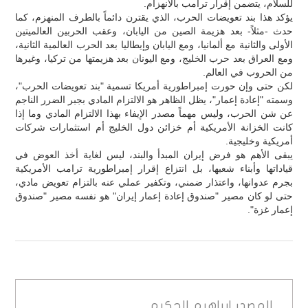
للسلام، يتضمن إقرار ترامب بالانهزام.
يؤكد هذا بند تعويضات الحرب، الذي يقترن دائماً بالطرف المنهزم، كما
حدث -مثلاً- بعد هزيمة الصين من اليابان، وعقب الحربين العالميتين
الأولى والثانية مع ألمانيا، ومع اليابان وإيطاليا بعد الحرب العالمية الثانية،
ومع العراق بعد حرب الخليج، ومع اليونان بعد هزيمتها من تركيا، وغيرها
من الحروب في العالم.
لكن حتى وإن حورت إمبراطورية أمريكا تسمية "بند تعويضات الحرب"،
وسمته "إعادة إعمار"، يظل الظاهر هو الالتزام المادي بجبر الضرر الناجم
عن شن الحرب، وليس مهماً مصدر الإيفاء بهذا الالتزام المادي وما إذا
كانت الخزانة الأمريكية أم خزائن دول الخليج أم استثمارات شركات
أمريكية وخليجية.
يبقى الأهم هو فرض إيران المبدأ والبند، ليس لغاية أخذ العوض في
قياداتها وأبناء شعبها، بل انتزاع إقرار إمبراطورية ترامب الأمريكية
بجرم عدوانها، واعتذار ضمني، وتكفير عملي عنه بالتزام تعويض مادي،
حتى لو كان مصير "صندوق إعادة إعمار إيران" هو نفسه مصير "صندوق
إعمار غزة".
المصدر
ابراهيم الحكيم