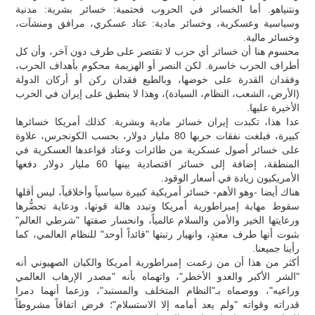
ونتنياهو. أما الخسائر في الحروب فحتمية: خسائر بشرية: مدنية
وسياسية وعسكرية، وخسائر مادية: عتاد عسكري، مرافق ومنشآت،
وخسائر مالية.
محسوم هنا أن خسائر أي حرب لا تقتصر على طرف دون آخر، وأن كل
أطراف الحرب خاسرة. لكن النصر أو الهزيمة محكوم بأهداف الحرب،
وفقدان القدرة على خوضها، وبالطبع فقدان ركن أو أركان الدولة
(الأرض، الشعب، النظام، السيادة)، وهذا لا ينطبق على إيران في الحرب
الأخيرة عليها.
عدا هذا، تكبدت إيران خسائر مادية وبشرية. كذلك أمريكا خسائرها
كبيرة، فبلغت نفقات حربها 80 مليار دولار، بحسب الكونجرس، علاوة
على خسائر أصول عسكرية من طائرات وعتاد قواعدها العسكرية في
المنطقة، إضافة إلى خسائر اقتصادية بينها 60 مليار دولار دفعها
الأمريكيون زيادة في أسعار الوقود.
هناك أيضا -وهو الأهم- خسائر أمريكية كبيرة سياسياً وأخلاقياً، ليس أقلها
سقوط مهابة إمبراطورية أمريكا وتبدد هالة قوتها، ودعاية تحضُّرها
ورعايتها الخير والأمن والسلام عالمياً، وانحسار صفتها "شرطي العالم"
بثبوت أنها طرف معتدٍ، وانهيار رتبتها "قائداً أوحد" للنظام العالمي، كما
رأينا جميعنا.
أكثر من هذا أن من زعمت إمبراطورية أمريكا والكيان الصهيوني أنه
"الشر الأكبر والعدو الأخطر"، واتهماه بأنه "مصدر الإرهاب العالمي
وراعيه"، ووصماه بـ"النظام المتخلف والمستبد"، وزعما أنهما دمرا
قدراته وقواته "ولم يعد أمامه إلا الاستسلام"؛ فرض اتفاقاً مشروطاً