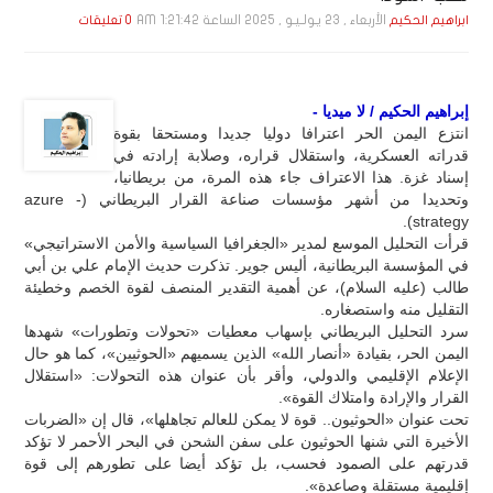
الأربعاء , 23 يـولـيـو , 2025 الساعة 1:21:42 AM
ابراهيم الحكيم
0 تعليقات
إبراهيم الحكيم / لا ميديا -
انتزع اليمن الحر اعترافا دوليا جديدا ومستحقا بقوة
قدراته العسكرية، واستقلال قراره، وصلابة إرادته في
إسناد غزة. هذا الاعتراف جاء هذه المرة، من بريطانيا،
وتحديدا من أشهر مؤسسات صناعة القرار البريطاني (azure -
strategy).
قرأت التحليل الموسع لمدير «الجغرافيا السياسية والأمن الاستراتيجي»
في المؤسسة البريطانية، أليس جوير. تذكرت حديث الإمام علي بن أبي
طالب (عليه السلام)، عن أهمية التقدير المنصف لقوة الخصم وخطيئة
التقليل منه واستصغاره.
سرد التحليل البريطاني بإسهاب معطيات «تحولات وتطورات» شهدها
اليمن الحر، بقيادة «أنصار الله» الذين يسميهم «الحوثيين»، كما هو حال
الإعلام الإقليمي والدولي، وأقر بأن عنوان هذه التحولات: «استقلال
القرار والإرادة وامتلاك القوة».
تحت عنوان «الحوثيون.. قوة لا يمكن للعالم تجاهلها»، قال إن «الضربات
الأخيرة التي شنها الحوثيون على سفن الشحن في البحر الأحمر لا تؤكد
قدرتهم على الصمود فحسب، بل تؤكد أيضا على تطورهم إلى قوة
إقليمية مستقلة وصاعدة».