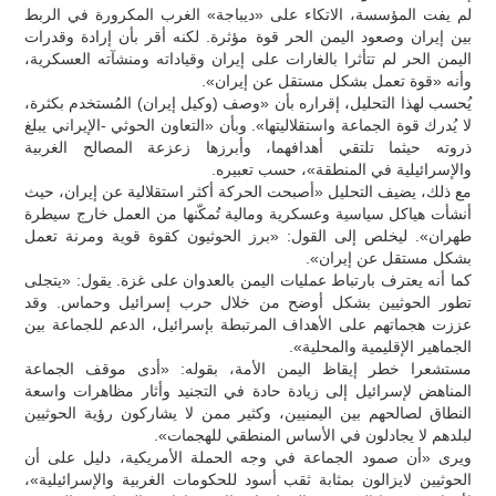
لم يفت المؤسسة، الاتكاء على «ديباجة» الغرب المكرورة في الربط
بين إيران وصعود اليمن الحر قوة مؤثرة. لكنه أقر بأن إرادة وقدرات
اليمن الحر لم تتأثرا بالغارات على إيران وقياداته ومنشآته العسكرية،
وأنه «قوة تعمل بشكل مستقل عن إيران».
يُحسب لهذا التحليل، إقراره بأن «وصف (وكيل إيران) المُستخدم بكثرة،
لا يُدرك قوة الجماعة واستقلاليتها». وبأن «التعاون الحوثي -الإيراني يبلغ
ذروته حيثما تلتقي أهدافهما، وأبرزها زعزعة المصالح الغربية
والإسرائيلية في المنطقة»، حسب تعبيره.
مع ذلك، يضيف التحليل «أصبحت الحركة أكثر استقلالية عن إيران، حيث
أنشأت هياكل سياسية وعسكرية ومالية تُمكّنها من العمل خارج سيطرة
طهران». ليخلص إلى القول: «برز الحوثيون كقوة قوية ومرنة تعمل
بشكل مستقل عن إيران».
كما أنه يعترف بارتباط عمليات اليمن بالعدوان على غزة. يقول: «يتجلى
تطور الحوثيين بشكل أوضح من خلال حرب إسرائيل وحماس. وقد
عززت هجماتهم على الأهداف المرتبطة بإسرائيل، الدعم للجماعة بين
الجماهير الإقليمية والمحلية».
مستشعرا خطر إيقاظ اليمن الأمة، بقوله: «أدى موقف الجماعة
المناهض لإسرائيل إلى زيادة حادة في التجنيد وأثار مظاهرات واسعة
النطاق لصالحهم بين اليمنيين، وكثير ممن لا يشاركون رؤية الحوثيين
لبلدهم لا يجادلون في الأساس المنطقي للهجمات».
ويرى «أن صمود الجماعة في وجه الحملة الأمريكية، دليل على أن
الحوثيين لايزالون بمثابة ثقب أسود للحكومات الغربية والإسرائيلية»،