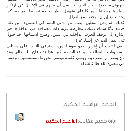
صهيوني»، بقوة اليمن الحر، لا ينبغي أن يسهم في الإغفال عن ارتكاز
سياسة بريطانيا وأمريكا على «تهويل خطر الخصم تسويغا لضربه»، كما
يحدث مع إيران، وحدث مع العراق.
كذلك، لم يخل التحليل أيضا، من «دس السم في العسل». من ذلك
حديثه عمَّا سماه «غياب معارضة قوية ذات مصداقة في الداخل». في
إشارة إلى توقف الحرب الداخلية في اليمن، وطرح استئنافها أحد حلول
ثني اليمن الحر عن إسناد غزة!
يبقى الثابت أن إقرار العدو بقوة اليمن، يستدعي الثبات على مختلف
المستويات والقطاعات، ورفع اليقظة أكثر. عدا هذا، فإن الله تعالى وعد
بأن ينصر من نصر دينه ويعلي كلمته وينصر الحق والمستضعفين، وحتما:
مَن ينصره الله فلا غالب له.
المصدر
ابراهيم الحكيم
زيارة جميع مقالات:
ابراهيم الحكيم