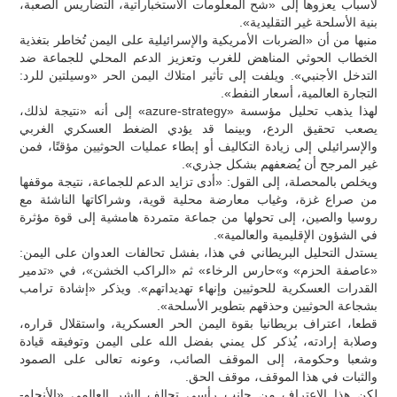
لأسباب يعزوها إلى «شح المعلومات الاستخباراتية، التضاريس الصعبة،
بنية الأسلحة غير التقليدية».
منبها من أن «الضربات الأمريكية والإسرائيلية على اليمن تُخاطر بتغذية
الخطاب الحوثي المناهض للغرب وتعزيز الدعم المحلي للجماعة ضد
التدخل الأجنبي». ويلفت إلى تأثير امتلاك اليمن الحر «وسيلتين للرد:
التجارة العالمية، أسعار النفط».
لهذا يذهب تحليل مؤسسة «azure-strategy» إلى أنه «نتيجة لذلك،
يصعب تحقيق الردع، وبينما قد يؤدي الضغط العسكري الغربي
والإسرائيلي إلى زيادة التكاليف أو إبطاء عمليات الحوثيين مؤقتًا، فمن
غير المرجح أن يُضعفهم بشكل جذري».
ويخلص بالمحصلة، إلى القول: «أدى تزايد الدعم للجماعة، نتيجة موقفها
من صراع غزة، وغياب معارضة محلية قوية، وشراكاتها الناشئة مع
روسيا والصين، إلى تحولها من جماعة متمردة هامشية إلى قوة مؤثرة
في الشؤون الإقليمية والعالمية».
يستدل التحليل البريطاني في هذا، بفشل تحالفات العدوان على اليمن:
«عاصفة الحزم» و»حارس الرخاء» ثم «الراكب الخشن»، في «تدمير
القدرات العسكرية للحوثيين وإنهاء تهديداتهم». ويذكر «إشادة ترامب
بشجاعة الحوثيين وحذقهم بتطوير الأسلحة».
قطعا، اعتراف بريطانيا بقوة اليمن الحر العسكرية، واستقلال قراره،
وصلابة إرادته، يُذكر كل يمني بفضل الله على اليمن وتوفيقه قيادة
وشعبا وحكومة، إلى الموقف الصائب، وعونه تعالى على الصمود
والثبات في هذا الموقف، موقف الحق.
لكن هذا الاعتراف من جانب رأسي تحالف الشر العالمي «الأنجلو-