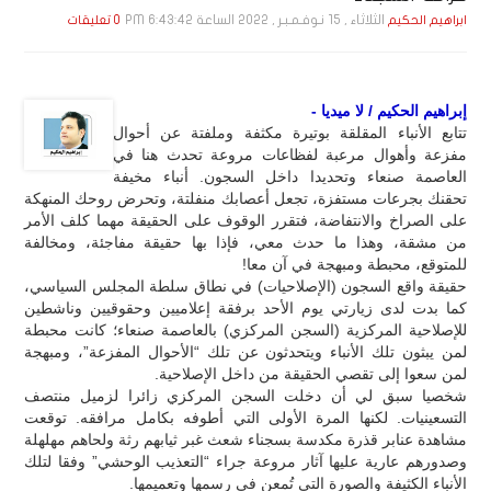
الثلاثاء , 15 نـوفـمـبـر , 2022 الساعة 6:43:42 PM
ابراهيم الحكيم
0 تعليقات
إبراهيم الحكيم / لا ميديا -
تتابع الأنباء المقلقة بوتيرة مكثفة وملفتة عن أحوال
مفزعة وأهوال مرعبة لفظاعات مروعة تحدث هنا في
العاصمة صنعاء وتحديدا داخل السجون. أنباء مخيفة
تحقنك بجرعات مستفزة، تجعل أعصابك منفلتة، وتحرض روحك المنهكة
على الصراخ والانتفاضة، فتقرر الوقوف على الحقيقة مهما كلف الأمر
من مشقة، وهذا ما حدث معي، فإذا بها حقيقة مفاجئة، ومخالفة
للمتوقع، محبطة ومبهجة في آن معا!
حقيقة واقع السجون (الإصلاحيات) في نطاق سلطة المجلس السياسي،
كما بدت لدى زيارتي يوم الأحد برفقة إعلاميين وحقوقيين وناشطين
للإصلاحية المركزية (السجن المركزي) بالعاصمة صنعاء؛ كانت محبطة
لمن يبثون تلك الأنباء ويتحدثون عن تلك “الأحوال المفزعة”، ومبهجة
لمن سعوا إلى تقصي الحقيقة من داخل الإصلاحية.
شخصيا سبق لي أن دخلت السجن المركزي زائرا لزميل منتصف
التسعينيات. لكنها المرة الأولى التي أطوفه بكامل مرافقه. توقعت
مشاهدة عنابر قذرة مكدسة بسجناء شعث غبر ثيابهم رثة ولحاهم مهلهلة
وصدورهم عارية عليها آثار مروعة جراء “التعذيب الوحشي” وفقا لتلك
الأنباء الكثيفة والصورة التي تُمعن في رسمها وتعميمها.