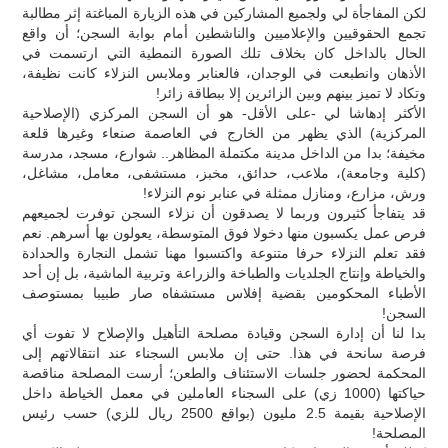
لكن المفاجأة لي ولجميع المشاركين في هذه الزيارة المباغتة إثر مطالبة
تجمع الحقوقيين والإعلاميين والناشطين أمام بوابة السجن؛ أن واقع
الحال بالداخل كان بخلاف تلك الصورة النمطية التي ارتسمت في
الأذهان وانطبعت في الوجدان، فالعنابر وملابس النزلاء كانت نظيفة،
وتكاد لا تميز بينهم وبين الزائرين إلا ببطاقة زائر!
الأكثر إدهاشا لي -على الأقل- هو أن السجن المركزي (الإصلاحية
المركزية) الذي يظهر من الخارج في العاصمة صنعاء وغيرها قلعة
مخيفة؛ بدا من الداخل مدينة مكتملة المظاهر.. شوارع، مسجد، مدرسة
(كلية وجامعة)، ملاعب، حدائق، مخبز، مستشفى، معامل، مشاغل،
ورش، مزارع، ومنازل ممثلة في عنابر نوم النزلاء!
قد يتفاجأ كثيرون وربما لا يصدقون أن نزلاء السجن توفرت لجميعهم
فرص عمل يكسبون منها دخولا فوق المتوسطة، يعولون بها أسرهم. نعم
فقد تعلم النزلاء حرفا متنوعة واكتسبوا مهنا تشمل النجارة والحدادة
والخياطة وإنتاج الجلديات والطباخة والزراعة وتربية الماشية، بل إن أحد
الأطباء المحكومين بقضية إفلاس مستشفاه صار طبيبا بمستوصف
السجن!
بدا لنا أن إدارة السجن وقيادة مصلحة التأهيل والإصلاح لا تفوت أي
فرصة سانحة في هذا. حتى إن ملابس السجناء عند انتقالاتهم إلى
المحكمة لحضور جلسات الاستئناف والطعن؛ أرست المصلحة مناقصة
حياكتها (1000 زي) على السجناء العاملين في معمل الخياطة داخل
الإصلاحية بقيمة 2.5 مليون (بواقع 2500 ريال للزي) حسب رئيس
المصلحة!