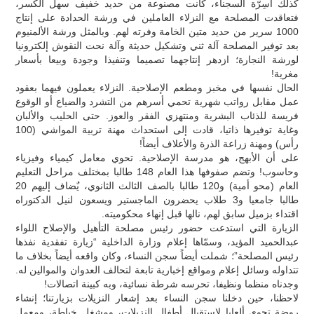
كذلك أسِرّة السجناء، كانت مصنوعة من حديد خفيف سهل الكسر،
فتعاقدت المصلحة مع النزلاء العاملين في ورشة الحدادة على إنتاج
1000 سرير من حديد متين الخامة وفرته لهم. وبالمثل ورشة الألمنيوم
بعد توفير المصلحة آلة ثني وتشكيل حديثة وآلة نحت النقوش إلكترونيا
لورشة النجارة؛ ازدهر إنتاجهما تصميما وتنفيذا وجودة وبيعا بأسعار
مغرية!
الحال نفسها في مخبز ومطعم الإصلاحية. النزلاء يعملون فيهما بعقود
عمل مقابل رواتب شهرية تحمي أسرهم من التشرد والضياع أو الوقوع
فريسة للذئاب البشرية ومنتهزي الفقر والعوز. حتى الحليب والألبان
وغاية توفيرها ذاتيا، قادت إلى استحداث مهنة تربية المواشي (100
رأس) ومهنة زراعة الذرة والأعلاف أيضاً!
على أن الأبهج، هو مدرسة الإصلاحية. تحوي معامل كيمياء وفيزياء
وحاسوب! وتضم صفوفها هذا العام 148 طالبا بمختلف مراحل التعليم
العام (محو أمية) و120 طالبا بالصف الثالث الثانوي، يٌضاف إليهم 20
طالبا جامعيا و3 طلاب يحضرون الماجستير ويسعون لنيل الدكتوراه
اقتداء بزميل سابق لهم، نالها قبل إنهاء محكوميته.
الزيارة التي استدعت حضور رئيس مصلحة التأهيل والإصلاح اللواء
عبدالحميد المؤيد، وسمّاها إعلام وزارة الداخلية “زيارة تفقدية نفذها
رئيس المصلحة”؛ شملت أيضاً سجن النساء، وكان واقعه أيضاً بخلاف ما
تتداوله وسائل إعلام ومواقع إخبارية تابعة لتحالف العدوان والموالين له.
وجدناه منظما ونظيفا، تحرسه شرطة نسائية، وبه كبينة اتصالات!
لاحظنا، حين دخلنا سجن النساء بعد إشعار النزيلات بزيارتنا؛ إنشاء
روضة تحوي ألعابا لاستقبال أطفال النزيلات، ومشغل خياطة، ومعمل