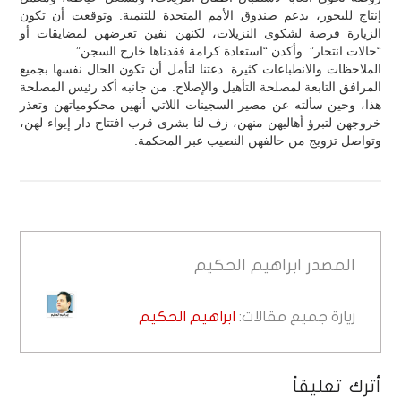
إنتاج للبخور، بدعم صندوق الأمم المتحدة للتنمية. وتوقعت أن تكون
الزيارة فرصة لشكوى النزيلات، لكنهن نفين تعرضهن لمضايقات أو
“حالات انتحار”. وأكدن “استعادة كرامة فقدناها خارج السجن”.
الملاحظات والانطباعات كثيرة. دعتنا لتأمل أن تكون الحال نفسها بجميع
المرافق التابعة لمصلحة التأهيل والإصلاح. من جانبه أكد رئيس المصلحة
هذا، وحين سألته عن مصير السجينات اللاتي أنهين محكومياتهن وتعذر
خروجهن لتبرؤ أهاليهن منهن، زف لنا بشرى قرب افتتاح دار إيواء لهن،
وتواصل تزويج من حالفهن النصيب عبر المحكمة.
المصدر
ابراهيم الحكيم
زيارة جميع مقالات:
ابراهيم الحكيم
أترك تعليقاً