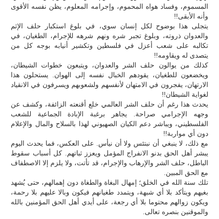
المسموم، وفساد هواه المحموم، وإجرامه المعلوم، يظن نفسه الأقوى
وأنه الأبقى!!
يتجلى هذا بوضوح لكل إنسان سوي، في بلوغ استكبار حلف الإثم
والعدوان ذروته، وبلوغ تجبر شره ونهم شرهه للإجرام، الطغيان، في
تكالبه على شعب أعزل في فلسطين وتكشير أنيابه بوجه كل من
يتصدى له ويقاومه!!
كذلك من يوالون حلف الشر والعدوان، ويتبعون خطوات الشيطان،
ويخضعون للطغيان، يقودهم الخبال نفسه إلى الهوان. يستحلون هذا
الارتهان، يفجرون في الامتهان لأنفسهم ولشعوبهم ويسرفون في الانقياد
لغواية الشيطان!!
يحدث هذا رغم أن حلف الشر العالمي خلع أقنعته الزائفة، وكشف عن
وجهه الإجرامي صراحة. يجاهر برغبة الإبادة الجماعية للشعب
الفلسطيني، ويباشر دعم الكيان الصهيوني لهذا بالسلاح والمال والإعلام
دون أي مواربة!!
مع ذلك، لا ينبغي أن نبتئس ولا أن نيأس. على العكس، فما يحدث اليوم
يبشر أهل الحق بدنو الانفراج المؤمل ويعزز ثباتهم. كل أسباب سقوط
الباطل، حلف الشر والإرهاب والإجرام، قد تأتت، ولا يلزم إلا الاصطفاف
مع الحق المبين.
تلك سنة الله في الخلق؛ إمهال البغاة والطغاة دون إهمالهم، حتى يُشهد
بغيهم ويتأكد بلا أي شبهة، ويتمدد طغيانهم فيكون وبالا عليهم بلا رحمة،
ويكون زوالهم محتوما بلا أي رجعة، على أيدي أهل الحق المؤمنين بالله
والموقنين بنصره تعالى.