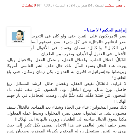
السبت , 24 فـبـرايـر , 2024 الساعة 7:00:37 PM
ابراهيم الحكيم
0 تعليقات
إبراهيم الحكيم / لا ميديا -
يصر الأمريكيون على التفرد حتى ولو كان في التعربد.
بقدر ادعائهم «المِثال» في كل شيء، بقدر تفوقهم أيضا
في الخَبَال!! والخَبَال: نقصان وفساد في الأقوال أو
الأفعال، في العقول أو الأبدان، وضرب مِن الطغيان.
الخَبَالُ: اعتلال القلب، واختلال العقل، وانحلال الفعل. والاختبال وبال،
يورث عناء الحال وسوء المآل. تلك حال حلف الشر العالمي: أمريكا
وبريطانيا و»إسرائيل»، اقترن به العدوان، بكل زمان ومكان، حتى بلغ
الطغيان!
لا غرابة، فالخَبَالُ نقيض العقل، ونقصان حائل، لرشد المسائل. زيغ
حاصل، وزغ ماثل، ونزغ الباطل. وباء المفتون، مَن تلف قلبه، داء
المجنون، مَن فَسَدَ عَقْلُه. لكنه سُّمُّ قاتِل، وصديد الجحافل، في نار جهنم
الهائل!!
ذلك مصير المخبولين؛ عناء في الحياة وشقاء بعد الممات. فالخَبَالُ سيف
مسنون، يشل يد المخبول، يعمي بصره المخلول، ويحبط عمله المعلول.
هكذا يسوق الخبال صاحبه الى الطغيان، ويورده بالنهاية الى الهلاك!!
يسير حلف الشر العالمي في هذا الاتجاه. يمضي بكل تكبر إلى حيث
يهوي به التجبر. يستعجل زواله المحتوم بكبرياء الموهوم، وطغيان شره