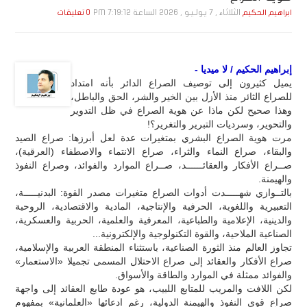
الثلاثاء , 7 يـولـيـو , 2026 الساعة 7:19:12 PM
ابراهيم الحكيم
0 تعليقات
إبراهيم الحكيم / لا ميديا -
يميل كثيرون إلى توصيف الصراع الدائر بأنه امتداد
للصراع الثائر منذ الأزل بين الخير والشر، الحق والباطل،
وهذا صحيح لكن ماذا عن هوية الصراع في ظل التدوير
والتحوير، وسرديات التبرير والتغرير؟!
مرت هوية الصراع البشري بمتغيرات عدة لعل أبرزها: صراع الصيد
والبقاء، صراع النماء والثراء، صراع الانتماء والاصطفاء (العرقية)،
صــراع الأفكار والعقائــــــد، صــراع الموارد والفوائد، وصراع النفوذ
والهيمنة.
بالتــوازي شهـــــدت أدوات الصراع متغيرات مصدر القوة: البدنيـــــة،
التعبيرية واللغوية، الحرفية والإنتاجية، المادية والاقتصادية، الروحية
والدينية، الإعلامية والطباعية، المعرفية والعلمية، الحربية والعسكرية،
الصناعية الملاحية، والقوة التكنولوجية والإلكترونية...
تجاوز العالم منذ الثورة الصناعية، باستثناء المنطقة العربية والإسلامية،
صراع الأفكار والعقائد إلى صراع الاحتلال المسمى تجميلا «الاستعمار»
والفوائد ممثلة في الموارد والطاقة والأسواق.
لكن اللافت والمريب للمتابع اللبيب، هو عودة طابع العقائد إلى واجهة
صراع قوى النفوذ والهيمنة الدولية، رغم ادعائها «العلمانية» بمفهوم