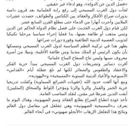
«فصل الدين عن الدولة»، وهو ادعاء غير حقيقي.
لجأت دول الغرب المسيحي إلى رفع راية العلمانية بعد قرون دامية
بدورات صراع الأفكار والعقائد بين الكنائس والطوائف، حصدت عشرات
الملايين وأجرت أنهارا من الدماء حتى مطلع القرن السابع عشر.
لكن قيام دول الغرب الحديث على فصل نظام الدولة الحاكم عن الدين
وتبني مذهب أو طائفة بعينها، بدا فعليا إجراء سياسيا مرحليا تكتيكيا
لتذويب العصبية الدينية الطائفية وفورة دورات صراعها.
يظهر هذا في تركيبة النظم السياسية لدول الغرب المسيحي وتمسكها
بأن يكون الرئيس أو الملك متدينا ومن طائفة الأغلبية، ونبيلا من أسرة
معروف نسبها وليس نتاج السفاح المباح علمانيا!
أقرت دساتير وتشريعات دول الغرب المسيحي مبدأ حرية الفكر
والاعتقاد والطقوس والشعائر لكنها لم تلغ عطلة أيام «القداس»
الأسبوعية والأعياد الدينية السنوية «المسيحية» و»اليهودية».
ومع أنها ألغت حدود الله (عقوبات الشرائع السماوية) وكفلت تدريجيا
حرية الخمر والقمار والربا والزنا ومؤخرا اللواط والسحاق (المثليين)؛
أبقت التدين شرطا غير مقنن، لتقلد المناصب العامة.
تأخذ عودة انطباع الصراع بطابع العقائد وسم الصهيونية، وهناك اليوم ما
يعرف بـ»المسيحية الصهيونية» وهي تتغلغل في مفاصل دول العالم
ونتائج هذا التغلغل الإرهاب «الأنجلو صهيوني» في أنحاء العالم.