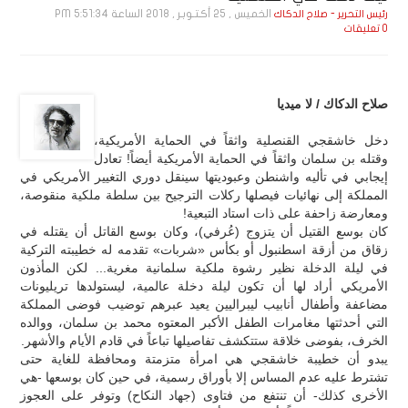
الخميس , 25 أكـتـوبـر , 2018 الساعة 5:51:34 PM
رئيس التحرير - صلاح الدكاك
0 تعليقات
صلاح الدكاك / لا ميديا
دخل خاشقجي القنصلية واثقاً في الحماية الأمريكية،
وقتله بن سلمان واثقاً في الحماية الأمريكية أيضاً! تعادل
إيجابي في تأليه واشنطن وعبوديتها سينقل دوري التغيير الأمريكي في
المملكة إلى نهائيات فيصلها ركلات الترجيح بين سلطة ملكية منقوصة،
ومعارضة زاحفة على ذات استاد التبعية!
كان بوسع القتيل أن يتزوج (عُرفي)، وكان بوسع القاتل أن يقتله في
زقاق من أزقة اسطنبول أو بكأس «شربات» تقدمه له خطيبته التركية
في ليلة الدخلة نظير رشوة ملكية سلمانية مغرية... لكن المأذون
الأمريكي أراد لها أن تكون ليلة دخلة عالمية، ليستولدها تريليونات
مضاعفة وأطفال أنابيب ليبراليين يعيد عبرهم توضيب فوضى المملكة
التي أحدثتها مغامرات الطفل الأكبر المعتوه محمد بن سلمان، ووالده
الخرف، بفوضى خلاقة ستتكشف تفاصيلها تباعاً في قادم الأيام والأشهر.
يبدو أن خطيبة خاشقجي هي امرأة متزمتة ومحافظة للغاية حتى
تشترط عليه عدم المساس إلا بأوراق رسمية، في حين كان بوسعها -هي
الأخرى كذلك- أن تنتفع من فتاوى (جهاد النكاح) وتوفر على العجوز