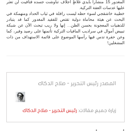
المغدور 15 منشاراً بأيدي غلاظٍ أجلاف تناوشت جسده فتافيت لن تعثر
عليها عدسات العفة التركية.
خطيبة خاشقجي لسوء حظه ليست رافلة في ثياب الحداد ومنهمكة في
البحث عن هيئة محاماة دولية تقتص للفقيد المغدور كما قد يتبادر
للذهنيات المعجونة بحسن الظن... إنها ولا ريب تبحث الآن عن شبكة
تبييض أموال في سراديب المافيات التركية تأتمنها على رصيد وفير، كما
وعن حفرة تدس فيها رأسها الموضوع على قائمة الاستهداف من ذات
المشغلين!
المصدر
رئيس التحرير - صلاح الدكاك
زيارة جميع مقالات:
رئيس التحرير - صلاح الدكاك