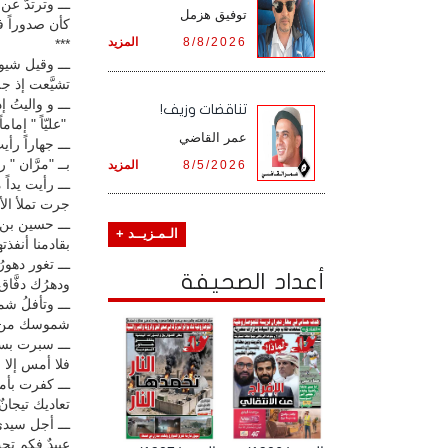
ـــ وترتدُّ ع
توفيق هزمل
كأن صدوراً في 
8/8/2026
المزيد
***
ـــ وقيل شيو
تشيَّعت إذ جل
ـــ و واليتُ 
تناقضات وزيف!
"عليّاً " إمام
عمر القاضي
ـــ جهاراً ر
بــ "مرَّان " ربـ
8/5/2026
المزيد
ـــ رأيت يداً 
جرت تملأ الأك
ـــ حسين بن ب
الـمـزيــد +
بقادمنا أنفذته
ـــ تغور دهو
أعداد الصحيفة
ودهرُك دفَّاق 
ـــ وتأفلُ ش
شموسك من رحْ
ـــ سبرت بسا
فلا أمس إلا ق
ـــ كفرت بأمر
تعاديك تيجانٌ 
ـــ أجل سيد
عبيدٌ فكم تحت