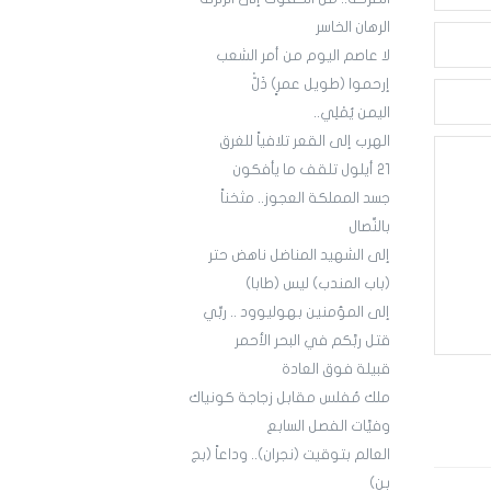
الرهان الخاسر
لا عاصم اليوم من أمر الشعب
إرحموا (طويل عمرٍ) ذَلّْ
اليمن يُمْلِي..
الهرب إلى القعر تلافياً للغرق
21 أيلول تلقف ما يأفكون
جسد المملكة العجوز.. مثخناً
بالنِّصال
إلى الشهيد المناضل ناهض حتر
(باب المندب) ليس (طابا)
إلى المؤمنين بهوليوود .. ربِّي
قتل ربَّكم في البحر الأحمر
قبيلة فوق العادة
ملك مُفلس مقابل زجاجة كونياك
وفيَّات الفصل السابع
العالم بتوقيت (نجران).. وداعاً (بج
بن)