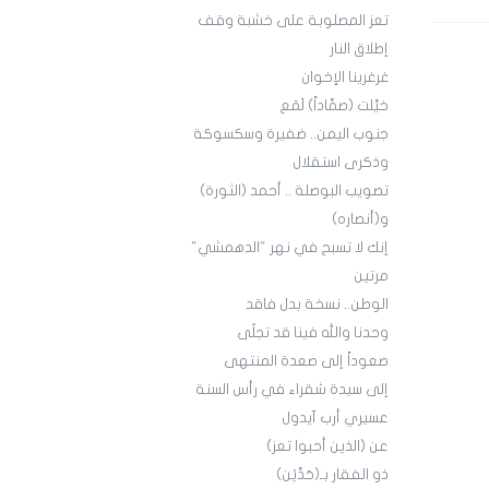
تعز المصلوبة على خشبة وقف
إطلاق النار
غرغرينا الإخوان
خيَّلت (صمَّاداً) لَمَع
جنوب اليمن.. ضفيرة وسكسوكة
وذكرى استقلال
تصويب البوصلة .. أحمد (الثورة)
و(أنصاره)
إنك لا تسبح في نهر "الدهمشي"
مرتين
الوطن.. نسخة بدل فاقد
وحدنا والله فينا قد تجلّى
صعوداً إلى صعدة المنتهى
إلى سيدة شقراء في رأس السنة
عسيري أرب آيدول
عن (الذين أحبوا تعز)
ذو الفقار بـ(حَدَّيْن)