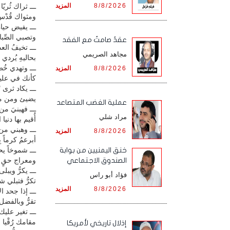
8/8/2026
المزيد
ـــ ثراك ثُريّا
ومثواك قُدْسٌ
ـــ يفيض حياة
وتصبي الصِّبا
عقدٌ صامتٌ مع الفقد
ـــ تخيفُ العد
مجاهد الصريمي
بحاليهِ يُردي إ
ـــ وتهدي خ
8/8/2026
المزيد
كأنك في علياء
ـــ يكاد ثرى
يضيئ ومن مش
‏عملية الغضب المتصاعد
ـــ فهبنيَ من
مراد شلي
أُقيم بها دنيا
ـــ وهبني من 
8/8/2026
المزيد
أبرعمُ كرماً بِي
ـــ شموخاً ي
خنق اليمنيين من بوابة
ومعراج حقٍ با
الصندوق الاجتماعي
ـــ يكرُّ ويبل
فؤاد أبو راس
تكرُّ فتبلي ش
8/8/2026
المزيد
ـــ إذا جحد ا
تقرُّ وبالفضل
ـــ تغير علي
مقامك رُقْيا أو
إذلال تاريخي لأمريكا