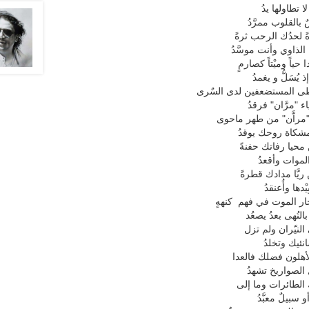
 لا تطاولها يدُ
 بالقلوب ممرَّدُ
ً لحدُك الرحب ثرةً
 الذاوي وأنت موسَّدُ
ا حياً وميْتاً كصارمٍ
ذ يُسَلُّ و يغمدُ
ُطى المستضعفين لدى السٌرى
 "مرَّان" فرقدُ
 "مراَّن" من طهر ماحوى
كاة روحك يوقدُ
 محيا رفاتك حفنةً
 الموات وأقعدُ
ريَّا مدادك قطرةً
ْدها وأُعنقدُ
حار الموت في فهم كنههٍ
لنُهى بعدُ يصعُد
ى النيّران ولم تزل
انئيك وتخلدُ
لأهلون فضلك فالعدا
 الصواريخ تشهدُ
ك الطائرات وما إلى
 سبيلٌ معبَّدُ