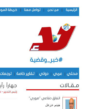
|
|
|
الرئيسية
من نحن
تواصل معنا
خريطة المو
#خبر_وقضية
محلي
|
عربي
|
دولي
|
تقارير خاصة
|
ترجمات
مـقـالات
جهاراً ر
رئيس التحرير - 
اتفاق دفاعي "صوري"
هيثم خزعل