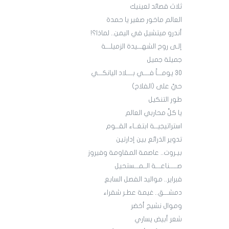
ثلاث قصائد لعينيك
العالم ماخور صغير يا حمدة
أندرو ميتشيل في اليمن.. لماذا؟!
إلـى روح الشهـــيدة الزميلـــة
جميلة جميل
30 يومـــاً فــــي بــــلاد اليانكـــي
حيَّ على (الفلاح)
طور التنكيل
يا كلَّ محاربي العالم
استراتيجيــة ابتغــاء القــوم
تدوير الذرائع بين إدارتين
بيـروت.. عاصمة المقاومة وفيروز
صـــــناعـــة الــمـــستحيل
فبراير.. مواليد الفصل السابع
دمشـــق.. غيمة عطـر شقراء
وموال نشيج أخضر
شعر أبيض يساري