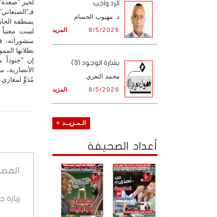
لحيز "صعدة"، 
الرد واجب
فـ"الصنعاني"
د. مهيوب الحسام
بمنطقه الجاه
8/5/2026
المزيد
‏لست معنياً
منشوراته، ف
بطلانها الممو
‏إن "جنودا
بشارة الوجود (3)
الأنصارية، 
محمد التعزي
مُدَوٍّ لمغازي
8/5/2026
المزيد
الـمـزيــد +
أعداد الصحيفة
المصد
زيارة 