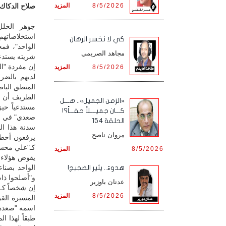
8/5/2026
المزيد
صلاح الدكاك /
جوهر الخلل
استخلاصاتهم
كي لا نخسر الرهان
الواحد"، فم
مجاهد الصريمي
شريته يستدعي
‏إن مفردة "ا
8/5/2026
المزيد
لديهم بالضر
المنطق الباط
‏الطريف أن 
«الزمن الجميل».. هـــل
مستدعياً حيز
كـــان جميــــلاً حقـــاً؟!
صعدي" في متو
الحلقة 154
‏سدنة هذا ا
مروان ناصح
يرفعون أحط 
كـ"علي محسن
8/5/2026
المزيد
‏يقوض هؤلاء 
الواحد بصنا
هدوءٌ.. يثير الضجيج!
و"أصلحوا ذات
عدنان باوزير
‏إن شخصاً كـ
8/5/2026
المزيد
المسيرة القر
اسمه "صعدة" 
‏طبقاً لهذا