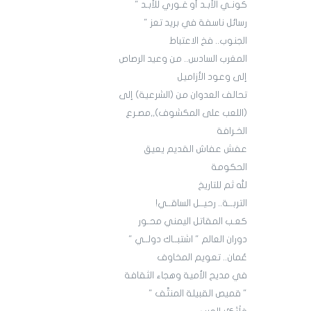
كونـي الأبـد أو غـوري للأبـد "
رسائل ناسفة في بريد تعز "
الجنوب.. فخ الاعتباط
المغرب السادس.. من وعيد الرصاص
إلى وعود الأزاميل
تحالف العدوان من (الشرعية) إلى
(اللعب على المكشوف),,مصـرع
الخـرافة
عفش عفاش القديم يعيق
الحكومة
لله ثم للتاريخ
التربــة.. رحيــل الساقــي!
كعـب المقاتل اليمني محـور
دوران العالم " اشتبــاك دولــي "
عُمان.. تعويم المخاوف
في مديح الأمية وهجاء الثقافة
" قميص القبيلة المنتَّف "