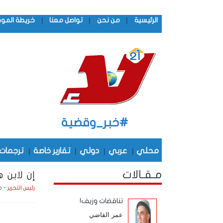
|
|
|
الرئيسية
من نحن
تواصل معنا
خريطة المو
#خبر_وقضية
محلي
|
عربي
|
دولي
|
تقارير خاصة
|
ترجمات
مـقـالات
إن لابن 
رئيس التحرير - 
تناقضات وزيف!
عمر القاضي