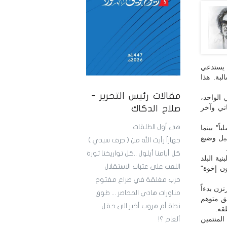
، يستدعي
لبة. هذا
مقالات رئيس التحرير -
الواحد،
اني وآخر
صلاح الدكاك
هي أول الطلقات
" بينما
ميل وضيع
جهاراً رأيت الله من ( جرف سيدي )
كل أيامنا أيلول ..كل تواريخنا ثورة
ية البلد
اللعب على عتبات الاستقلال
ون إخوة"
حرب مغلقة في صراع مفتوح
زن بدءاً
مناورات هادي المحاصر ... طوق
يق متوهم
نجاة أم هروب أخير الى حقل
قه.
المنتمين
ألغام ؟!