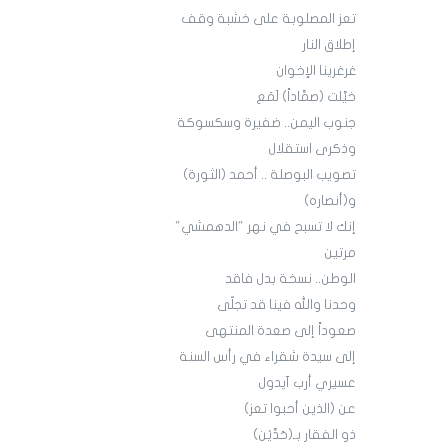
تعز المصلوبة على خشبة وقف
إطلاق النار
غرغرينا الإخوان
خيَّلت (صمَّاداً) لَمَع
جنوب اليمن.. ضفيرة وسكسوكة
وذكرى استقلال
تصويب البوصلة .. أحمد (الثورة)
و(أنصاره)
إنك لا تسبح في نهر "الدهمشي"
مرتين
الوطن.. نسخة بدل فاقد
وحدنا والله فينا قد تجلّى
صعوداً إلى صعدة المنتهى
إلى سيدة شقراء في رأس السنة
عسيري أرب آيدول
عن (الذين أحبوا تعز)
ذو الفقار بـ(حَدَّيْن)