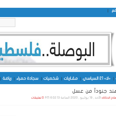
|
قع
|
«لا» 21 السياسي
|
مقـاربات
|
شخصيات
|
سجادة حمراء
|
رياضة
|
هند جنوداً من عسل
الأحد , 19 يـولـيـو , 2020 الساعة 6:02:13 PM
صلاح الدكاك
0 تعليقات