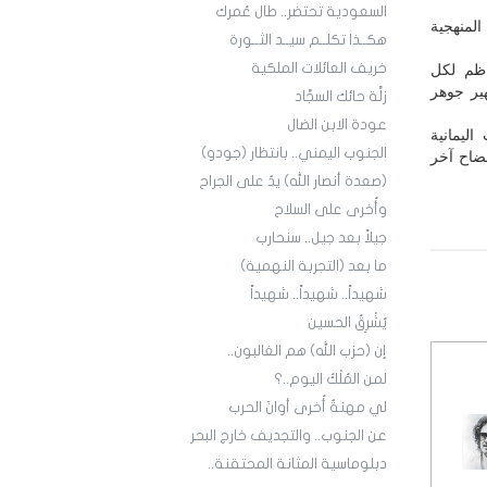
السعودية تحتضر.. طال عُمرك
المنهجية
هكــذا تكلــم سيــد الثــورة
خريف العائلات الملكية
ناظم لكل
ير جوهر
زلَّة حائك السجَّاد
عودة الابن الضال
ليمانية
الجنوب اليمني.. بانتظار (جودو)
ضاح آخر
(صعدة أنصار الله) يدٌ على الجراح
وأُخرى على السلاح
جيلاً بعد جيل.. سنحارب
ما بعد (التجربة النهمية)
شهيداً.. شهيداً.. شهيداً
يُشْرِقُ الحسين
إن (حزب الله) هم الغالبون..
لمن المُلْكُ اليوم..؟
لي مهنةٌ أُخرى أوانَ الحرب
عن الجنوب.. والتجديف خارج البحر
دبلوماسية المثانة المحتقنة..