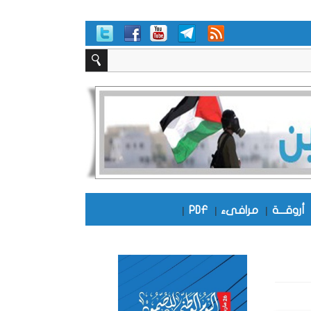
أروقـــة
|
مرافىء
|
PDF
|