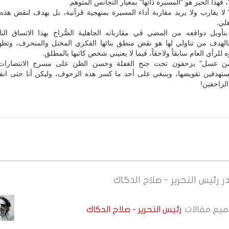
فهذا الحيز هو "المسيرة ذاتها" بمعيار التجانس المتوهم.
 لا يقارب ولا يريد مقاربة أداء المسيرة بمنهجية قرآنية، بل يهدف لنقض هذه 
لي.
 بتأويل دوافعه من المضي في مقارباته الجاهلية الصُّراح بهذا الاتساق ال
الهدف من تناولي لها هو نقض منطق بنائها الفكري المختل والمنحرف، وتظه
ه للرأي العام سابقاً ولاحقاً، فيما لا يعنيني شخص كاتبها بالمطلق.
ً من عسل" يزحفون تحت جنح الغفلة وحسن الظن على مسرح الانتصارات ا
مستهدفين تقويضها، وينبغي على أحد ما كسر هذه الزحوف، وليكن أنا حتى انف
 الزاحفين!
ر
رئيس التحرير - صلاح الدكاك
جميع مقالات:
رئيس التحرير - صلاح الدكاك