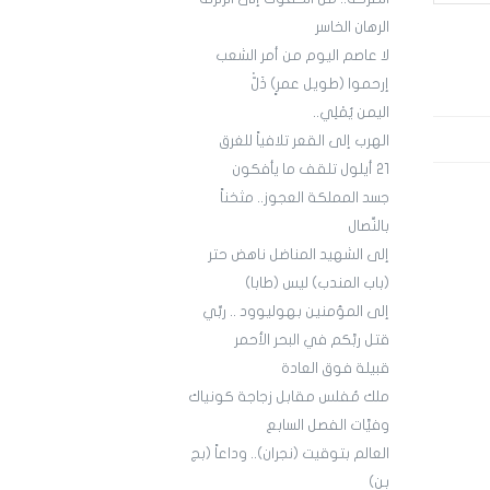
الرهان الخاسر
لا عاصم اليوم من أمر الشعب
إرحموا (طويل عمرٍ) ذَلّْ
اليمن يُمْلِي..
الهرب إلى القعر تلافياً للغرق
21 أيلول تلقف ما يأفكون
جسد المملكة العجوز.. مثخناً
بالنِّصال
إلى الشهيد المناضل ناهض حتر
(باب المندب) ليس (طابا)
إلى المؤمنين بهوليوود .. ربِّي
قتل ربَّكم في البحر الأحمر
قبيلة فوق العادة
ملك مُفلس مقابل زجاجة كونياك
وفيَّات الفصل السابع
العالم بتوقيت (نجران).. وداعاً (بج
بن)