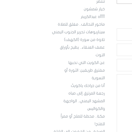
تنتصر
خيار شمشون
آآآآه عبدالكريم
ماخور التحالف.. مغلق للصلاة
سيناريوهات تحرير الجنوب اليمني
تلاوة من سورة (الكهف)
عصف العنقاء.. يطيح بأوراق
التوت
عن الكويت التي نحبها
مفترق طريقين: الثورة أو
التسوية
أنا من جراحك ياكويتُ
رجعة المرتزق إلى صباه
المشهد اليمني.. الواجهة
والكواليس
مكة.. محطة للصلح أو ممراً
للفتح!
الصرخة.. من الخفوت إلى الزلزلة