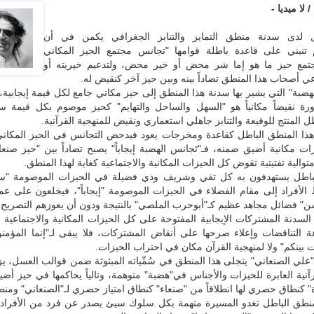
 لا ميديا -
 لدى سدنة منطق التمايز والتنابز الجغرافي يكمن في أن
 تنبني على قاعدة باطلة قوامها "تجانس مجتمع الحيز المكاني
جتمع حيز ما هو إما شر محض أو خير محض، ولتدعيم خيريته أو
 أصحاب هذا المنطق تضاداً بينه وبين حيز آخر كنقيض له.
لهضبة" التي يشير بها سدنة هذا المنطق إلى حيز مكاني جامع لكل قيمة إيجابية
ورة نقيضاً مكانياً هو "السهل والساحل والتهايم" كحيز موصوم بكل قيمة سا
ل المنتج للوقيعة والتنابز جاهلي استعماري ونقيض للمنهجية القرآنية.
هذا المنطق الباطل كقاعدة ومخرجات يعود فيدحض التجانس في الحيز المكاني 
ات مكانية أضيق ضمنه، فـ"تَجانس الهضبة إيجاباً" يصبح تضاداً بين "حيز صنع
الية تفتيتية تقوض كل الحيزات المكانية والاجتماعية كغاية لهذا المنطق.
لباطل يستهدفون به كل تقي وشريف وذي فضيلة في الحيزات الموصومة "سلباً
الأفراد إلى مقام الفضلاء في الحيزات الموصومة "إيجاباً"، فيخلعون على ع
" فضائل مجاهد عظيم كـ"أبوحرب الملصي" بالنتيجة ودون أن يعوزهم التصريح.
السدنة المشتركات الإيجابية المفتوحة على كل الحيزات المكانية والاجتماعية لبن
عة التناقضات وإعلاء صرحها على أنقاض المشتركات، فلا يبقى لـ"إنما المؤمن
 بينكم" ولا لمنهجية القرآن مكان في احتراب الحيزات.
"علي الصنعاني" يتجلى هذا المنطق في سُمِّياته المبثوثة ضمن قوالب العسل، يزن
آنية العابرة للحيزات والأجناس في"هضبة" متوهمة، وتالياً يحاكمها في حيز أض
كنطاق حصري لها انطلاقاً من "صنعاء" كنطاق امتياز حصري لـ"الصنعاني" ومنط
 المنطق الباطل تغدو المسيرة متهمة بكل سلوك سيئ يصدر عن فرد من الأفراد 