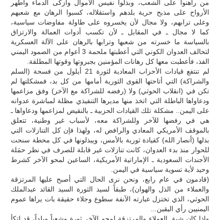
من راهنوا على الشعب، وبذلوا نفيس الأموال وأزكى الدماء وأطهر
الأرواح على مذبح حرية بلدهم واستقلاله، كسبوا الرهان مع شعبهم
وعلى ترابهم، ولا مجال لأن يخسروه على طاولة مفاوضات سياسية،
كما لا مجال ـ في المقابل ـ لأن تكسب أدوات العمالة والارتزاق
بالسياسة ما خسرته من شعبها وترابها بالرهان على الآلة العسكرية
لتحالف العدوان الكوني التي أعطبتها ملحمة 3 أعوام من الصمود اليمني
الفذ، فأعطبت معها كل رهانات المؤمنين بجبروتها وقوتها المطلقة.
لم تنتفع قيادات الأحزاب المعادية لثورة 21 أيلول من فسحة (السلم
والشراكة) التي أتاحتها القوى الثورية أمامها من كل بد، فمشكلتها لم
تكن في (انقلاب الحوثي) ولا (رفضه للشراكة مع الآخر) وفق مزاعمها
ودعاواها الباطلة التي اتخذ منها مديرها التنفيذي مظلة لمباشرة عدوانه
على اليمن.. مشكلة تلك القيادات الحزبية ـ بالنقيض لمزاعمها ودعاواها ـ
هي في رفضها للآخر وللشراكة معه، لأسباب غير وطنية، تتعلق
بالموقف الأمريكي المعادي والرافض له، ولهذا فإن كل التنازلات التي
بذلها (أنصار الله) كقيادة ثورية بالأمس، ويبذلونها في كل محطة سنحت
للحوار منذ بدء العدوان، كانت تنازلات غير قابلة للصرف في نظر حمَلة
الأجندات السعودية ـ الإماراتية الأمريكية، الساعين لمحو الآخر كشرط
وحيد لأية تسوية سياسية في اليمن.
(قادمون في عام رابع، ونحن نرى الحال التي أصبح عليها المرتزقة
والعملاء من الذل والهوان)، طبقاً لسيد الثورة السيد القائد عبدالملك
الحوثي، الذي تختزل عبارته الآنفة سطوع وجلاء حقيقة بات يراها عموم
اليمنيين رأي اليقين...
وإذا كان شبق العملاء والمرتزقة لمحو الآخر ثورة وشعباً وبلداً، قد اتكأ