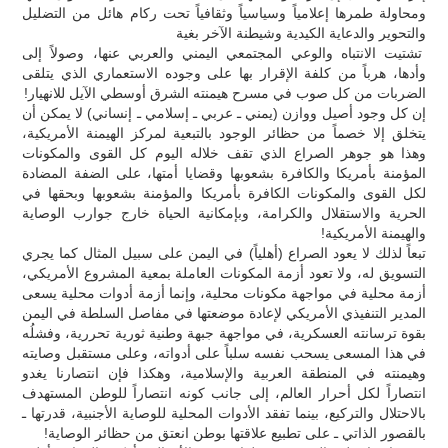
ومحاولة طمرها إعلامياً وسياسياً وثقافياً تحت ركام هائل من التضليل
والتحوير والدعاية الكيدية وشيطنة الآخر بغية
تشتيت الانتباه والوعي المجتمعي اليمني والعربي عنها، وصولاً إلى
وأدها، هرباً من كلفة الإقرار بها على وجوده الاستعماري الذي يتلقى
الضربات من كل صوب في مسرح هيمنته الشرق أوسطي الآيل للانهيار!
إن كل وجود أصيل ووازن (يمني ـ عربي ـ إسلامي ـ إنساني) لا يمكن أن
يتخلق إلا خصماً من حظائر الوجود بالتبعية لمركز الهيمنة الأمريكية،
وهذا هو جوهر الصراع الذي تقف خلاله اليوم كل القوى والمكونات
المؤمنة بأمريكا والكافرة بشعوبها وقضايا أمتها، على الضفة المضادة
لكل القوى والمكونات الكافرة بأمريكا والمؤمنة بشعوبها وبحقها في
الحرية والاستقلال والكرامة، وبإمكانية الحياة خارج جوارب الوصاية
والهيمنة الأمريكية!
تبعاً لذلك لا يعود الصراع (أهلياً) في اليمن على سبيل المثال كما يجري
التسويق له، ولا تعود أزمة المكونات العاملة بمعية المشروع الأمريكي،
أزمة محلية في مواجهة مكونات محلية، وإنما أزمة أدوات محلية يسعى
المدير التنفيذي الأمريكي لإعادة موضعتها في مفاصل السلطة في اليمن
بقوة ترسانته العسكرية، في مواجهة جبهة وطنية ثورية تحررية، وفشلُه
في هذا المسعى يسحب نفسه سلباً على أدواته، وعلى مستقبل وصايته
وهيمنته في المنطقة العربية والإسلامية، وهكذا فإن انتصارنا يغدو
انتصاراً لكل أحرار العالم، إلى جانب كونه انتصاراً للوطن المستهدف
بالاحتلال والتركيع، بينما تفقد الأدوات المحلية للوصاية الأجنبية، قدرتها ـ
بالقصور الذاتي ـ على تطبيع علاقتها بوطن انعتق من حظائر الوصاية!