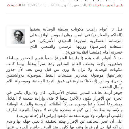
الخميس , 5 أبـريـل , 2018 الساعة 5:53:26 PM
رئيس التحرير - صلاح الدكاك
0 تعليقات
قبل 3 أعوام راهنت مكونات سلطة الوصاية بشقيها
(الحاكم والمعارض) في اليمن، رهان المؤمن الواثق، على
الترسانة العسكرية لمديرها التنفيذي الأمريكي، في
استعادة (شرعيتها) ووزنها الرسمي والشعبي الذي
خسرته أمام (مليشيا انقلابية فئوية)..
بعد 3 أعوام باتت هذه (المليشيا الفئوية) شعباً عميم الحضور وسلطة
جماهيرية وازنة يخطب العالم المنافق ودها سراً وعلناً، بينما كانت
مكونات الوصاية ولا تزال بلا وزن من قبل ومن بعد، لأن جذور
(شرعيتها) موصولة بمجارير مشيخات النفط الموصولة بـ(واشنطن
ولندن)، وجذور (انقلابنا) ضاربة في عمق التربة الوطنية، وموصولة بآلام
وآمال الشعب.
جوهر أزمة تحالف المدير التنفيذي الأمريكي، كان ولا يزال يكمن في
عجزه عن الإقرار بكون (الآخر) شعباً لا فئة، وإرادة شعبية لا انقلاباً،
ومشروعاً أصيلاً واعياً بوجوده مدركاً لطاقاته الروحية والمادية الوطنية
والإنسانية وطامحاً إلى كينونة مقتدرة وازنة، لا وجوداً بالتبعية لطرف
إقليمي أو دولي، ولا بؤرة متقدمة لـ(نفوذ إيراني) أو (حالة تهريب).
على أن عجز التحالف عن الإقرار بهذه الحقيقة لا يعني جهله بها وعدم
إدراكه لها، بل إن فرط وعيه بها كان ـ منذ البدء ـ حافزه للعدوان عليها