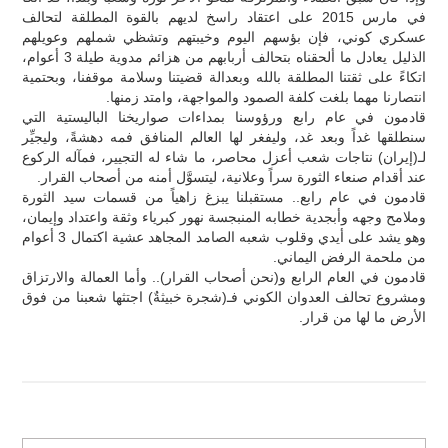
في مارس 2015 على اعتقاد راسخ لديهم بالقوة المطلقة لتحالف
عسكري كوني، فإن بؤسهم اليوم وخيبتهم وتشظي شملهم وعويلهم
الذليل يعادل ما ألحقناه بتحالف أربابهم من هزائم مدوية طيلة 3 أعوام،
اتكاءً على ثقتنا المطلقة بالله وبعدالة قضيتنا وسلامة موقفنا، وبحتمية
انتصارنا مهما بلغت كلفة الصمود والمواجهة، وامتد زمنها.
قادمون في عام رابع ورؤوسنا بمداءات صواريخنا الباليستية التي
سنطلقها غداً وبعد غد، وليفغر لها العالم المنافق فمه دهشةً، وليجيِّر
لـ(إيران) نتاجات شعب أعزل محاصر، ما شاء له التجيير، فمآله الركوع
عند أقدام صنعاء الثورة سراً وعلانية، ليتسوَّل أمنه من أصحاب القرار.
قادمون في عام رابع.. مستقبلنا يبزغ زاهياً من قسمات سيد الثورة
وملامح وجهه وأبجدية خطابه المنبجسة نهور كبرياء وثقة واعتداد وإيمان،
وهو يشد على أيدي وقلوب شعبه الصامد المجاهد عشية اكتمال 3 أعوام
من ملحمة الرفض اليماني.
قادمون في العام الرابع و(نحن أصحاب القرار).. وأما العمالة والارتزاق
ومشروع تحالف العدوان الكوني فـ(شجرة خبيثةٌ) اجتثها شعبنا من فوق
الأرض ما لها من قرار.