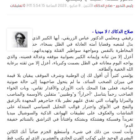
الأثنين , 8 مـايـو , 2023 الساعة 5:54:15 PM
رئيس التحرير - صلاح الدكاك
0 تعليقات
صلاح الدكاك / لا ميديا -
رفيقي ومعلمي الدكتور عباس الزريقي، أيها الكبير الذي
بذل لشعبه وقضايا أمته العادلة في الظل بسخاء، حد
المخاطرة بالنفس ومواجهة سواطير القتلة وتهديداتهم،
أعزل إلا من ثباته وإيمانه الكبير بصوابية موقفه وعدالة قضيته، والذي
يواجه اليوم معاناته في الظل بصمت وكبرياء، أعزل إلا من ثقته برعاية
الله الخفية وألطافه.
يؤلمني كثيراً أن أقول لك إن الوطنية وشرف الموقف يبقيان بلا قيمة
في ميزان الصخب السائد، ما لم يتحول صاحبهما إلى حالة صوتية
صاخبة، فعلى هذا المحك باتت الأوزان والأقدار تقاس، وبات الخواء
الصاخب رحماً يتناسل “أحراراً” و”وطنيين” مثقلين بالأوسمة والمناصب
والمزايا والهبات التي تغدق عليهم نظير بلاء حناجرهم المجهدة بالزعيق
والنفخ في الأبواق واجترار قوالب التحليل السياسي المبتذلة على
الشاشات والعكوف على تطبيقات الهواتف الذكية والسوشيال ميديا
تغريداً وفسبكة وهشتكة وبشتكة وافتناناً في التراشق بالشتائم خفيفة
الدم!
وأنت لست من ذلك في شيء. وأستطيع الجزم صائباً أنك الكائن
البشري الوحيد على كوكب القرن الحادي والعشرين الذي لم يكتب قط