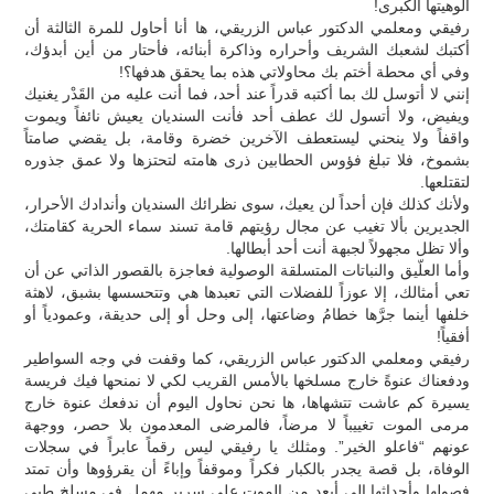
ألوهيتها الكبرى!
رفيقي ومعلمي الدكتور عباس الزريقي، ها أنا أحاول للمرة الثالثة أن
أكتبك لشعبك الشريف وأحراره وذاكرة أبنائه، فأحتار من أين أبدؤك،
وفي أي محطة أختم بك محاولاتي هذه بما يحقق هدفها؟!
إنني لا أتوسل لك بما أكتبه قدراً عند أحد، فما أنت عليه من القَدْر يغنيك
ويفيض، ولا أتسول لك عطف أحد فأنت السنديان يعيش نائفاً ويموت
واقفاً ولا ينحني ليستعطف الآخرين خضرة وقامة، بل يقضي صامتاً
بشموخ، فلا تبلغ فؤوس الحطابين ذرى هامته لتحتزها ولا عمق جذوره
لتقتلعها.
ولأنك كذلك فإن أحداً لن يعيك، سوى نظرائك السنديان وأندادك الأحرار،
الجديرين بألا تغيب عن مجال رؤيتهم قامة تسند سماء الحرية كقامتك،
وألا تظل مجهولاً لجبهة أنت أحد أبطالها.
وأما العلّيق والنباتات المتسلقة الوصولية فعاجزة بالقصور الذاتي عن أن
تعي أمثالك، إلا عوزاً للفضلات التي تعبدها هي وتتحسسها بشبق، لاهثة
خلفها أينما جرَّها خطامُ وضاعتها، إلى وحل أو إلى حديقة، وعمودياً أو
أفقياً!
رفيقي ومعلمي الدكتور عباس الزريقي، كما وقفت في وجه السواطير
ودفعناك عنوةً خارج مسلخها بالأمس القريب لكي لا نمنحها فيك فريسة
يسيرة كم عاشت تتشهاها، ها نحن نحاول اليوم أن ندفعك عنوة خارج
مرمى الموت تغييباً لا مرضاً، فالمرضى المعدمون بلا حصر، ووجهة
عونهم “فاعلو الخير”. ومثلك يا رفيقي ليس رقماً عابراً في سجلات
الوفاة، بل قصة يجدر بالكبار فكراً وموقفاً وإباءً أن يقرؤوها وأن تمتد
فصولها وأحداثها إلى أبعد من الموت على سرير مهمل في مسلخ طبي