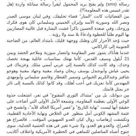
رسالة (sms) ولم يفتح بريد المحمول ليقرأ رسالة مماثلة واردة (هل
تقدر غينيس هذه المعلومة؟!).
بين الفضائيات كانت “المنار” فضاء تحليقك، وفي لبنان موسى الصدر
ونصر الله وسورية الأسد وإيران الخميني وسليماني كان هوى فكرك
وروحك، وفي صعدة الحسين باكراً عشت البشارة قبل غالبية المضاربين
بها اليوم طلباً للحظوة وادعاءً بلا سند ولا رؤية...
حيث وُجد الأحرار كان وطنك ووجهة قلبك، بامتداد العالم، من الضاحية
الجنوبية إلى كاراكاس.
عندما هنأناك بتموز نصر المقاومة وانتصار سورية وملاحم الحشد ويمن
21 أيلول وسيف القدس، كأننا نهنئك بمناسبات عائلية بهيجة تخصك
وحدك، وقد كانت كذلك بالنسبة إلى عربي أممي مثلك. وعزيناك في
يحيى عياش وأبوجندل يوسف ريحان وعماد مغنية وجهاد مغنية وهوجو
شافيز وعبدالكريم الخيواني وسمير القنطار وقاسم سليماني وأبومهدي
المهندس كأننا نعزيك في أحب أهلك، وقد كانوا كذلك بالنسبة إلى ثائر
حر بمثل قامتك.
مِن ديوانك، بل مِن “منتداك الثوري المفتوح” في تعز، اشتعلت جذوة
الوعي الأولى بعظمة المقاومة، وشمعة الأمل الأولى التي أضاءت على
حقيقةِ أنها ليست “نهاية التاريخ” و”عصر أمريكا الخالد للأبد”، وانفسح في
عتمة المشهد الكوني أمل منظور في الخلاص ونهاية الأحادية القطبية،
وتكشفت إرهاصات زوال كيان العدو الصهيوني المؤقت... فالصراع هو
الصراع، والعدو هو العدو، ولا شيء تغير في هذه الحتمية الجدلية، سوى
جنوح أشباه المناضلين للتماهي في الحظيرة الأمريكية واعتلاف أكاذيب