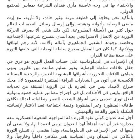
والاحتماء بها في وجه عاصفة مأزق فقدان الشرعية بمعايير المجتمع
الدولي.
بالتأكيد نحن بحاجة إلى قطيعة مرنة وغير حادة، ولا ثأرية، مع إرث
ماضي الوصاية وأدواته وذهنيته، وإلى إرسال رسائل التطمينات للعالم
حول كثير من الأسئلة المشروعة. لكن ذلك ينبغي ألا يصرف الحركة
الثورية عن الاتصال الاستراتيجي بعيد المدى بمسرح شرعيتها الاجتماعية
وحاضنة وجودها الشعبي الجماهيري بآماله وآلامه، لأنه رحم انبثاقها
وولادتها، كما كان في المقابل مصرع سلطة الوصاية التي خلفتها الثورة
على سدة صناعة القرار.
إن الإسراف في الديبلوماسية على حساب الفعل الثوري هو غرق في
حقل علاقات سلطة الوصاية، ودور تسليم صامت بين نظيرين ينتهي
بتماهي اللافتات التحررية بأشواقها المشبوبة للتغيير، والرجعية المستلبة
الكسيحة في أتون من الشعارات البراقة المفتقرة للمضمون؛ لأن محك
صراع الأضداد ليس في العبارة بل في الرؤية المنبثقة من تحديات
الواقع، وليس في الأجندات بل في اجتراح مضامير عملية خصبة ومواتية
لفعل ثوري تقدمي يلبي أشواق الشعب للتغيير وتطلعاته لعدالة تكافئ
طاقاته المنظورة وغير المنظورة وقيمة اجتماعية تعيد الاعتبار لإنسانيته
المكبلة بالعوز والفاقة والتهميش.
أجل ثمة عدوان كوني تقود الثورة دفة المواجهة الشعبية العسكرية معه
بجدارة؛ غير أن ثمة أهدافاً لهذا العدوان يرمي لتعبيدنا لها، ولا ينبغي أن
نلبيها له عبر الإسراف في الديبلوماسية، وهذا يقتضي أن تتسلح الثورة
بالكاكي في الميدان وفي السياسة بقدر متكافئ داخلياً وخارجياً، وإلا