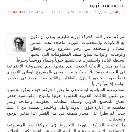
ديبلوماسية ثورية
الجمعة , 25 يـنـاير , 2019 الساعة 4:59:47 PM
رئيس التحرير - صلاح الدكاك
0 تعليقات
شراكة أنصار الله، كحركة ثورية طليعية، ينبغي أن تكون
مع المكونات والشخصيات الثورية الناضجة تحت شمس
النضال، والمتخلقة من رحم مشروع رفض الإقطاع
والوصاية، والواعية بمنابع طيف المظلوميات التي أنتجتها
السلطة البائدة واستثمرت في تنميتها جنوباً وشمالاً ووسطاً وشرقاً...
هذا هو مسرح الحركة الحيوي الذي يمنحها زخم المشروعية الاجتماعية
في اللحظة ومستقبلاً، ويمكنها من المضي بالمشروع الوطني التحرري
قدماً صوب الحضور الوازن والفاعلية والتأثير بعيد الريوع في محيطها
الواسع إقليمياً ودولياً.
المشروعية السياسية ليست هي ما يعوز الحركة، فهذه يمكن تحصيلها
من تكتيل اللافتات الحزبية التقليدية حولها وانتهاج ديبلوماسية خفض
الجناح للمجتمع الدولي وشبكة منظماته الحقوقية والمانحة وتبني
مفاهيمه في إدارة شؤون الدولة والبلد، وباختصار تطمينه من أن شيئاً
جديداً لم يطرأ على مسار هيمنته في هذا القطر عدا متغير الوجوه
والسحنات.
ما تحتاجه الحركة الثورية التحررية (أي حركة) هو المشروعية
الاجتماعية، لا وراثة شرعية السلطة البائدة عبر إعادة تكتيل يافطاتها