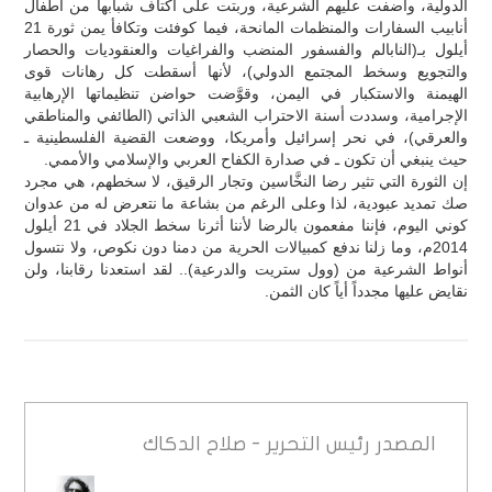
الدولية، وأضفت عليهم الشرعية، وربتت على أكتاف شبابها من أطفال
أنابيب السفارات والمنظمات المانحة، فيما كوفئت وتكافأ يمن ثورة 21
أيلول بـ(النابالم والفسفور المنضب والفراغيات والعنقوديات والحصار
والتجويع وسخط المجتمع الدولي)، لأنها أسقطت كل رهانات قوى
الهيمنة والاستكبار في اليمن، وقوَّضت حواضن تنظيماتها الإرهابية
الإجرامية، وسددت أسنة الاحتراب الشعبي الذاتي (الطائفي والمناطقي
والعرقي)، في نحر إسرائيل وأمريكا، ووضعت القضية الفلسطينية ـ
حيث ينبغي أن تكون ـ في صدارة الكفاح العربي والإسلامي والأممي.
إن الثورة التي تثير رضا النخَّاسين وتجار الرقيق، لا سخطهم، هي مجرد
صك تمديد عبودية، لذا وعلى الرغم من بشاعة ما نتعرض له من عدوان
كوني اليوم، فإننا مفعمون بالرضا لأننا أثرنا سخط الجلاد في 21 أيلول
2014م، وما زلنا ندفع كمبيالات الحرية من دمنا دون نكوص، ولا نتسول
أنواط الشرعية من (وول ستريت والدرعية).. لقد استعدنا رقابنا، ولن
نقايض عليها مجدداً أياً كان الثمن.
المصدر
رئيس التحرير - صلاح الدكاك