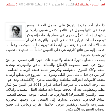
الثلاثاء , 14 فـبـرايـر , 2017 الساعة 5:49:39 PM
رئيس التحرير - صلاح الدكاك
0 تعليقات
إذا جاز أخذ مفردة (ثورة) على محمل الدلالة بوصفها
قيمة في ذاتها بمعزل عن نتائجها كفعل شعبي راديكالي
يستهدف إحداث تحوُّل جذري في مسار بلد ما، فإنه يمكن
توصيف أحداث فبراير 2011 في اليمن، بالثورة، على أن
هذه الأحداث تغدو فارغة من أية دلالة ثورية إذا ما حوكمت وفقاً لما
أفضت إليه من نتائج كارثية هي على النقيض تماماً لما تستهدف تحقيقه
ثور شعبية حقيقية.
ليست ـ بالقطع ـ ثورةً فاضلة ولا نبيلة تلك الثورة التي تفضي إلى نفخ
الروح في جسد منظومة الإقطاع والعمالة النافق والمهترئ، وتجديد
البيعة لوكلاء السوق المعولمة، وتكريس هيمنة قبضة الوصاية القطبية -
أكثر من ذي قبل ـ على عنق البلد، وصولاً إلى الشروع في تقطيع أوصاله
لبضعة كانتونات انعزالية مناطقية وطائفية، بدعوى (الأقلمة).. وهذا هو -
على وجه التحديد ـ ما طرحته أحداث فبراير 2011 في اليمن من ثمار
عطنة ومعطوبة، بعد أن نجحت مومياءات سلطة الظل التقليدية وائتلاف
اليسار واليمين (المشترك) المعارض، في امتطاء موجة السخط الشعبي
التواق للخلاص، وتحويل مسارها إلى النقيض من وجهتها التحررية
المشروعة والنبيلة، وتفقيس بيوض أحلامها، عقارب وثعابين في حضن
الوصاية السعودية الأمريكية.