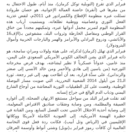
فبراير الذي تقرع (النوبلية توكل كرمان)، منذ أيام، طبول الاحتفال به
من مقرها في (أنقرة) حاضنة العمالة الإخوانية، هو حصان طروادة
تسللت عبره منظومة الإقطاع والكمبرادور في 2011م، لتفض عذرية
الفعل الثوري وعصاميته ووطنية تطلعاته، ويستميت أرباب هذه
المنظومة اليوم لتمرير مجمل أدواتها عبره، وتمكينهم مجدداً من خناق
القرار الوطني ومفاصل الخارطة وثروات البلد، مشفوعين بـ(الإف16
والأباتشي، ودروع البرادلي والأبرامز والهمر والبارجات الحربية وأموال
البترودولار).
فبراير الذي تهلل (كرمان) لذكراه، على هيئة ولولات ومراثٍ سامجة، هو
ذاته فبراير الذي يشن التحالف الكوني الأمريكي السعودي على اليمن،
منذ عامين، عدواناً عسكرياً لا نظير لبشاعته، بهدف فرض مخرجاته
الثورجية (من ياسين إلى هادي والأحمر ومن خالد الآنسي إلى صعتر
والزنداني)، على سدَّة قراره، بعد أن أطاحت بهم، إلى غير رجعة، ثورة
الـ21 من أيلول 2014 الشعبية التحررية، التي صوبت مسار البوصلة
الوطنية، وقضت على كل الطفيليات الثورية المعتاشة من أوجاع الشارع
اليمني وذباب الدم الوالغ في جراح إنسانه.
لقد نقلت فبراير البلد من سواحل مستنقع الارتهان الضحلة، إلى أغواره
العميقة والمظلمة، ومن وصاية وصَفَات صناديق الاقتراض المعولمة،
إلى وصاية أحذية الاحتلال الأجنبي تحت الفصل السابع، ومن القنانة في
حظيرة الهيمنة الأمريكية، إلى العبودية الكاملة لأمريكا ووكلائها
الإقليميين في (الرياض وتل أبيب)، فكانت ردة فعل قوى النخاسة
العالمية أن كافأت رموز فبراير بـ(نوبل) وشتى أنواط وأوسمة العرفان