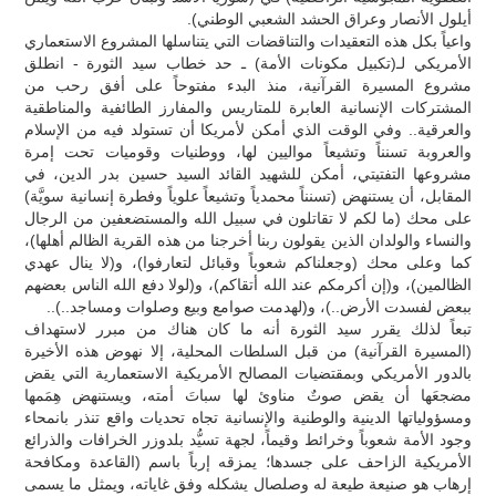
أيلول الأنصار وعراق الحشد الشعبي الوطني).
واعياً بكل هذه التعقيدات والتناقضات التي يتناسلها المشروع الاستعماري
الأمريكي لـ(تكبيل مكونات الأمة) ـ حد خطاب سيد الثورة - انطلق
مشروع المسيرة القرآنية، منذ البدء مفتوحاً على أفق رحب من
المشتركات الإنسانية العابرة للمتاريس والمفارز الطائفية والمناطقية
والعرقية.. وفي الوقت الذي أمكن لأمريكا أن تستولد فيه من الإسلام
والعروبة تسنناً وتشيعاً مواليين لها، ووطنيات وقوميات تحت إمرة
مشروعها التفتيتي، أمكن للشهيد القائد السيد حسين بدر الدين، في
المقابل، أن يستنهض (تسنناً محمدياً وتشيعاً علوياً وفطرة إنسانية سويَّة)
على محك (ما لكم لا تقاتلون في سبيل الله والمستضعفين من الرجال
والنساء والولدان الذين يقولون ربنا أخرجنا من هذه القرية الظالم أهلها)،
كما وعلى محك (وجعلناكم شعوباً وقبائل لتعارفوا)، و(لا ينال عهدي
الظالمين)، و(إن أكرمكم عند الله أتقاكم)، و(لولا دفع الله الناس بعضهم
ببعض لفسدت الأرض..)، و(لهدمت صوامع وبيع وصلوات ومساجد..)..
تبعاً لذلك يقرر سيد الثورة أنه ما كان هناك من مبرر لاستهداف
(المسيرة القرآنية) من قبل السلطات المحلية، إلا نهوض هذه الأخيرة
بالدور الأمريكي وبمقتضيات المصالح الأمريكية الاستعمارية التي يقض
مضجعَها أن يقض صوتٌ مناوئ لها سباتَ أمته، ويستنهض هِمَمها
ومسؤولياتها الدينية والوطنية والإنسانية تجاه تحديات واقع تنذر بانمحاء
وجود الأمة شعوباً وخرائط وقيماً، لجهة تسيُّد بلدوزر الخرافات والذرائع
الأمريكية الزاحف على جسدها؛ يمزقه إرباً باسم (القاعدة ومكافحة
إرهاب هو صنيعة طيعة له وصلصال يشكله وفق غاياته، ويمثل ما يسمى