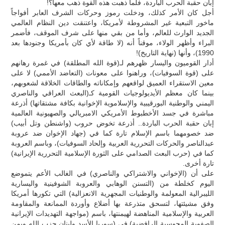
إبان حقبة الحرب الباردة، فلما ذهبت هذه القوة ذهب معها؟!
أجل كان الأمر كذلك، ودخلت رموز وحركات الشرف العابر أفواجاً
ماخور التبعية غير المشروطة لأمريكا، واعتنقت دين النظام العالمي
الجديد الوارث للعالم، وأما من بقي منها على شرف الموقف، فأضمر
البراء وأظهر الولاء، موقناً أنه (لا طاقة لأي كان بأمريكا وجنودها بعد
1990)، وأنها (نهاية التاريخ)!
أدار القوميون واليسار ظهرهم لـ(قوة الله المطلقة) في غمرة رهانهم
على (قوة السوفيات)، وراهنوا على معونات (التعاضد الأممي) لا على
معين الاستقراء العميق لواقعهم وإمكاناته والطاقات الخلاقة لشعوبهم،
بينما كان معظم الأيديولوجيات القومية كـ(البعث العراقي والناصري
اليمني والوطنية البورقيبية والإسلاموية الإخوانية بكافة مشتقاتها) أذرعة
مباشرة في جسد الأخطبوط الأمريكي الامبريالي والصهيونية العالمية
إبان حقبة الحرب الباردة.. أذرعة تخوض حروب (واشنطن وتل أبيب)
ضد خصومهما باسم الإسلام تارة كما في (جهاد الإخوان ضد عروبة
عبدالناصر والحركات التحررية العربية وإلحاد السوفيات)، وباسم العروبة
كما في (حرب البعث الصدامي على الثورة الإسلامية التحررية الإيرانية)
تارة أخرى.
على أن (الإخواني والاشتراكي والناصري) في الغالب الأعم يتموضع
اليوم كخلطة من (التسنن الوهابي والعروبة الشوفينية واليسارية
الليبرالية المعولمة والوطنيات المجهرية الانعزالية) التي تكورها أمريكا
وفق مشيئتها، لتسحق متذرعة بها أضلاع وأوردة الممانعة والمقاومة
العربية والإسلامية المناهضة لهيمنتها، باسم (مواجهة التهديدات الإيرانية
الصفوية المجوسية الرافضية) في (سوريا الأسد ولبنان حزب الله ويمن