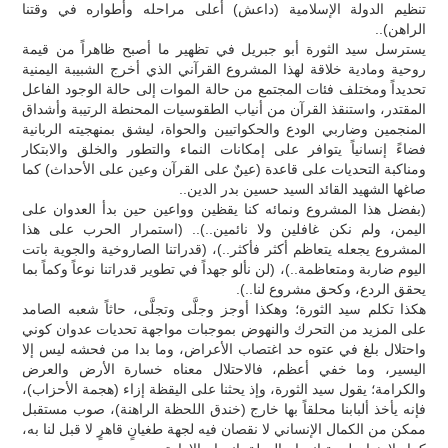
تنظيم الدولة الإسلامية (داعش) أعلى مراحله وأطواره في وقتنا
الراهن)..
يسترسل سيد الثورة أبو جبريل في تظهير ما أصبح ظاهراً من قيمة
روحية ومادية خلاقة لهذا المشروع القرآني الذي أخرج الشبيبة اليمنية
تحديداً ومختلف فئات المجتمع من حالة الموات إلى حالة الوجود الفاعل
المقتدر، واستنقذ القرآن من أنياب الطقوسيات المحنطة الرتيبة وأشداق
المنجمين وضاربي الودع والحكواتيين والحواة، ليشق بمنهجيته الربانية
فضاءً إنسانياً يتوافر على إمكانات النماء والتطور والخلق والابتكار
ومناكبة التحديات على قاعدة (عينٌ على القرآن وعين على الأحداث) كما
صاغها الشهيد القائد السيد حسين بدر الدين..
(بفضل هذا المشروع ونمائه كنا يقظين وواعين حين بدأ العدوان على
اليمن، ولم نكن غافلين ولا نائمين..).. (استمرار الحرب على هذا
المشروع يجعله يتعاظم أكثر فأكثر..)، (قدراتنا الصاروخية والجوية باتت
اليوم ضاربة ومتعاظمة..)، (لن نألو جهداً في تطوير قدراتنا نوعاً وكماً بما
يحقق الردع، وكحق مشروع لنا..).
هكذا تكلم سيد الثورة؛ وهكذا أوجز وجلَّى وتجلَّى، حاثاً شعبه الصامد
على المزيد من التحرك والنهوض بموجبات مواجهة تحديات عدوان كوني
واحتلال بلغ في عتوه حد اغتصاب الأعراض، وما بدا من فحشه ليس إلا
اليسير، وما خفي أعظم، فالاحتلال معناه خسارة الأرض والعرض
والكرامة؛ يقول سيد الثورة، وإذ يحثنا على اليقظة إزاء (هجمة الأحزاب)،
فإنه يأخذ ألبابنا محلقاً بها خارج (خندق اللحظة الراهنة)، صوب مستقبل
ممكن من الكمال الإنساني لا نقصان فيه لجهة طغيانٍ قاهرٍ لا قبل لنا به،