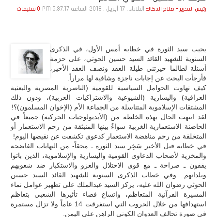
الثلاثاء , 17 أبـريـل , 2018 الساعة 5:37:17 PM
رئيس التحرير - صلاح الدكاك
0 تعليقات
يجيب سيد الثورة في خطابه أمس الأول، في الذكرى
السنوية للشهيد القائد السيد حسين الحوثي، على حزمة
أسئلة لطالما حيرتني طيلة العقد ونصف العقد الأخير،
فأرجأت البحث عن إجابات ناجزة وشافية لها مراراً.
كيف تهاوت الحوامل السياسية للقومية (الناصرية المصرية والبعثية
العراقية) واليسارية (الشيوعية والاشتراكيات العربية)، ودون ذلك
المشتقات الإسلاموية المتناسلة من الجماعة الأم (الإخوان المسلمون)؟!
لقد انتهت الحال بهذه الخلطة من (الأيديولوجيات الحركية) جميعاً في
الحاضنة الاستعمارية الغربية سواءٌ بينها المنبثقة من رحم الاستعمار أو
المتخلقة من رحم مناهضة الاستعمار كدعوى تكشفت عن نقيضها اليوم!
في خطابه قبل الأخير سَخِر سيد الثورة ـ محقاً- من النهايات الفاضحة
والمخزية لأصحاب الدعاوى القومية واليسارية والإسلاموية، الذين باتوا
يقفون ـ صراحة ـ مع قوى الاحتلال والغزو والاستكبار ضد شعوبهم
وبلدانهم.. وفي خطاب الذكرى السنوية للشهيد القائد السيد حسين
الحوثي رضوان الله عليه، يركز السيد عبدالملك على تظهير عوامل نماء
المسيرة القرآنية المتعاظم، واتساع فضاء تأثيرها الشعبي بتعاظم
استهدافها من خلال الحروب التي استغرقت 14 عاماً ولا تزال مستمرة
في صورة تحالف العدوان الكوني الراهن على اليمن.