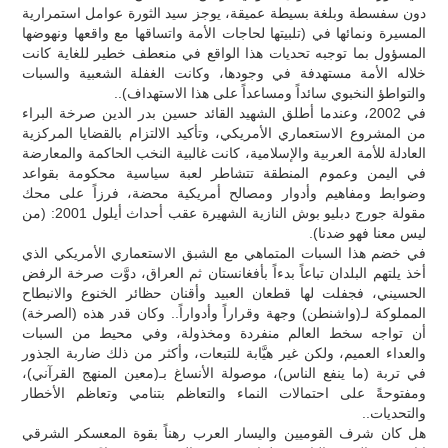
دون سفسطة وبلغة بسيطة عميقة، يوجز سيد الثورة عوامل استمرارية
المسيرة ونمائها في (تلبيتها لحاجات الأمة واتساقها مع واقعها ونهوضها
المسؤول بما توجبه تحديات هذا الواقع في منعطف خطير للغاية كانت
خلاله الأمة مستهدفة في وجودها، وكانت الغفلة الشعبية والسبات
والتواطؤ النخبوي سائداً ومساعداً على هذا الاستهداف)..
في 2002، وعندما أطلق الشهيد القائد حسين بدر الدين صرخة البراء
من المشروع الاستعماري الأمريكي، وتأكيد الالتزام بالقضايا المركزية
العادلة للأمة العربية والإسلامية، كانت غالبية النخب الحاكمة والمعارضة
في اليمن وعموم المنطقة تتشاطر لعبة سياسية محكومة بقواعد
وضوابط ومفاهيم وأدوار ومصالح أمريكية محضة، فرزاً على محك
مقولة جورج دبليو بوش النازية الشهيرة عقب أحداث أيلول 2001: (من
ليس معنا فهو ضدنا).
في خضم هذا السبات المتماهي مع الشبق الاستعماري الأمريكي الذي
أخذ يلتهم البلدان تباعاً بدءاً بأفغانستان ثم العراق، دوَّت صرخة الرفض
الحسيني، فجفلت لها قطعان العبيد وأقنان حظائر الخنوع والانبطاح
المملوكة لـ(واشنطن) وجهة وقراراً وأدواراً.. وكان قدر هذه (الصرخة)
أن تواجه سخط العالم منفردة ومخذولة، وفي محيط من السبات
والعداء العميم، ولكن غير هيَّابة للتبعات، وأكثر من ذلك ضاربة الجذور
في تربة (ما ينفع الناس)، موصولة الأنساغ بـ(معين المنهج القرآني)،
ومفتوحةً على احتمالات النماء والتعاظم بتنامي وتعاظم الأخطار
والتحديات..
هل كان شرف القوميين واليسار العرب رهناً بقوة المعسكر الشرقي